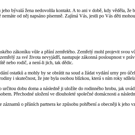
jeho bývalá žena nedovolila kontakt. A to ani v době, kdy věděla, že br
méně nemáte od něj napsáno písemně. Zajímá Vás, jestli po Vás děti moho
ského zákoníku vůle a přání zemřelého. Zemřelý mohl projevit svou vůl
 zemřelý za své života nevyjádří, nastupuje zákonná posloupnost v práv
ě nebo rodič, a není-li jich, tak dědic.
ní ostatků a mohly by se obrátit na soud a žádat vydání urny pro účel
diny i skutečnost, že jste byla osobou blízkou, která s ním roky sdíle
 určitou dobu doma a následně ji uložíte do rodinného hrobu, jak uvádí
sobem. Přechodné uložení ve dlouholeté společné domácnosti a následně
ce záznamů o přáních partnera ke způsobu pohřbení a obecněji k jeho v