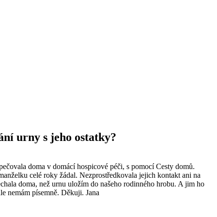
ání urny s jeho ostatky?
ěj pečovala doma v domácí hospicové péči, s pomocí Cesty domů.
manželku celé roky žádal. Nezprostředkovala jejich kontakt ani na
 nechala doma, než urnu uložím do našeho rodinného hrobu. A jim ho
o ale nemám písemně. Děkuji. Jana