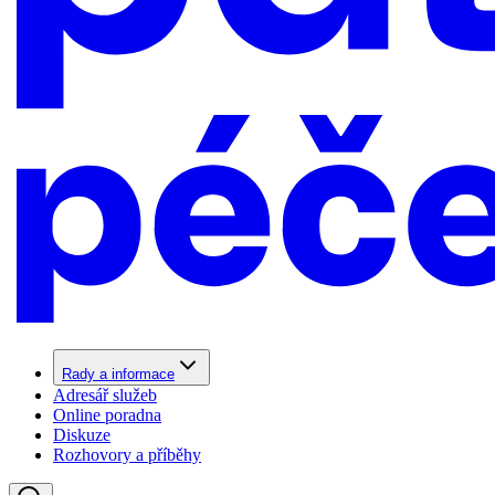
Rady a informace
Adresář služeb
Online poradna
Diskuze
Rozhovory a příběhy