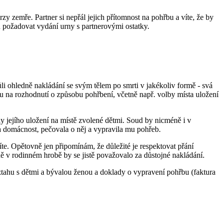
zy zemře. Partner si nepřál jejich přítomnost na pohřbu a víte, že by
u požadovat vydání urny s partnerovými ostatky.
i ohledně nakládání se svým tělem po smrti v jakékoliv formě - svá
u na rozhodnutí o způsobu pohřbení, včetně např. volby místa uložení
y jejího uložení na místě zvolené dětmi. Soud by nicméně i v
la domácnost, pečovala o něj a vypravila mu pohřeb.
te. Opětovně jen připomínám, že důležité je respektovat přání
 v rodinném hrobě by se jistě považovalo za důstojné nakládání.
ztahu s dětmi a bývalou ženou a doklady o vypravení pohřbu (faktura