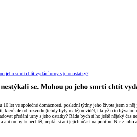
po jeho smrti chtít vydání urny s jeho ostatky?
 nestýkali se. Mohou po jeho smrti chtít vyd
lu 10 let ve společné domácnosti, poslední týdny jeho života jsem o n
i, které ale od rozvodu (tehdy byly malé) neviděl, i když o to bývalou 
žadovat předání urny s jeho ostatky? Ráda bych si ho ještě nějaký čas
a ani on by to nechtěl, nepřál si ani jejich účast na pohřbu. Nic z toh