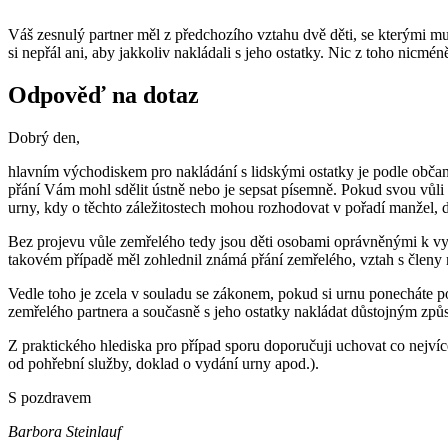
Váš zesnulý partner měl z předchozího vztahu dvě děti, se kterými mu 
si nepřál ani, aby jakkoliv nakládali s jeho ostatky. Nic z toho nic
Odpověď na dotaz
Dobrý den,
hlavním východiskem pro nakládání s lidskými ostatky je podle občan
přání Vám mohl sdělit ústně nebo je sepsat písemně. Pokud svou vůli
urny, kdy o těchto záležitostech mohou rozhodovat v pořadí manžel, dít
Bez projevu vůle zemřelého tedy jsou děti osobami oprávněnými k vydá
takovém případě měl zohlednil známá přání zemřelého, vztah s členy ro
Vedle toho je zcela v souladu se zákonem, pokud si urnu ponecháte po
zemřelého partnera a současně s jeho ostatky nakládat důstojným způ
Z praktického hlediska pro případ sporu doporučuji uchovat co nejví
od pohřební služby, doklad o vydání urny apod.).
S pozdravem
Barbora Steinlauf