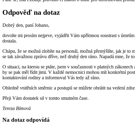
Odpověď na dotaz
Dobrý den, paní Johano,
dovolte mi prosím nejprve, vyjádřit Vám upřímnou soustrast s úmrtím
dostala.
Chápu, že se možná zlobíte na personál, možná přemýšlíte, jak je to 
se tak závažnou zprávu dříve, než druhý den ráno. Napadá mne, že to 
O situaci, na kterou se ptáte, jsem v současnosti v platných zákonech 
by se pak měl řídit jimi. V každé nemocnici mohou mít konkrétní pos
kontaktování rodiny a informoval Vás tedy až ráno.
Ohledně vnitřních směrnic a postupů se můžete obrátit na vedení zdravo
Přeji Vám dostatek sil v tomto smutném čase.
Tereza Bímová
Na dotaz odpovídá