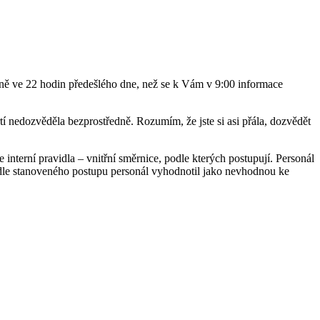
jně ve 22 hodin předešlého dne, než se k Vám v 9:00 informace
í nedozvěděla bezprostředně. Rozumím, že jste si asi přála, dozvědět
 interní pravidla – vnitřní směrnice, podle kterých postupují. Personál
ž dle stanoveného postupu personál vyhodnotil jako nevhodnou ke