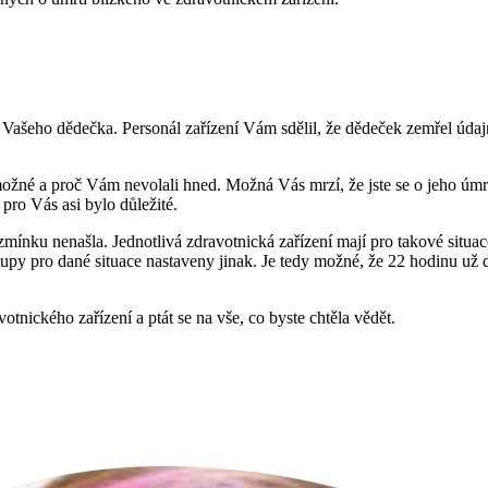
 Vašeho dědečka. Personál zařízení Vám sdělil, že dědeček zemřel úda
možné a proč Vám nevolali hned. Možná Vás mrzí, že jste se o jeho úmrt
pro Vás asi bylo důležité.
zmínku nenašla. Jednotlivá zdravotnická zařízení mají pro takové situace
tupy pro dané situace nastaveny jinak. Je tedy možné, že 22 hodinu u
tnického zařízení a ptát se na vše, co byste chtěla vědět.