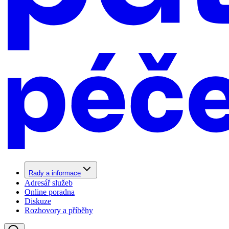
Rady a informace
Adresář služeb
Online poradna
Diskuze
Rozhovory a příběhy