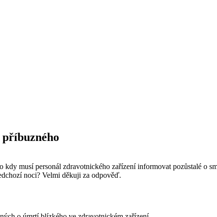
i příbuzného
o kdy musí personál zdravotnického zařízení informovat pozůstalé o smr
edchozí noci? Velmi děkuji za odpověď.
uzných o úmrtí blízkého ve zdravotnickém zařízení.