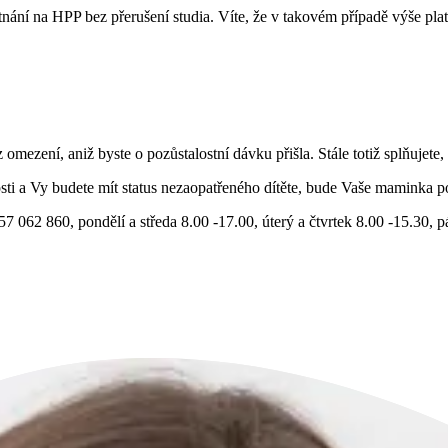
nání na HPP bez přerušení studia. Víte, že v takovém případě výše platu
omezení, aniž byste o pozůstalostní dávku přišla. Stále totiž splňujete,
ti a Vy budete mít status nezaopatřeného dítěte, bude Vaše maminka p
57 062 860, pondělí a středa 8.00 -17.00, úterý a čtvrtek 8.00 -15.30, p