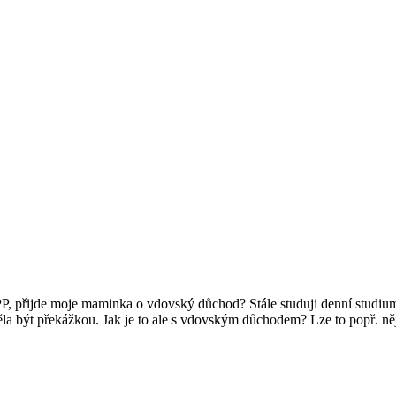
P, přijde moje maminka o vdovský důchod? Stále studuji denní studium 
ěla být překážkou. Jak je to ale s vdovským důchodem? Lze to popř. něj