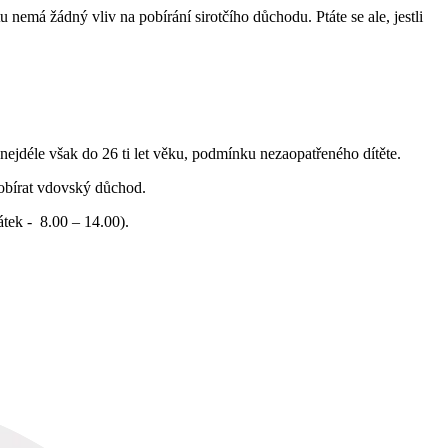
 nemá žádný vliv na pobírání sirotčího důchodu. Ptáte se ale, jestli
 nejdéle však do 26 ti let věku, podmínku nezaopatřeného dítěte.
obírat vdovský důchod.
átek - 8.00 – 14.00).