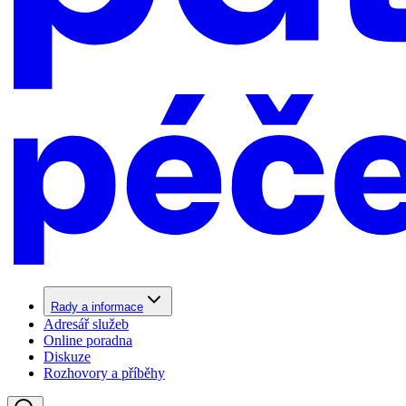
Rady a informace
Adresář služeb
Online poradna
Diskuze
Rozhovory a příběhy