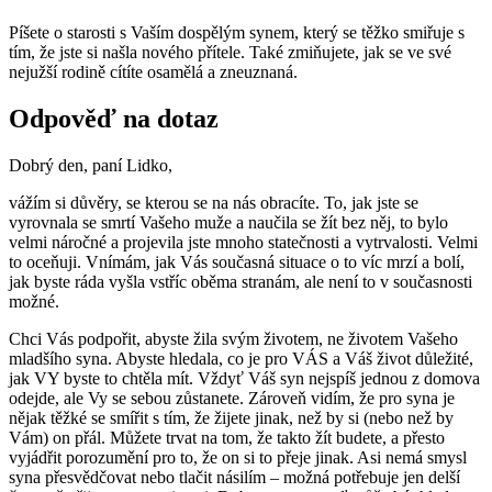
Píšete o starosti s Vaším dospělým synem, který se těžko smiřuje s
tím, že jste si našla nového přítele. Také zmiňujete, jak se ve své
nejužší rodině cítíte osamělá a zneuznaná.
Odpověď na dotaz
Dobrý den, paní Lidko,
vážím si důvěry, se kterou se na nás obracíte. To, jak jste se
vyrovnala se smrtí Vašeho muže a naučila se žít bez něj, to bylo
velmi náročné a projevila jste mnoho statečnosti a vytrvalosti. Velmi
to oceňuji. Vnímám, jak Vás současná situace o to víc mrzí a bolí,
jak byste ráda vyšla vstříc oběma stranám, ale není to v současnosti
možné.
Chci Vás podpořit, abyste žila svým životem, ne životem Vašeho
mladšího syna. Abyste hledala, co je pro VÁS a Váš život důležité,
jak VY byste to chtěla mít. Vždyť Váš syn nejspíš jednou z domova
odejde, ale Vy se sebou zůstanete. Zároveň vidím, že pro syna je
nějak těžké se smířit s tím, že žijete jinak, než by si (nebo než by
Vám) on přál. Můžete trvat na tom, že takto žít budete, a přesto
vyjádřit porozumění pro to, že on si to přeje jinak. Asi nemá smysl
syna přesvědčovat nebo tlačit násilím – možná potřebuje jen delší