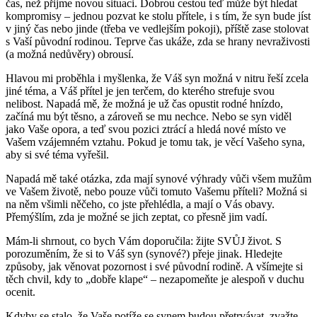
čas, než přijme novou situaci. Dobrou cestou teď může být hledat
kompromisy – jednou pozvat ke stolu přítele, i s tím, že syn bude jíst
v jiný čas nebo jinde (třeba ve vedlejším pokoji), příště zase stolovat
s Vaší původní rodinou. Teprve čas ukáže, zda se hrany nevraživosti
(a možná nedůvěry) obrousí.
Hlavou mi proběhla i myšlenka, že Váš syn možná v nitru řeší zcela
jiné téma, a Váš přítel je jen terčem, do kterého strefuje svou
nelibost. Napadá mě, že možná je už čas opustit rodné hnízdo,
začíná mu být těsno, a zároveň se mu nechce. Nebo se syn viděl
jako Vaše opora, a teď svou pozici ztrácí a hledá nové místo ve
Vašem vzájemném vztahu. Pokud je tomu tak, je věcí Vašeho syna,
aby si své téma vyřešil.
Napadá mě také otázka, zda mají synové výhrady vůči všem mužům
ve Vašem životě, nebo pouze vůči tomuto Vašemu příteli? Možná si
na něm všimli něčeho, co jste přehlédla, a mají o Vás obavy.
Přemýšlím, zda je možné se jich zeptat, co přesně jim vadí.
Mám-li shrnout, co bych Vám doporučila: žijte SVŮJ život. S
porozuměním, že si to Váš syn (synové?) přeje jinak. Hledejte
způsoby, jak věnovat pozornost i své původní rodině. A všímejte si
těch chvil, kdy to „dobře klape“ – nezapomeňte je alespoň v duchu
ocenit.
Kdyby se stalo, že Vaše potíže se synem budou přetrvávat, zvažte