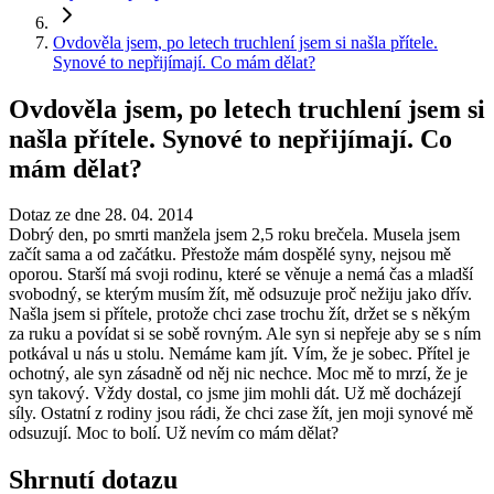
Ovdověla jsem, po letech truchlení jsem si našla přítele.
Synové to nepřijímají. Co mám dělat?
Ovdověla jsem, po letech truchlení jsem si
našla přítele. Synové to nepřijímají. Co
mám dělat?
Dotaz ze dne 28. 04. 2014
Dobrý den, po smrti manžela jsem 2,5 roku brečela. Musela jsem
začít sama a od začátku. Přestože mám dospělé syny, nejsou mě
oporou. Starší má svoji rodinu, které se věnuje a nemá čas a mladší
svobodný, se kterým musím žít, mě odsuzuje proč nežiju jako dřív.
Našla jsem si přítele, protože chci zase trochu žít, držet se s někým
za ruku a povídat si se sobě rovným. Ale syn si nepřeje aby se s ním
potkával u nás u stolu. Nemáme kam jít. Vím, že je sobec. Přítel je
ochotný, ale syn zásadně od něj nic nechce. Moc mě to mrzí, že je
syn takový. Vždy dostal, co jsme jim mohli dát. Už mě docházejí
síly. Ostatní z rodiny jsou rádi, že chci zase žít, jen moji synové mě
odsuzují. Moc to bolí. Už nevím co mám dělat?
Shrnutí dotazu