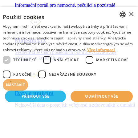
Informační portál pro nemocné, pečující a pozůstalé
×
Použití cookies
Abychom mohli zlepšovat kvalitu naší webové stránky a přinášet vám
CZECH
relevantní informace, používáme k analýze soubory cookies. Využíváme
technické cookies, abychom zajistili správný chod stránky. Analytické
Mojesmrt.cz
ENGLISH
cookies používáme k analýze návštěvnosti a díky marketingovým se vám
zobrazí reklamy, které vás nebudou otravovat.
Více informací
Sestavte si seznam posledních přání a vyslovte svoje
představy o konci života
TECHNICKÉ
ANALYTICKÉ
MARKETINGOVÉ
FUNKČNÍ
NEZAŘAZENÉ SOUBORY
NASTAVIT
Data o umírání
PŘIJMOUT VŠE
ODMÍTNOUT VŠE
Nejnovější data o postojích veřejnosti a zdravotníků k umírání
Technické
Analytické
Marketingové
Funkční
Nezařazené soubory