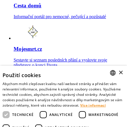
Cesta domů
Informační portál pro nemocné, pečující a pozůstalé
Mojesmrt.cz
Sestavte si seznam posledních přání a vyslovte svoje
představy o konci života
×
Použití cookies
Abychom mohli zlepšovat kvalitu naší webové stránky a přinášet vám
CZECH
relevantní informace, používáme k analýze soubory cookies. Využíváme
technické cookies, abychom zajistili správný chod stránky. Analytické
Data o umírání
ENGLISH
cookies používáme k analýze návštěvnosti a díky marketingovým se vám
zobrazí reklamy, které vás nebudou otravovat.
Více informací
Nejnovější data o postojích veřejnosti a zdravotníků k umírání
TECHNICKÉ
ANALYTICKÉ
MARKETINGOVÉ