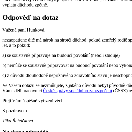
výplatu důchodu zpětně.
Odpověď na dotaz
Vážená paní Hunková,
nezaopatřené dítě má nárok na sirotčí důchod, pokud zemřelý rodič s
let, a to pokud:
a) se soustavně připravuje na budoucí povolání (neboli studuje)
b) nemůže se soustavně připravovat na budoucí povolání nebo vykon
c) z důvodu dlouhodobě nepříznivého zdravotního stavu je neschopn
Ve Vašem dotazu se nezmiňujete, z jakého důvodu nebyl původně důch
Vám sdělí pracovníci
České správy sociálního zabezpečení
(ČSSZ) oso
Přeji Vám úspěšně vyřízení věci.
S pozdravem
Jitka Řeháčková
Na dotaz odpovídá