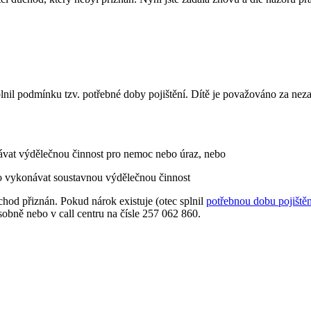
plnil podmínku tzv. potřebné doby pojištění. Dítě je považováno za ne
ávat výdělečnou činnost pro nemoc nebo úraz, nebo
o vykonávat soustavnou výdělečnou činnost
od přiznán. Pokud nárok existuje (otec splnil
potřebnou dobu pojištěn
bně nebo v call centru na čísle 257 062 860.