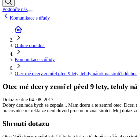
Podpořte nás
Komunikace s úřady
Online poradna
Komunikace s úřady
Otec mé dcery zemřel před 9 lety, tehdy nárok na sirotčí důchod
Otec mé dcery zemřel před 9 lety, tehdy ná
Dotaz ze dne 04. 08. 2017
Dobry den,rada bych se zeptala... Mam dceru a te zemrel otec. Dceri ten
pracovnice mi rekla ze neni duvod proc nepriznat sirotci. Muj dotaz z
Shrnutí dotazu
Otec Vaší dcery zemřel když jí bylo 5 let a v té době jste žádala o si