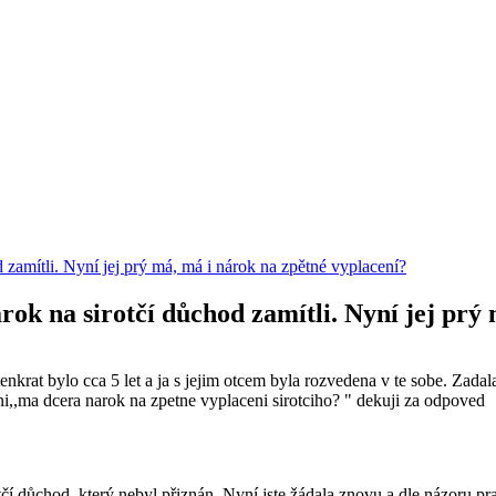
 zamítli. Nyní jej prý má, má i nárok na zpětné vyplacení?
rok na sirotčí důchod zamítli. Nyní jej prý
krat bylo cca 5 let a ja s jejim otcem byla rozvedena v te sobe. Zadala 
ni,,ma dcera narok na zpetne vyplaceni sirotciho? " dekuji za odpoved
rotčí důchod, který nebyl přiznán. Nyní jste žádala znovu a dle názoru 