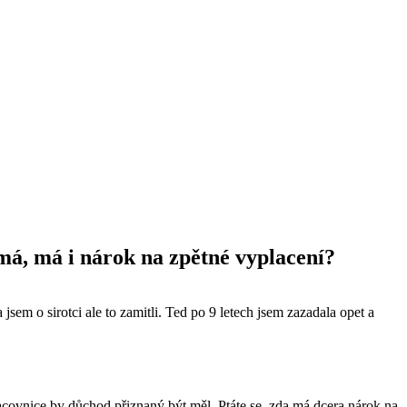
 má, má i nárok na zpětné vyplacení?
jsem o sirotci ale to zamitli. Ted po 9 letech jsem zazadala opet a
pracovnice by důchod přiznaný být měl. Ptáte se, zda má dcera nárok na