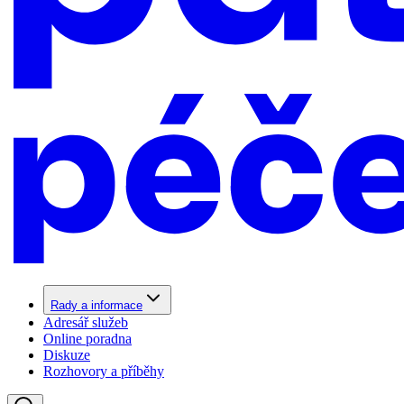
Rady a informace
Adresář služeb
Online poradna
Diskuze
Rozhovory a příběhy