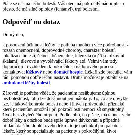
Ptáte se nás na léčbu bolestí. Váš otec má pokročilý nádor plic a
přesto, že má silné opioidy (fentanyl), trpí bolestmi.
Odpověď na dotaz
Dobrý den,
k posouzení účinnosti léčby je potřeba mnohem více podrobností -
rozsah onemocnění, doprovodné choroby, charakter bolestí,
lokalizace bolestí, četnost během dne, intenzita (měří se různými
škálami), úlevové a vyvolávající faktory atd. Velmi vám tedy
doporučuji - i vzhledem k pokročilosti nádorového procesu -
kontaktovat
lůžkový
nebo
domácí hospic
. Lékaři zde pracující vám
rádi pomohou dobře léčbu nastavit. Druhá možnost je obrátit se na
ambulanci léčby bolesti
.
Zároveň je potřeba vědět, že pacientům neslibujeme úplnou
bezbolestnost, toho lze dosáhnout jen málokdy. To, co ale obvykle
lze, je taková kontrola bolestí nebo i jiných průvodních příznaků,
která pacientům umožní i při pokročilosti nemoci žít smysluplný
život bez zbytečného utrpení. Podle toho, co píšete, má tatínek velmi
dobré léky a otázkou bude spíše úprava dávkování a případně
přidání dalšího doplňkového léku - to je opět úkol pro paliatra -
lékaře, který se specializuje na pacienty s pokročilými, život