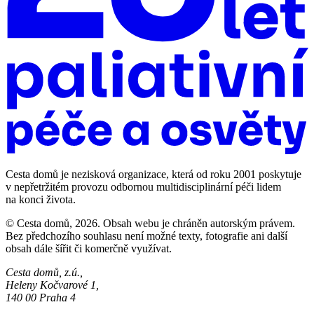
Cesta domů je nezisková organizace, která od roku 2001 poskytuje
v nepřetržitém provozu odbornou multidisciplinární péči lidem
na konci života.
© Cesta domů, 2026. Obsah webu je chráněn autorským právem.
Bez předchozího souhlasu není možné texty, fotografie ani další
obsah dále šířit či komerčně využívat.
Cesta domů, z.ú.,
Heleny Kočvarové 1,
140 00 Praha 4