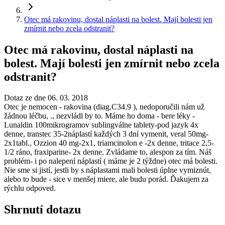
Otec má rakovinu, dostal náplasti na bolest. Mají bolesti jen
zmírnit nebo zcela odstranit?
Otec má rakovinu, dostal náplasti na
bolest. Mají bolesti jen zmírnit nebo zcela
odstranit?
Dotaz ze dne 06. 03. 2018
Otec je nemocen - rakovina (diag.C34.9 ), nedoporučili nám už
žádnou léčbu, ., nezvládl by to. Máme ho doma - bere léky -
Lunaldin 100mikrogramov sublingválne tablety-pod jazyk 4x
denne, transtec 35-2náplastí každých 3 dní vymenit, veral 50mg-
2x1tabl., Ozzion 40 mg-2x1, triamcinolon e -2x denne, tritace 2,5-
1/2 ráno, fraxiparine- 2x denne. Zvládame to, alespon za tím. Náš
problém- i po nalepení náplastí ( máme je 2 týždne) otec má bolesti.
Nie sme si jistí, jestli by s náplastami mali bolesti úplne vymiznút,
alebo to bude - sice v menšej miere, ale budu porád. Ďakujem za
rýchlu odpoved.
Shrnutí dotazu