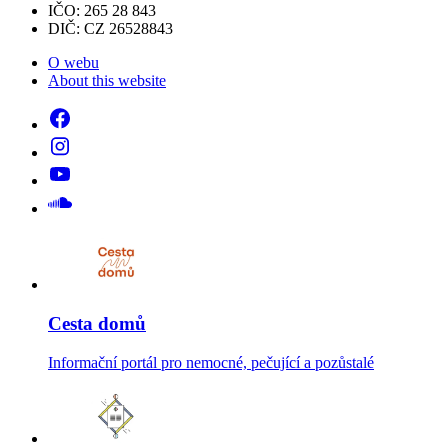
IČO: 265 28 843
DIČ: CZ 26528843
O webu
About this website
Cesta domů
Informační portál pro nemocné, pečující a pozůstalé