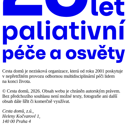
Cesta domů je nezisková organizace, která od roku 2001 poskytuje
v nepřetržitém provozu odbornou multidisciplinární péči lidem
na konci života.
© Cesta domů, 2026. Obsah webu je chráněn autorským právem.
Bez předchozího souhlasu není možné texty, fotografie ani další
obsah dále šířit či komerčně využívat.
Cesta domů, z.ú.,
Heleny Kočvarové 1,
140 00 Praha 4