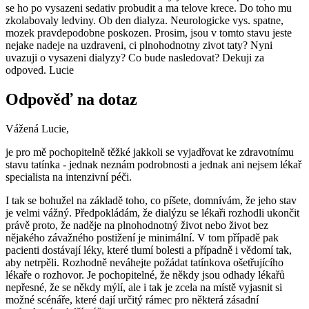
se ho po vysazeni sedativ probudit a ma telove krece. Do toho mu
zkolabovaly ledviny. Ob den dialyza. Neurologicke vys. spatne,
mozek pravdepodobne poskozen. Prosim, jsou v tomto stavu jeste
nejake nadeje na uzdraveni, ci plnohodnotny zivot taty? Nyni
uvazuji o vysazeni dialyzy? Co bude nasledovat? Dekuji za
odpoved. Lucie
Odpověď na dotaz
Vážená Lucie,
je pro mě pochopitelně těžké jakkoli se vyjadřovat ke zdravotnímu
stavu tatínka - jednak neznám podrobnosti a jednak ani nejsem lékař
specialista na intenzivní péči.
I tak se bohužel na základě toho, co píšete, domnívám, že jeho stav
je velmi vážný. Předpokládám, že dialýzu se lékaři rozhodli ukončit
právě proto, že naděje na plnohodnotný život nebo život bez
nějakého závažného postižení je minimální. V tom případě pak
pacienti dostávají léky, které tlumí bolesti a případně i vědomí tak,
aby netrpěli. Rozhodně neváhejte požádat tatínkova ošetřujícího
lékaře o rozhovor. Je pochopitelné, že někdy jsou odhady lékařů
nepřesné, že se někdy mýlí, ale i tak je zcela na místě vyjasnit si
možné scénáře, které dají určitý rámec pro některá zásadní