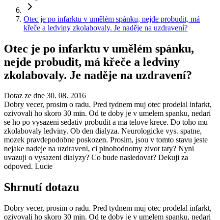
Otec je po infarktu v umělém spánku, nejde probudit, má
křeče a ledviny zkolabovaly. Je naděje na uzdravení?
Otec je po infarktu v umělém spánku,
nejde probudit, má křeče a ledviny
zkolabovaly. Je naděje na uzdravení?
Dotaz ze dne 30. 08. 2016
Dobry vecer, prosim o radu. Pred tydnem muj otec prodelal infarkt,
ozivovali ho skoro 30 min. Od te doby je v umelem spanku, nedari
se ho po vysazeni sedativ probudit a ma telove krece. Do toho mu
zkolabovaly ledviny. Ob den dialyza. Neurologicke vys. spatne,
mozek pravdepodobne poskozen. Prosim, jsou v tomto stavu jeste
nejake nadeje na uzdraveni, ci plnohodnotny zivot taty? Nyni
uvazuji o vysazeni dialyzy? Co bude nasledovat? Dekuji za
odpoved. Lucie
Shrnutí dotazu
Dobry vecer, prosim o radu. Pred tydnem muj otec prodelal infarkt,
ozivovali ho skoro 30 min. Od te doby je v umelem spanku, nedari