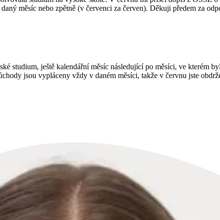
za daný měsíc nebo zpětně (v červenci za červen). Děkuji předem za od
lské studium, ještě kalendářní měsíc následující po měsíci, ve kterém 
ůchody jsou vypláceny vždy v daném měsíci, takže v červnu jste obdrže