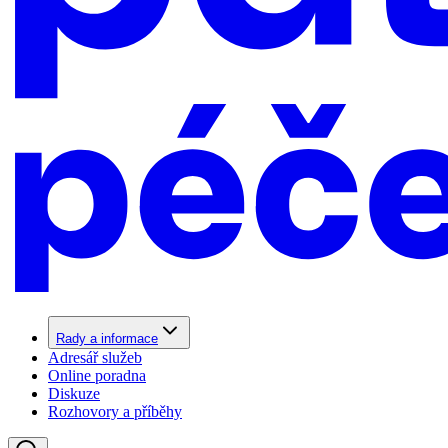
Rady a informace
Adresář služeb
Online poradna
Diskuze
Rozhovory a příběhy