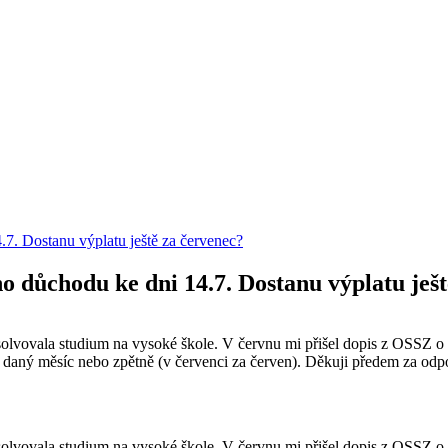
7. Dostanu výplatu ještě za červenec?
 důchodu ke dni 14.7. Dostanu výplatu ješt
lvovala studium na vysoké škole. V červnu mi přišel dopis z OSSZ o o
za daný měsíc nebo zpětně (v červenci za červen). Děkuji předem za od
lvovala studium na vysoké škole. V červnu mi přišel dopis z OSSZ o o