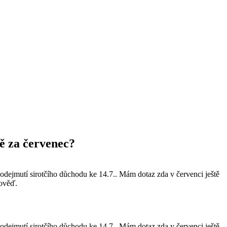
ě za červenec?
dejmutí sirotčího důchodu ke 14.7.. Mám dotaz zda v červenci ještě
pověď.
dejmutí sirotčího důchodu ke 14.7.. Mám dotaz zda v červenci ještě