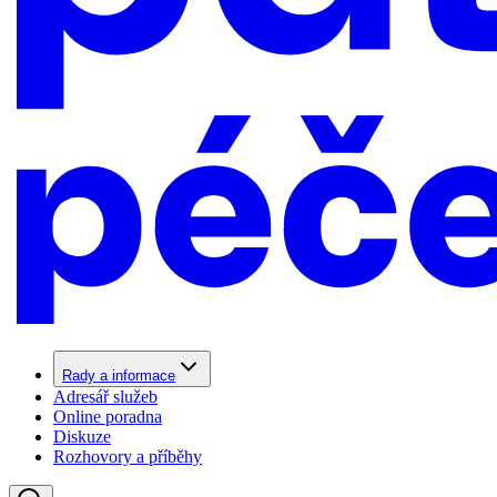
Rady a informace
Adresář služeb
Online poradna
Diskuze
Rozhovory a příběhy