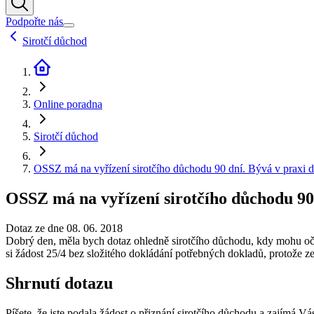
Podpořte nás
Sirotčí důchod
Online poradna
Sirotčí důchod
OSSZ má na vyřízení sirotčího důchodu 90 dní. Bývá v praxi d
OSSZ má na vyřízení sirotčího důchodu 90 
Dotaz ze dne 08. 06. 2018
Dobrý den, měla bych dotaz ohledně sirotčího důchodu, kdy mohu oček
si žádost 25/4 bez složitého dokládání potřebných dokladů, protože ze
Shrnutí dotazu
Píšete, že jste podala žádost o přiznání sirotčího důchodu a zajímá 