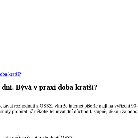
oba kratší?
dní. Bývá v praxi doba kratší?
ávat rozhodnutí z OSSZ, vím že internet píše že mají na vyřízení 90 d
snulý probíral již několik let invalidní důchod I. stupně, děkuji za od
Vás, kdy můžete čekat rozhodnutí OSSZ.