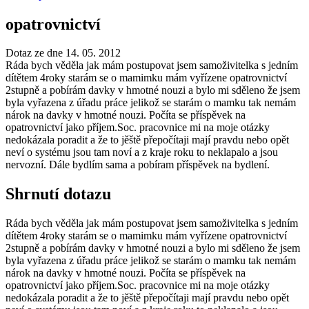
opatrovnictví
Dotaz ze dne 14. 05. 2012
Ráda bych věděla jak mám postupovat jsem samoživitelka s jedním
dítětem 4roky starám se o mamimku mám vyřízene opatrovnictví
2stupně a pobírám davky v hmotné nouzi a bylo mi sděleno že jsem
byla vyřazena z úřadu práce jelikož se starám o mamku tak nemám
nárok na davky v hmotné nouzi. Počíta se příspěvek na
opatrovnictví jako příjem.Soc. pracovnice mi na moje otázky
nedokázala poradit a že to jěště přepočítaji mají pravdu nebo opět
neví o systému jsou tam noví a z kraje roku to neklapalo a jsou
nervozní. Dále bydlím sama a pobíram příspěvek na bydlení.
Shrnutí dotazu
Ráda bych věděla jak mám postupovat jsem samoživitelka s jedním
dítětem 4roky starám se o mamimku mám vyřízene opatrovnictví
2stupně a pobírám davky v hmotné nouzi a bylo mi sděleno že jsem
byla vyřazena z úřadu práce jelikož se starám o mamku tak nemám
nárok na davky v hmotné nouzi. Počíta se příspěvek na
opatrovnictví jako příjem.Soc. pracovnice mi na moje otázky
nedokázala poradit a že to jěště přepočítaji mají pravdu nebo opět