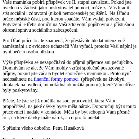
Vaše maminka pobírá příspěvek ve II. stupni závislosti. Pokud jste
uvedená v žádosti jako poskytovatel pomoci, může za Vás hradit
stát sociální i zdravotní (nikoli nemocenské) pojištění. Na Úřadu
práce městské části, pod kterou spadáte, Vám vydají potvrzení.
Potvrzení je třeba doručit na Vaši zdravotní pojišťovnu a příslušnou
okresní správu sociálního zabezpečení.
Pro Úřad práce to ale znamená, že přestáváte hledat intenzivně
zaměstnání a z evidence uchazečů Vás vyřadí, protože Vaší náplní je
nyní péče o osobu blízkou.
Výše příspěvku se nezapočítává do příjmů příjemce ani pečujícího.
Domnívám se ale, že Vám mohly vzrůst společně posuzované
příjmy, pokud jste začala bydlet společně s maminkou. Proto nyní
nedosáhnete na
finanční formy pomoci
(příspěvek na živobytí,
doplatek na bydlení, mimořádná okamžitá pomoc), které Vám dříve
byly poskytovány.
Píšete, že jste se již obrátila na soc. pracovnici, která Vám
propočítává, na jaké dávky byste měla nárok. Doporučuji být s touto
pracovnicí i nadále v kontaktu. Měla by být schopná Vám přesně
říct, na které dávky máte nárok, a co pro to udělat.
S přáním všeho dobrého, Petra Husáková