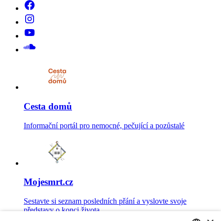
Cesta domů
Informační portál pro nemocné, pečující a pozůstalé
Mojesmrt.cz
Sestavte si seznam posledních přání a vyslovte svoje
představy o konci života