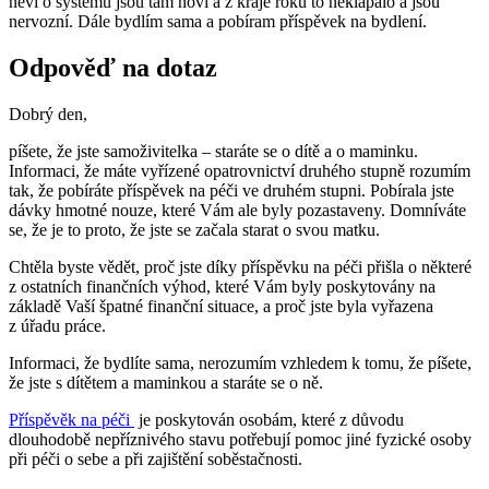
neví o systému jsou tam noví a z kraje roku to neklapalo a jsou
nervozní. Dále bydlím sama a pobíram příspěvek na bydlení.
Odpověď na dotaz
Dobrý den,
píšete, že jste samoživitelka – staráte se o dítě a o maminku.
Informaci, že máte vyřízené opatrovnictví druhého stupně rozumím
tak, že pobíráte příspěvek na péči ve druhém stupni. Pobírala jste
dávky hmotné nouze, které Vám ale byly pozastaveny. Domníváte
se, že je to proto, že jste se začala starat o svou matku.
Chtěla byste vědět, proč jste díky příspěvku na péči přišla o některé
z ostatních finančních výhod, které Vám byly poskytovány na
základě Vaší špatné finanční situace, a proč jste byla vyřazena
z úřadu práce.
Informaci, že bydlíte sama, nerozumím vzhledem k tomu, že píšete,
že jste s dítětem a maminkou a staráte se o ně.
Příspěvěk na péči
je poskytován osobám, které z důvodu
dlouhodobě nepříznivého stavu potřebují pomoc jiné fyzické osoby
při péči o sebe a při zajištění soběstačnosti.