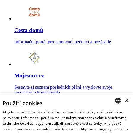
Cesta domů
Informační portál pro nemocné, pečující a pozůstalé
Mojesmrt.cz
Sestavte si seznam posledních přání a vyslovte svoje
představy o konci života
×
Použití cookies
Abychom mohli zlepšovat kvalitu naší webové stránky a přinášet vám
CZECH
relevantní informace, používáme k analýze soubory cookies. Využíváme
technické cookies, abychom zajistili správný chod stránky. Analytické
Data o umírání
ENGLISH
cookies používáme k analýze návštěvnosti a díky marketingovým se vám