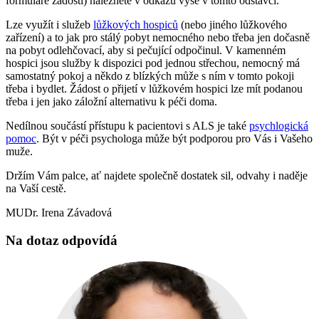
formuláře žádosti) naleznete v odkazu výše v tomto odstavci.
Lze využít i služeb
lůžkových hospiců
(nebo jiného lůžkového
zařízení) a to jak pro stálý pobyt nemocného nebo třeba jen dočasně
na pobyt odlehčovací, aby si pečující odpočinul. V kamenném
hospici jsou služby k dispozici pod jednou střechou, nemocný má
samostatný pokoj a někdo z blízkých může s ním v tomto pokoji
třeba i bydlet. Žádost o přijetí v lůžkovém hospici lze mít podanou
třeba i jen jako záložní alternativu k péči doma.
Nedílnou součástí přístupu k pacientovi s ALS je také
psychlogická
pomoc
. Být v péči psychologa může být podporou pro Vás i Vašeho
muže.
Držím Vám palce, ať najdete společně dostatek sil, odvahy i naděje
na Vaší cestě.
MUDr. Irena Závadová
Na dotaz odpovídá