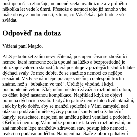
postupem času zhoršuje, nemocné zcela invalidizuje a v průběhu
několika let vede k úmrtí. Přestože o nemoci toho již mnoho víte,
máte obavy z budoucnosti, z toho, co Vás čeká a jak budete vše
zvládat.
Odpověď na dotaz
Vážená paní Magdo,
ALS je bohužel zatím nevyléčitelná, postupem času se zhoršující
nemoc, která nemocné zcela upoutá na lůžko a bezprostředně je
ohrožuje svalovou slabostí, která postihuje v pozdějších stadiích také
dýchací svaly. Je moc dobře, že se snažíte s nemocí co nejlépe
seznámit. Vždy se nám lépe pracuje s něčím, co alespoň trochu
známe, než s "bubákem ve tmě". Určitě je vhodné, i když
pochopitelně velmi těžké, učinit některá závažná rozhodnutí o tom,
co dělat, když nastanou komplikace. Například když se objeví
porucha dýchacích svalů. I když to patrně není v tuto chvíli aktuální,
i tak by bylo dobře, aby se manžel společně s Vámi zamyslel nad
otázkou podávání umělé výživy pomocí sondy nebo žaludeční
kanyly, resuscitace, napojení na umělou plicní ventilaci a podobně.
Ošetřující neurolog Vám může pomoci v takovém rozhodování, on
zná mnohem lépe manželův zdravotní stav, postup jeho nemoci i
reakci na podávanou léčbu. Napojení na lékaře z oboru paliativní