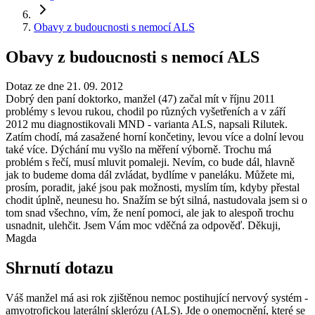
Obavy z budoucnosti s nemocí ALS
Obavy z budoucnosti s nemocí ALS
Dotaz ze dne 21. 09. 2012
Dobrý den paní doktorko, manžel (47) začal mít v říjnu 2011
problémy s levou rukou, chodil po různých vyšetřeních a v září
2012 mu diagnostikovali MND - varianta ALS, napsali Rilutek.
Zatím chodí, má zasažené horní končetiny, levou více a dolní levou
také více. Dýchání mu vyšlo na měření výborně. Trochu má
problém s řečí, musí mluvit pomaleji. Nevím, co bude dál, hlavně
jak to budeme doma dál zvládat, bydlíme v paneláku. Můžete mi,
prosím, poradit, jaké jsou pak možnosti, myslím tím, kdyby přestal
chodit úplně, neunesu ho. Snažím se být silná, nastudovala jsem si o
tom snad všechno, vím, že není pomoci, ale jak to alespoň trochu
usnadnit, ulehčit. Jsem Vám moc vděčná za odpověď. Děkuji,
Magda
Shrnutí dotazu
Váš manžel má asi rok zjištěnou nemoc postihující nervový systém -
amyotrofickou laterální sklerózu (ALS). Jde o onemocnění, které se