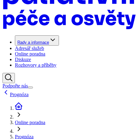
Rady a informace
Adresář služeb
Online poradna
Diskuze
Rozhovory a příběhy
Podpořte nás
Prognóza
Online poradna
Prognóza