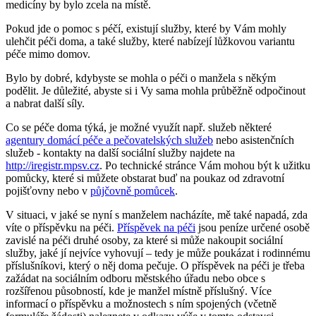
medicíny by bylo zcela na místě.
Pokud jde o pomoc s péčí, existují služby, které by Vám mohly
ulehčit péči doma, a také služby, které nabízejí lůžkovou variantu
péče mimo domov.
Bylo by dobré, kdybyste se mohla o péči o manžela s někým
podělit. Je důležité, abyste si i Vy sama mohla průběžně odpočinout
a nabrat další síly.
Co se péče doma týká, je možné využít např. služeb některé
agentury domácí péče a pečovatelských služeb
nebo asistenčních
služeb - kontakty na další sociální služby najdete na
http://iregistr.mpsv.cz
. Po technické stránce Vám mohou být k užitku
pomůcky, které si můžete obstarat buď na poukaz od zdravotní
pojišťovny nebo v
půjčovně pomůcek
.
V situaci, v jaké se nyní s manželem nacházíte, mě také napadá, zda
víte o příspěvku na péči.
Příspěvek na péči
jsou peníze určené osobě
zavislé na péči druhé osoby, za které si může nakoupit sociální
služby, jaké jí nejvíce vyhovují – tedy je může poukázat i rodinnému
příslušníkovi, který o něj doma pečuje. O příspěvek na péči je třeba
zažádat na sociálním odboru městského úřadu nebo obce s
rozšířenou působností, kde je manžel místně příslušný. Více
informací o příspěvku a možnostech s ním spojených (včetně