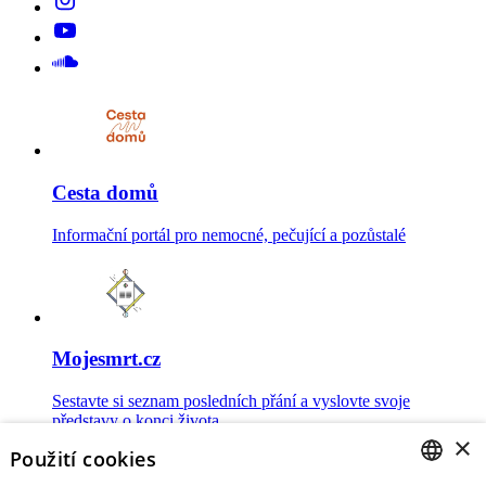
Cesta domů
Informační portál pro nemocné, pečující a pozůstalé
Mojesmrt.cz
Sestavte si seznam posledních přání a vyslovte svoje
představy o konci života
×
Použití cookies