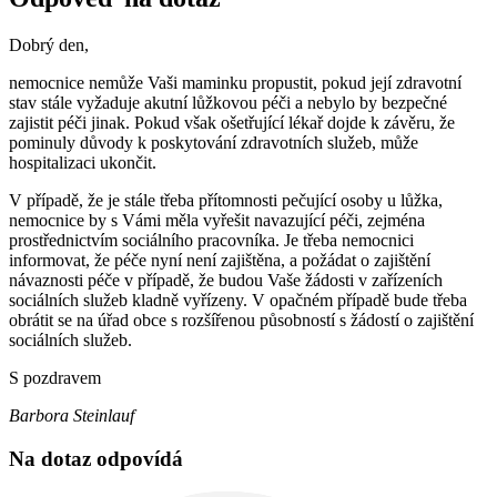
Dobrý den,
nemocnice nemůže Vaši maminku propustit, pokud její zdravotní
stav stále vyžaduje akutní lůžkovou péči a nebylo by bezpečné
zajistit péči jinak. Pokud však ošetřující lékař dojde k závěru, že
pominuly důvody k poskytování zdravotních služeb, může
hospitalizaci ukončit.
V případě, že je stále třeba přítomnosti pečující osoby u lůžka,
nemocnice by s Vámi měla vyřešit navazující péči, zejména
prostřednictvím sociálního pracovníka. Je třeba nemocnici
informovat, že péče nyní není zajištěna, a požádat o zajištění
návaznosti péče v případě, že budou Vaše žádosti v zařízeních
sociálních služeb kladně vyřízeny. V opačném případě bude třeba
obrátit se na úřad obce s rozšířenou působností s žádostí o zajištění
sociálních služeb.
S pozdravem
Barbora Steinlauf
Na dotaz odpovídá