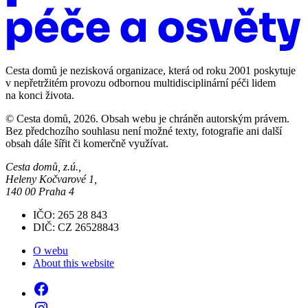
Cesta domů je nezisková organizace, která od roku 2001 poskytuje
v nepřetržitém provozu odbornou multidisciplinární péči lidem
na konci života.
© Cesta domů, 2026. Obsah webu je chráněn autorským právem.
Bez předchozího souhlasu není možné texty, fotografie ani další
obsah dále šířit či komerčně využívat.
Cesta domů, z.ú.,
Heleny Kočvarové 1,
140 00 Praha 4
IČO: 265 28 843
DIČ: CZ 26528843
O webu
About this website