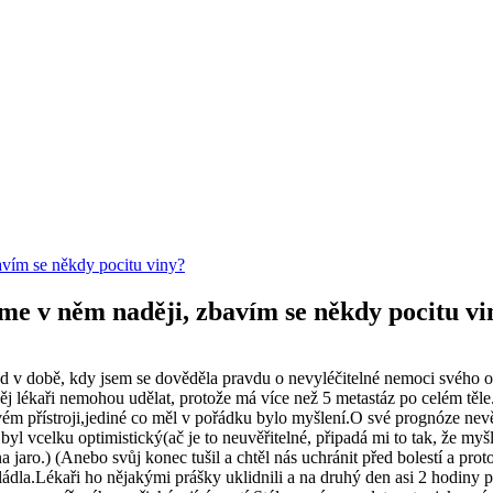
avím se někdy pocitu viny?
sme v něm naději, zbavím se někdy pocitu vi
rad v době, kdy jsem se dověděla pravdu o nevyléčitelné nemoci svého o
něj lékaři nemohou udělat, protože má více než 5 metastáz po celém těle
 přístroji,jediné co měl v pořádku bylo myšlení.O své prognóze nevěděl
yl vcelku optimistický(ač je to neuvěřitelné, připadá mi to tak, že myš
a jaro.) (Anebo svůj konec tušil a chtěl nás uchránit před bolestí a pr
ládla.Lékaři ho nějakými prášky uklidnili a na druhý den asi 2 hodiny 