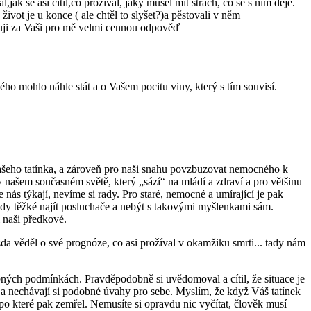
ak se asi cítil,co prožíval, jaký musel mít strach, co se s ním děje.
život je u konce ( ale chtěl to slyšet?)a pěstovali v něm
kuji za Vaši pro mě velmi cennou odpověď
vého mohlo náhle stát a o Vašem pocitu viny, který s tím souvisí.
Vašeho tatínka, a zároveň pro naši snahu povzbuzovat nemocného k
 v našem současném světě, který „sází“ na mládí a zdraví a pro většinu
e nás týkají, nevíme si rady. Pro staré, nemocné a umírající je pak
ěkdy těžké najít posluchače a nebýt s takovými myšlenkami sám.
i naši předkové.
zda věděl o své prognóze, co asi prožíval v okamžiku smrti... tady nám
odobných podmínkách. Pravděpodobně si uvědomoval a cítil, že situace je
ku a nechávají si podobné úvahy pro sebe. Myslím, že když Váš tatínek
ě, po které pak zemřel. Nemusíte si opravdu nic vyčítat, člověk musí