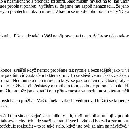
 nesmířeného s přicházející smrtí.Stále musím myslet na to, jak umíral,j
 bude probíhat pohřeb. Vyčítám si, že jsme mu aspoň nenaznačili, že jeho 
 svých pocitech s nikým mluvit. Zbavím se někdy toho pocitu viny?Dě
ztráta. Píšete ale také o Vaší nepřipravenosti na to, že by se něco tako
ho konce, zvláště když nemoc proběhne tak rychle a beznadějně jako u 
me pak tím víc zaskočeni faktem smrti. To se stává velmi často, zvláště
na okraj. Neumíme o nich mluvit, a když se pak ocitneme v situaci, kdy s
y o konci života či představy o smrti a o tom, co bude potom. Je pak n
i žít, protože jsme ztratili onu přirozenost a samozřejmost, kterou měl
myslel a co prožíval Váš tatínek – zda si uvědomoval blížící se konec, 
oces.
ládl tuto situaci stejně jako miliony lidí, kteří umírali a umírají v p
 takových chvílích lidé snaží „chránit“ své blízké od bolesti a zármut
 potřebuje rozloučit – to se také stalo, když jste byli za ním na návštěv