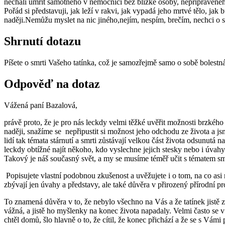
nechali umřít samotného v nemocnici bez blízké osoby, nepřipraveného a
Pořád si představuji, jak leží v rakvi, jak vypadá jeho mrtvé tělo, jak
naději.Nemůžu myslet na nic jiného,nejím, nespím, brečím, nechci o
Shrnutí dotazu
Píšete o smrti Vašeho tatínka, což je samozřejmě samo o sobě bolestná 
Odpověď na dotaz
Vážená paní Bazalová,
právě proto, že je pro nás leckdy velmi těžké uvěřit možnosti brzké
naději, snažíme se nepřipustit si možnost jeho odchodu ze života a js
lidí tak témata stárnutí a smrti zůstávají velkou část života odsunutá 
leckdy obtížné najít někoho, kdo vyslechne jejich stesky nebo i úvah
Takový je náš současný svět, a my se musíme téměř učit s tématem smrt
Popisujete vlastní podobnou zkušenost a uvěžujete i o tom, na co asi 
zbývají jen úvahy a představy, ale také důvěra v přirozený přírodní pr
To znamená důvěra v to, že nebylo všechno na Vás a že tatínek jistě zv
vážná, a jistě ho myšlenky na konec života napadaly. Velmi často se v
chtěl domů, šlo hlavně o to, že cítil, že konec přichází a že se s Vámi