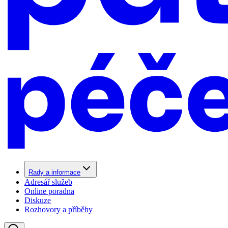
Rady a informace
Adresář služeb
Online poradna
Diskuze
Rozhovory a příběhy