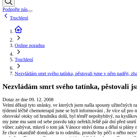
Podpořte nás
Truchlení
Online poradna
Truchlení
Nezvládám smrt svého tatínka, pěstovali jsme v něm naději, zb
Nezvládám smrt svého tatínka, pěstovali j
Dotaz ze dne 09. 12. 2008
Velmi děkuji tyto stránky, ve kterých jsem našla spousty užitečných 
týdenní léčbě chemoterapií jsme se byli informováni , že více už pro 
obrovské otoky od hrudníku dolů, byl téměř nepohyblivý, na kyslíkovém
my jsme mu sami od sebe pravdu taky neřekli.Ještě pár dní před smrtí b
vůbec zabývat, mluvil o tom jak Vánoce stráví doma a dělal si plány n
že chce okamžitě domů,ale ta to odmítla, protože by péči o něho nezv