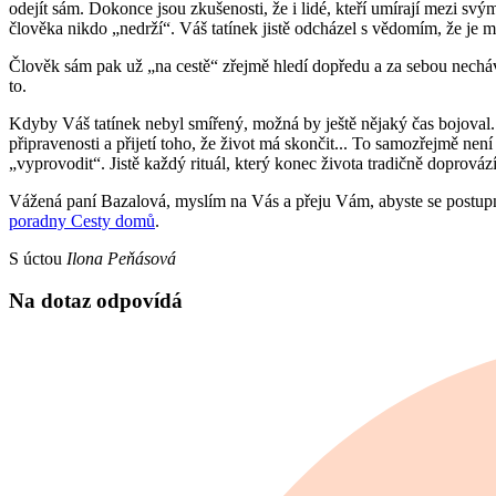
odejít sám. Dokonce jsou zkušenosti, že i lidé, kteří umírají mezi sv
člověka nikdo „nedrží“. Váš tatínek jistě odcházel s vědomím, že je m
Člověk sám pak už „na cestě“ zřejmě hledí dopředu a za sebou nech
to.
Kdyby Váš tatínek nebyl smířený, možná by ještě nějaký čas bojoval. V
připravenosti a přijetí toho, že život má skončit... To samozřejmě nen
„vyprovodit“. Jistě každý rituál, který konec života tradičně doprová
Vážená paní Bazalová, myslím na Vás a přeju Vám, abyste se postupně 
poradny Cesty domů
.
S úctou
Ilona Peňásová
Na dotaz odpovídá