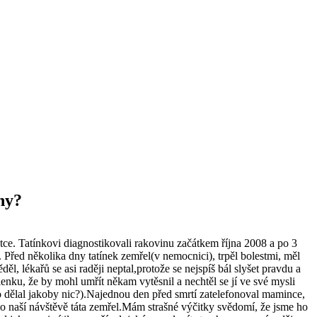
ny?
tce. Tatínkovi diagnostikovali rakovinu začátkem října 2008 a po 3
. Před několika dny tatínek zemřel(v nemocnici), trpěl bolestmi, měl
, lékařů se asi raději neptal,protože se nejspíš bál slyšet pravdu a
lenku, že by mohl umřít někam vytěsnil a nechtěl se jí ve své mysli
oto dělal jakoby nic?).Najednou den před smrtí zatelefonoval mamince,
po naší návštěvě táta zemřel.Mám strašné výčitky svědomí, že jsme ho