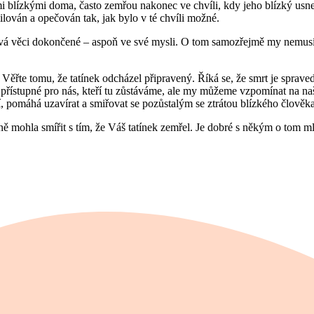
ými blízkými doma, často zemřou nakonec ve chvíli, kdy jeho blízký usn
ilován a opečován tak, jak bylo v té chvíli možné.
ává věci dokončené – aspoň ve své mysli. O tom samozřejmě my nemusí
ěřte tomu, že tatínek odcházel připravený. Říká se, že smrt je spravedl
í přístupné pro nás, kteří tu zůstáváme, ale my můžeme vzpomínat na naše
zí, pomáhá uzavírat a smiřovat se pozůstalým se ztrátou blízkého člověka
mohla smířit s tím, že Váš tatínek zemřel. Je dobré s někým o tom mluv