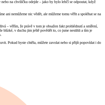
e nebo na chviličku odejde – jako by bylo lehčí se odpoutat, když
me ani nemůžeme nic vědět, ale můžeme tomu věřit a spoléhat se na
ivá – věřím, že právě v tom je obsažen fakt prohlédnutí a smíření,
 blízké, v duchu jim ještě povědět to, co jsme nestihli a tím je
.
it. Pokud byste chtěla, můžete zavolat nebo si přijít popovídat i do