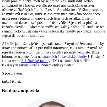
svým přáním blízké, měli by se tím po Vaší smrti řídit. Jednou
z možností je věnovat své tělo po smrti anatomickému ústavu
některé z lékařských fakult. Já osobně souhlasím s Vaším postojem,
že může být k užitku, když se aspiranti medicínského oboru něco
naučí prostřednictvím darovaných tělesných ostatků. Ovšem
rozhodnutí darovat své posmrtné tělo vědě už je zcela a plně na
každém člověku. Dárcem se může stát každý občan ČR starší 18 let,
s anatomickým ústavem vybrané lékařské fakulty pak může i osobně
sepsat dárcovskou smlouvu.
Ačkoliv jak píšete, ještě nejste tak stará, už nyní můžete anatomický
ústav kontaktovat ať už pro bližší informace, tak s nimi už nyní lze
sepsat smlouvu o tom, že jim své ostatky po smrti věnujete. Bližší
informace najdete třeba na
stránkách 1. Lékařské fakulty
UK, stejně
tak na webu
2. Lékařské fakulty
UK i na stránkách dalších
lékařských fakult, které si budete chtít vyhledat.
S pozdravem
Lukáš Kutek
Na dotaz odpovídá