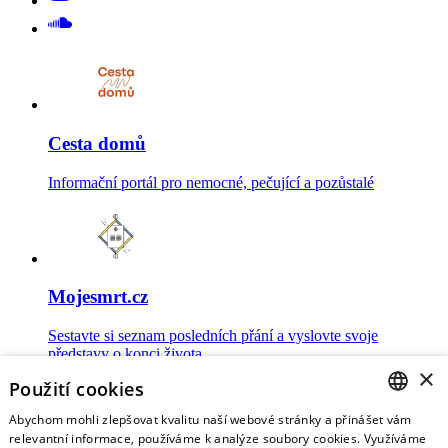
Cesta domů
Informační portál pro nemocné, pečující a pozůstalé
Mojesmrt.cz
Sestavte si seznam posledních přání a vyslovte svoje
představy o konci života
×
Použití cookies
Abychom mohli zlepšovat kvalitu naší webové stránky a přinášet vám
CZECH
relevantní informace, používáme k analýze soubory cookies. Využíváme