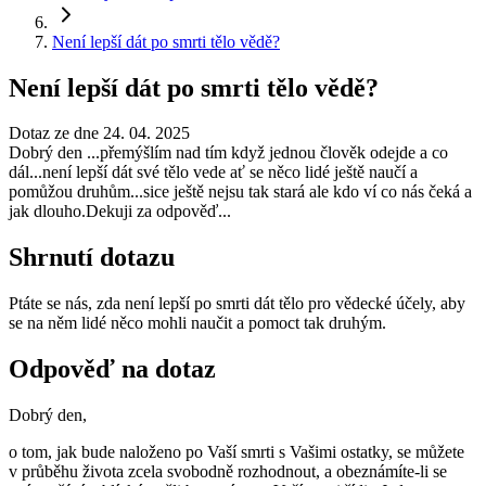
Není lepší dát po smrti tělo vědě?
Není lepší dát po smrti tělo vědě?
Dotaz ze dne 24. 04. 2025
Dobrý den ...přemýšlím nad tím když jednou člověk odejde a co
dál...není lepší dát své tělo vede ať se něco lidé ještě naučí a
pomůžou druhům...sice ještě nejsu tak stará ale kdo ví co nás čeká a
jak dlouho.Dekuji za odpověď...
Shrnutí dotazu
Ptáte se nás, zda není lepší po smrti dát tělo pro vědecké účely, aby
se na něm lidé něco mohli naučit a pomoct tak druhým.
Odpověď na dotaz
Dobrý den,
o tom, jak bude naloženo po Vaší smrti s Vašimi ostatky, se můžete
v průběhu života zcela svobodně rozhodnout, a obeznámíte-li se