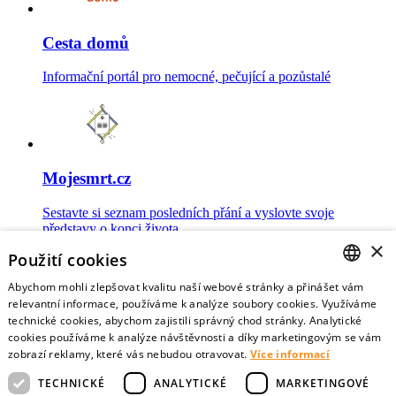
Cesta domů
Informační portál pro nemocné, pečující a pozůstalé
Mojesmrt.cz
Sestavte si seznam posledních přání a vyslovte svoje
představy o konci života
×
Použití cookies
Abychom mohli zlepšovat kvalitu naší webové stránky a přinášet vám
CZECH
relevantní informace, používáme k analýze soubory cookies. Využíváme
technické cookies, abychom zajistili správný chod stránky. Analytické
Data o umírání
ENGLISH
cookies používáme k analýze návštěvnosti a díky marketingovým se vám
zobrazí reklamy, které vás nebudou otravovat.
Více informací
Nejnovější data o postojích veřejnosti a zdravotníků k umírání
TECHNICKÉ
ANALYTICKÉ
MARKETINGOVÉ