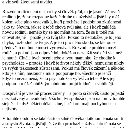
a víc svůj život sami utvářet.
Rozvod rodičů není nic, co by si člověk přál, to je jasné. Zároveň
realitou je, že se rozpadne každé druhé manželství – jistě i ty máš
kolem sebe plno vrstevníků, kteří procházejí podobnou zkušeností
jako ty. Nevím, jak se k tobě chová tvůj táta, ale i když zakládá
novou rodinu, nemělo by se nic měnit na tom, že se k tobě má
chovat stejně – prostě jako tvůj táta. Pokud to nedokáže, je to jeho
chyba, rozhodně ne tvoje. A je to i pro něho škoda, se kterou se
především on bude muset vyrovnávat. Rozvod je problém mezi
rodiči, a pokud jsou odpovědní, dokážou nezatížit své děti víc, než
je nutné. Chtěla bych ocenit tebe a tvou maminku, že chodíte k
psycholožce – protože i když je život někdy těžký, nemusíme nikdy
ve svých těžkostech zůstat sami. Pokud má člověk zázemí a někoho,
kdo je s ním, naslouchá mu a podporuje ho, všechno je lehčí – i
když to neznamená, že to psycholožka vyřeší za tebe. Ale s její
podporou můžeš obtížným obdobím projít klidněji a stabilněji.
Dospívání je vlastně proces změny – a proto si člověk často připadá
nezakotvený a neodolný. Všichni tví spolužáci jsou na tom v tomhle
stejně – i když někteří dělají silné, jistě i oni mají pochybnosti a
nejistoty.
V tomhle období se také často a silně člověka dotknou témata smrti
a smyslu života. Ujišťuji tě, že tím prochází každý a tato témata se