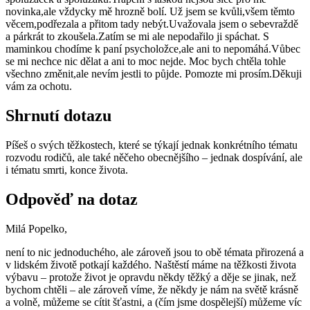
novinka,ale vždycky mě hrozně bolí. Už jsem se kvůli,všem těmto
věcem,podřezala a přitom tady nebýt.Uvažovala jsem o sebevraždě
a párkrát to zkoušela.Zatím se mi ale nepodařilo ji spáchat. S
maminkou chodíme k paní psycholožce,ale ani to nepomáhá.Vůbec
se mi nechce nic dělat a ani to moc nejde. Moc bych chtěla tohle
všechno změnit,ale nevím jestli to půjde. Pomozte mi prosím.Děkuji
vám za ochotu.
Shrnutí dotazu
Píšeš o svých těžkostech, které se týkají jednak konkrétního tématu
rozvodu rodičů, ale také něčeho obecnějšího – jednak dospívání, ale
i tématu smrti, konce života.
Odpověď na dotaz
Milá Popelko,
není to nic jednoduchého, ale zároveň jsou to obě témata přirozená a
v lidském životě potkají každého. Naštěstí máme na těžkosti života
výbavu – protože život je opravdu někdy těžký a děje se jinak, než
bychom chtěli – ale zároveň víme, že někdy je nám na světě krásně
a volně, můžeme se cítit šťastni, a (čím jsme dospělejší) můžeme víc