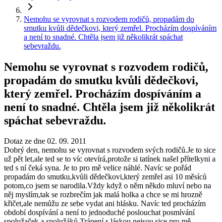
Nemohu se vyrovnat s rozvodem rodičů, propadám do
smutku kvůli dědečkovi, který zemřel. Procházím dospíváním
a není to snadné. Chtěla jsem již několikrát spáchat
sebevraždu.
Nemohu se vyrovnat s rozvodem rodičů,
propadám do smutku kvůli dědečkovi,
který zemřel. Procházím dospíváním a
není to snadné. Chtěla jsem již několikrát
spáchat sebevraždu.
Dotaz ze dne 02. 09. 2011
Dobrý den, nemohu se vyrovnat s rozvodem svých rodičů.Je to sice
už pět let,ale ted se to víc otevírá,protože si tatínek našel přítelkyni a
ted s ní čeká syna. Je to pro mě velice náhlé. Navíc se pořád
propadám do smutku,kvůli dědečkovi,který zemřel asi 10 měsíců
potom,co jsem se narodila.Vždy když o něm někdo mluví nebo na
něj myslím,tak se rozbrečím jak malá holka a chce se mi hrozně
křičet,ale nemůžu ze sebe vydat ani hlásku. Navíc ted procházím
období dospívání a není to jednoduché poslouchat posmívání
spolužaček a spolužáků.Trápení s láskou nejsou sice pro mě