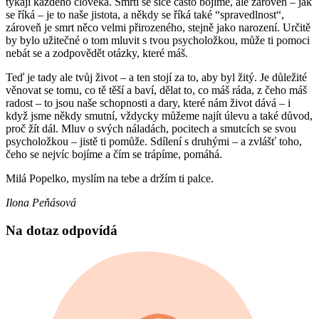
týkají každého člověka. Smrti se sice často bojíme, ale zároveň – jak
se říká – je to naše jistota, a někdy se říká také “spravedlnost“,
zároveň je smrt něco velmi přirozeného, stejně jako narození. Určitě
by bylo užitečné o tom mluvit s tvou psycholožkou, může ti pomoci
nebát se a zodpovědět otázky, které máš.
Teď je tady ale tvůj život – a ten stojí za to, aby byl žitý. Je důležité
věnovat se tomu, co tě těší a baví, dělat to, co máš ráda, z čeho máš
radost – to jsou naše schopnosti a dary, které nám život dává – i
když jsme někdy smutní, vždycky můžeme najít úlevu a také důvod,
proč žít dál. Mluv o svých náladách, pocitech a smutcích se svou
psycholožkou – jistě ti pomůže. Sdílení s druhými – a zvlášť toho,
čeho se nejvíc bojíme a čím se trápíme, pomáhá.
Milá Popelko, myslím na tebe a držím ti palce.
Ilona Peňásová
Na dotaz odpovídá