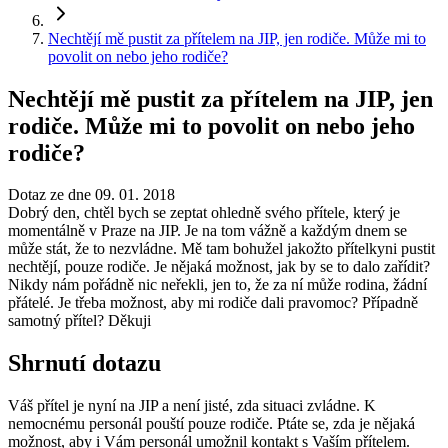
Nechtějí mě pustit za přítelem na JIP, jen rodiče. Může mi to
povolit on nebo jeho rodiče?
Nechtějí mě pustit za přítelem na JIP, jen
rodiče. Může mi to povolit on nebo jeho
rodiče?
Dotaz ze dne 09. 01. 2018
Dobrý den, chtěl bych se zeptat ohledně svého přítele, který je
momentálně v Praze na JIP. Je na tom vážně a každým dnem se
může stát, že to nezvládne. Mě tam bohužel jakožto přítelkyni pustit
nechtějí, pouze rodiče. Je nějaká možnost, jak by se to dalo zařídit?
Nikdy nám pořádně nic neřekli, jen to, že za ní může rodina, žádní
přátelé. Je třeba možnost, aby mi rodiče dali pravomoc? Případně
samotný přítel? Děkuji
Shrnutí dotazu
Váš přítel je nyní na JIP a není jisté, zda situaci zvládne. K
nemocnému personál pouští pouze rodiče. Ptáte se, zda je nějaká
možnost, aby i Vám personál umožnil kontakt s Vaším přítelem.