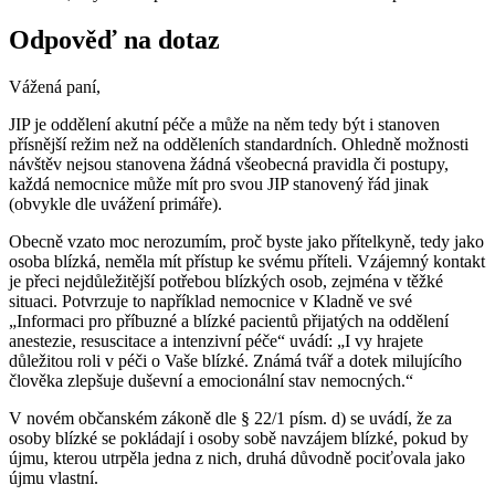
Odpověď na dotaz
Vážená paní,
JIP je oddělení akutní péče a může na něm tedy být i stanoven
přísnější režim než na odděleních standardních. Ohledně možnosti
návštěv nejsou stanovena žádná všeobecná pravidla či postupy,
každá nemocnice může mít pro svou JIP stanovený řád jinak
(obvykle dle uvážení primáře).
Obecně vzato moc nerozumím, proč byste jako přítelkyně, tedy jako
osoba blízká, neměla mít přístup ke svému příteli. Vzájemný kontakt
je přeci nejdůležitější potřebou blízkých osob, zejména v těžké
situaci. Potvrzuje to například nemocnice v Kladně ve své
„Informaci pro příbuzné a blízké pacientů přijatých na oddělení
anestezie, resuscitace a intenzivní péče“ uvádí: „I vy hrajete
důležitou roli v péči o Vaše blízké. Známá tvář a dotek milujícího
člověka zlepšuje duševní a emocionální stav nemocných.“
V novém občanském zákoně dle § 22/1 písm. d) se uvádí, že za
osoby blízké se pokládají i osoby sobě navzájem blízké, pokud by
újmu, kterou utrpěla jedna z nich, druhá důvodně pociťovala jako
újmu vlastní.