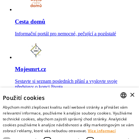
Cesta domů
Informační portál pro nemocné, pečující a pozůstalé
Mojesmrt.cz
Sestavte si seznam posledních přání a vyslovte svoje
představy o konci života
×
Použití cookies
Abychom mohli zlepšovat kvalitu naší webové stránky a přinášet vám
CZECH
relevantní informace, používáme k analýze soubory cookies. Využíváme
technické cookies, abychom zajistili správný chod stránky. Analytické
Data o umírání
ENGLISH
cookies používáme k analýze návštěvnosti a díky marketingovým se vám
zobrazí reklamy, které vás nebudou otravovat.
Více informací
Nejnovější data o postojích veřejnosti a zdravotníků k umírání