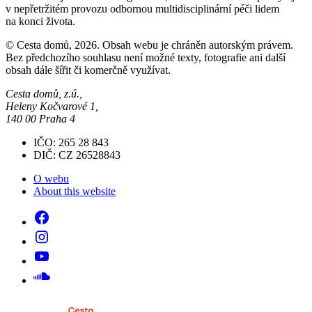
v nepřetržitém provozu odbornou multidisciplinární péči lidem
na konci života.
© Cesta domů, 2026. Obsah webu je chráněn autorským právem.
Bez předchozího souhlasu není možné texty, fotografie ani další
obsah dále šířit či komerčně využívat.
Cesta domů, z.ú.,
Heleny Kočvarové 1,
140 00 Praha 4
IČO: 265 28 843
DIČ: CZ 26528843
O webu
About this website