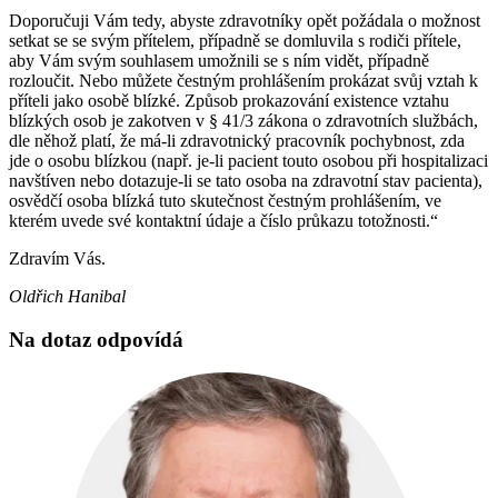
Doporučuji Vám tedy, abyste zdravotníky opět požádala o možnost
setkat se se svým přítelem, případně se domluvila s rodiči přítele,
aby Vám svým souhlasem umožnili se s ním vidět, případně
rozloučit. Nebo můžete čestným prohlášením prokázat svůj vztah k
příteli jako osobě blízké. Způsob prokazování existence vztahu
blízkých osob je zakotven v § 41/3 zákona o zdravotních službách,
dle něhož platí, že má-li zdravotnický pracovník pochybnost, zda
jde o osobu blízkou (např. je-li pacient touto osobou při hospitalizaci
navštíven nebo dotazuje-li se tato osoba na zdravotní stav pacienta),
osvědčí osoba blízká tuto skutečnost čestným prohlášením, ve
kterém uvede své kontaktní údaje a číslo průkazu totožnosti.“
Zdravím Vás.
Oldřich Hanibal
Na dotaz odpovídá