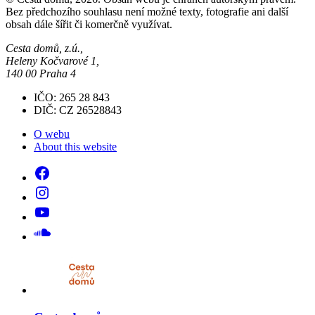
Bez předchozího souhlasu není možné texty, fotografie ani další
obsah dále šířit či komerčně využívat.
Cesta domů, z.ú.,
Heleny Kočvarové 1,
140 00 Praha 4
IČO: 265 28 843
DIČ: CZ 26528843
O webu
About this website