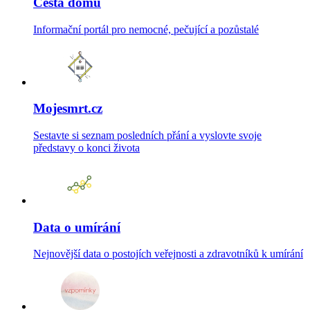
Cesta domů
Informační portál pro nemocné, pečující a pozůstalé
Mojesmrt.cz
Sestavte si seznam posledních přání a vyslovte svoje
představy o konci života
Data o umírání
Nejnovější data o postojích veřejnosti a zdravotníků k umírání