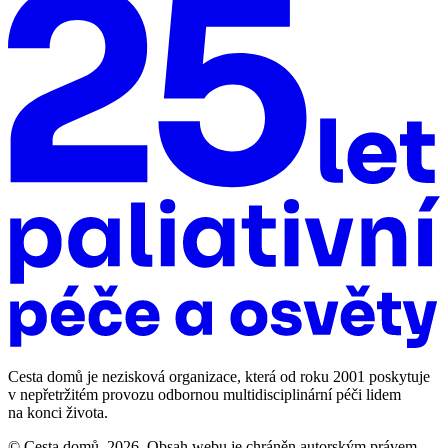
Cesta domů je nezisková organizace, která od roku 2001 poskytuje
v nepřetržitém provozu odbornou multidisciplinární péči lidem
na konci života.
© Cesta domů, 2026. Obsah webu je chráněn autorským právem.