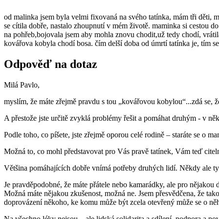
od malinka jsem byla velmi fixovaná na svého tatínka, mám tři děti, 
se cítila dobře, nastalo zhoupnutí v mém životě. maminka si cestou 
na pohřeb,bojovala jsem aby mohla znovu chodit,už tedy chodí, vrátila
kovářova kobyla chodí bosa. čím delší doba od úmrtí tatínka je, tím s
Odpověď na dotaz
Milá Pavlo,
myslím, že máte zřejmě pravdu s tou „kovářovou kobylou“...zdá se, že 
A přestože jste určitě zvyklá problémy řešit a pomáhat druhým - v něk
Podle toho, co píšete, jste zřejmě oporou celé rodině – staráte se o m
Možná to, co mohl představovat pro Vás pravě tatínek, Vám teď citeln
Většina pomáhajících dobře vnímá potřeby druhých lidí. Někdy ale ty s
Je pravděpodobné, že máte přátele nebo kamarádky, ale pro nějakou 
Možná máte nějakou zkušenost, možná ne. Jsem přesvědčena, že takov
doprovázení někoho, ke komu může být zcela otevřený může se o něh
Na všechno léky nejsou – ale lidská solidarita a sdílení, podpora a p