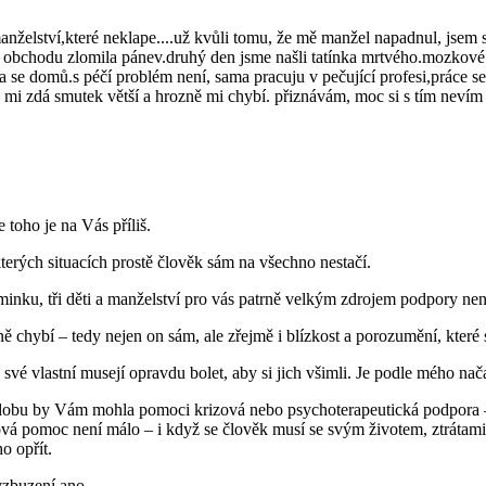
manželství,které neklape....už kvůli tomu, že mě manžel napadnul, jsem
do obchodu zlomila pánev.druhý den jsme našli tatínka mrtvého.mozkov
 se domů.s péčí problém není, sama pracuju v pečující profesi,práce se 
e mi zdá smutek větší a hrozně mi chybí. přiznávám, moc si s tím nevím 
toho je na Vás příliš.
terých situacích prostě člověk sám na všechno nestačí.
aminku, tři děti a manželství pro vás patrně velkým zdrojem podpory nen
ě chybí – tedy nejen on sám, ale zřejmě i blízkost a porozumění, které
vé vlastní musejí opravdu bolet, aby si jich všimli. Je podle mého nač
dobu by Vám mohla pomoci krizová nebo psychoterapeutická podpora – 
á pomoc není málo – i když se člověk musí se svým životem, ztrátami
o opřít.
ovzbuzení ano.