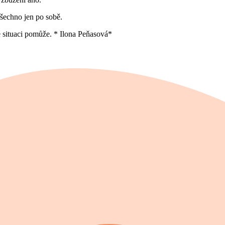
šechno jen po sobě.
é situaci pomůže. * Ilona Peňasová*