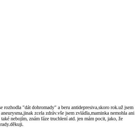
 se rozhodla "dát dohromady" a beru antidepresiva,skoro rok.už jsem
é aneurysma,jinak zcela zdráv.vše jsem zvládla,maminka nemohla ani
také nebojím, znám fáze truchlení atd. jen mám pocit, jako, že
rady.děkuji.