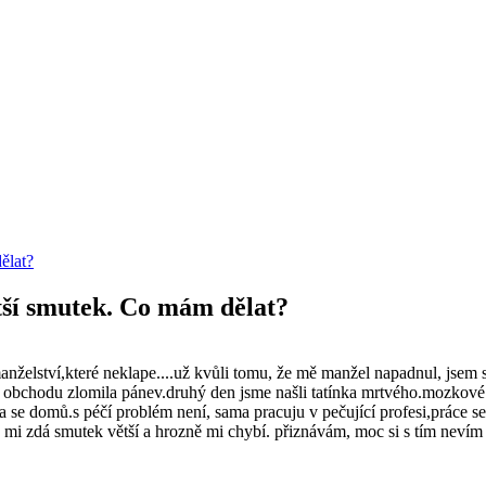
ělat?
ětší smutek. Co mám dělat?
manželství,které neklape....už kvůli tomu, že mě manžel napadnul, jsem
do obchodu zlomila pánev.druhý den jsme našli tatínka mrtvého.mozkov
 se domů.s péčí problém není, sama pracuju v pečující profesi,práce se 
e mi zdá smutek větší a hrozně mi chybí. přiznávám, moc si s tím nevím 