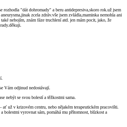
 se rozhodla "dát dohromady" a beru antidepresiva,skoro rok.už jsem
é aneurysma,jinak zcela zdráv.vše jsem zvládla,maminka nemohla ani
také nebojím, znám fáze truchlení atd. jen mám pocit, jako, že
rady.děkuji.
í.
 se Vám odjinud nedostávají.
ase nebýt se svou bolestí a těžkostmi sama.
ať už v krizovém centru, nebo nějakém terapeutickém pracovišti.
 a bolestmi vyrovnat sám, pomáhá mu přítomnost, blízkost a