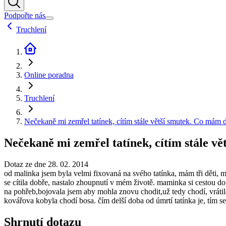
Podpořte nás
Truchlení
Online poradna
Truchlení
Nečekaně mi zemřel tatínek, cítím stále větší smutek. Co mám d
Nečekaně mi zemřel tatínek, cítím stále v
Dotaz ze dne 28. 02. 2014
od malinka jsem byla velmi fixovaná na svého tatínka, mám tři děti, 
se cítila dobře, nastalo zhoupnutí v mém životě. maminka si cestou 
na pohřeb,bojovala jsem aby mohla znovu chodit,už tedy chodí, vrátila
kovářova kobyla chodí bosa. čím delší doba od úmrtí tatínka je, tím s
Shrnutí dotazu