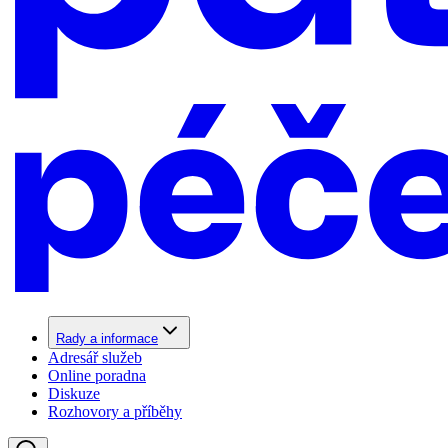
Rady a informace
Adresář služeb
Online poradna
Diskuze
Rozhovory a příběhy