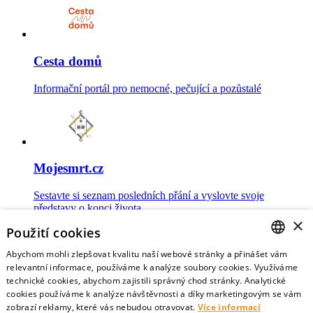
Cesta domů
Informační portál pro nemocné, pečující a pozůstalé
Mojesmrt.cz
Sestavte si seznam posledních přání a vyslovte svoje
představy o konci života
×
Použití cookies
Abychom mohli zlepšovat kvalitu naší webové stránky a přinášet vám
CZECH
relevantní informace, používáme k analýze soubory cookies. Využíváme
technické cookies, abychom zajistili správný chod stránky. Analytické
Data o umírání
ENGLISH
cookies používáme k analýze návštěvnosti a díky marketingovým se vám
zobrazí reklamy, které vás nebudou otravovat.
Více informací