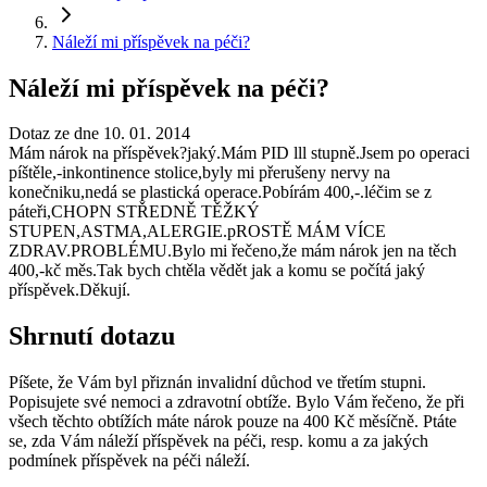
Náleží mi příspěvek na péči?
Náleží mi příspěvek na péči?
Dotaz ze dne 10. 01. 2014
Mám nárok na příspěvek?jaký.Mám PID lll stupně.Jsem po operaci
píštěle,-inkontinence stolice,byly mi přerušeny nervy na
konečniku,nedá se plastická operace.Pobírám 400,-.léčim se z
páteři,CHOPN STŘEDNĚ TĚŽKÝ
STUPEN,ASTMA,ALERGIE.pROSTĚ MÁM VÍCE
ZDRAV.PROBLÉMU.Bylo mi řečeno,že mám nárok jen na těch
400,-kč měs.Tak bych chtěla vědět jak a komu se počítá jaký
příspěvek.Děkují.
Shrnutí dotazu
Píšete, že Vám byl přiznán invalidní důchod ve třetím stupni.
Popisujete své nemoci a zdravotní obtíže. Bylo Vám řečeno, že při
všech těchto obtížích máte nárok pouze na 400 Kč měsíčně. Ptáte
se, zda Vám náleží příspěvek na péči, resp. komu a za jakých
podmínek příspěvek na péči náleží.