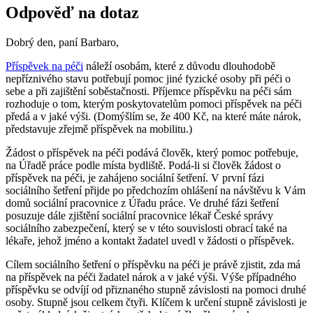
Odpověď na dotaz
Dobrý den, paní Barbaro,
Příspěvek na péči
náleží osobám, které z důvodu dlouhodobě
nepříznivého stavu potřebují pomoc jiné fyzické osoby při péči o
sebe a při zajištění soběstačnosti. Příjemce příspěvku na péči sám
rozhoduje o tom, kterým poskytovatelům pomoci příspěvek na péči
předá a v jaké výši. (Domýšlím se, že 400 Kč, na které máte nárok,
představuje zřejmě příspěvek na mobilitu.)
Žádost o příspěvek na péči podává člověk, který pomoc potřebuje,
na Úřadě práce podle místa bydliště. Podá-li si člověk žádost o
příspěvek na péči, je zahájeno sociální šetření. V první fázi
sociálního šetření přijde po předchozím ohlášení na návštěvu k Vám
domů sociální pracovnice z Úřadu práce. Ve druhé fázi šetření
posuzuje dále zjištění sociální pracovnice lékař České správy
sociálního zabezpečení, který se v této souvislosti obrací také na
lékaře, jehož jméno a kontakt žadatel uvedl v žádosti o příspěvek.
Cílem sociálního šetření o příspěvku na péči je právě zjistit, zda má
na příspěvek na péči žadatel nárok a v jaké výši. Výše případného
příspěvku se odvíjí od přiznaného stupně závislosti na pomoci druhé
osoby. Stupně jsou celkem čtyři. Klíčem k určení stupně závislosti je