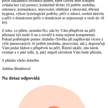
počet základních životních potřeb, které člověk není schopen
zvládat bez cizí pomoci, konkrétně těchto 10 potřeb: mobilita,
orientace, komunikace, stravování, oblékání a obouvání, tělesná
hygiena, výkon fyziologické potřeby, péče o zdraví, osobní aktivity
a péče o domácnost (péče o domácnost se neposuzuje u osob do 18
let).
Z toho, co píšete, neumím říci, zda by Vám příspěvek na péči
přiznaný být mohl či ne a rovněž k tomu nejsem kompetentní.
Pokud potřebujete pomoc druhého člověka při naplňování vícero z
výše jmenovaných 10 potřeb (mobilita, stravování, atd.), doporučuji
Vám podat žádost o příspěvek na péči. Řízení ukáže, zda nárok
existuje a v jaké míře, tj. jaký stupeň závislosti Vám bude přiznán.
S přáním všeho dobrého
Juliána Bindásová
Na dotaz odpovídá