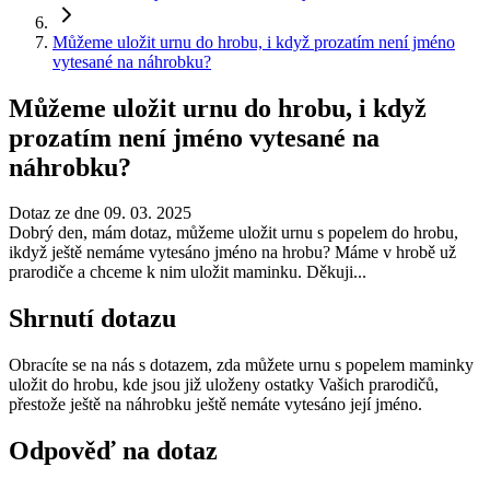
Můžeme uložit urnu do hrobu, i když prozatím není jméno
vytesané na náhrobku?
Můžeme uložit urnu do hrobu, i když
prozatím není jméno vytesané na
náhrobku?
Dotaz ze dne 09. 03. 2025
Dobrý den, mám dotaz, můžeme uložit urnu s popelem do hrobu,
ikdyž ještě nemáme vytesáno jméno na hrobu? Máme v hrobě už
prarodiče a chceme k nim uložit maminku. Děkuji...
Shrnutí dotazu
Obracíte se na nás s dotazem, zda můžete urnu s popelem maminky
uložit do hrobu, kde jsou již uloženy ostatky Vašich prarodičů,
přestože ještě na náhrobku ještě nemáte vytesáno její jméno.
Odpověď na dotaz