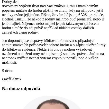
Dobrý den,
dovolte mi vyjádřit lítost nad Vaší ztrátou. Urnu s maminčiným
popelem můžete do hrobu uložit i ve chvíli, kdy na náhrobku ještě
není vytesáno její jméno. Píšete, že v hrobě jsou již Vaši prarodiče,
z čehož usuzuji, že někdo z rodiny má hrob buď pronajatý, nebo je
jeho majitel. Nájemce nebo majitel je pak takzvaným správcem
hrobu a může do něj právě například ukládat ostatky dalších
zemřelých členů rodiny.
Jen doporučuji se u správy hřbitova informovat o případných
administrativních požadavcích tohoto kroku a o zápisu uložení urny
do hřbitovní evidence. Některé hřbitovy mohou vyžadovat
oznámení o uložení urny nebo písemný souhlas správce. Jméno na
náhrobek můžete nechat vytesat kdykoliv později podle Vašich
možností.
S úctou
Lukáš Kutek
Na dotaz odpovídá