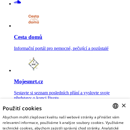
Cesta domů
Informační portál pro nemocné, pečující a pozůstalé
Mojesmrt.cz
Sestavte si seznam posledních přání a vyslovte svoje
představy o konci života
×
Použití cookies
Abychom mohli zlepšovat kvalitu naší webové stránky a přinášet vám
CZECH
relevantní informace, používáme k analýze soubory cookies. Využíváme
technické cookies, abychom zajistili správný chod stránky. Analytické