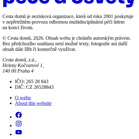
Cesta domů je nezisková organizace, která od roku 2001 poskytuje
v nepřetržitém provozu odbornou multidisciplinární péči lidem
na konci života.
© Cesta domů, 2026. Obsah webu je chráněn autorským právem.
Bez předchozího souhlasu není možné texty, fotografie ani další
obsah dále šířit či komerčně využívat.
Cesta domů, z.ú.,
Heleny Kočvarové 1,
140 00 Praha 4
IČO: 265 28 843
DIČ: CZ 26528843
O webu
About this website