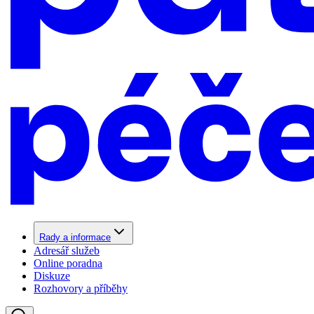
Rady a informace
Adresář služeb
Online poradna
Diskuze
Rozhovory a příběhy