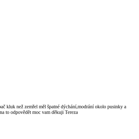
 pač kluk než zemřel měl špatné dýchání,modrání okolo pusinky a
i na to odpovědět moc vam děkuji Tereza