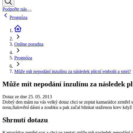
Podpořte nás
Prognóza
Online poradna
Prognóza
Může mít nepodání inzulínu za následek plicní embolii a smrt?
Může mít nepodání inzulínu za následek pl
Dotaz ze dne 25. 05. 2013
Dobrý den mám na vás velký dotaz chci se zeptat kamarádce zemřel sy
nosu,fialovění dásni a zoubku a pak začal blinkat sraženou krev kdy
Shrnutí dotazu
Kamarádce zemřel syn a chci se zeptat: může mít nasledek nepodání in