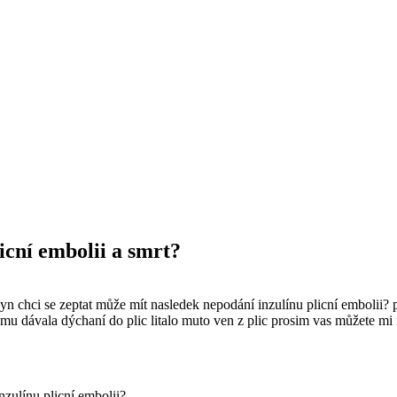
icní embolii a smrt?
n chci se zeptat může mít nasledek nepodání inzulínu plicní embolii?
ž mu dávala dýchaní do plic litalo muto ven z plic prosim vas můžete m
zulínu plicní embolii?