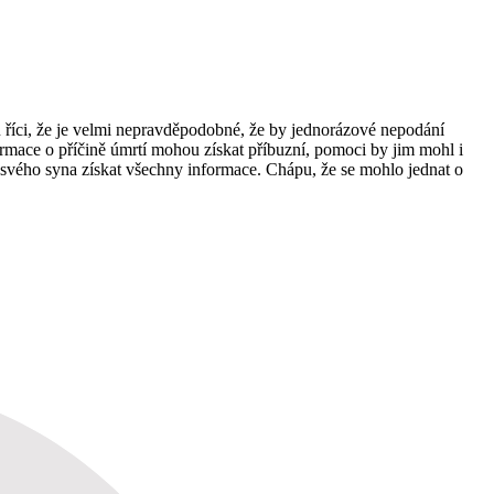
 říci, že je velmi nepravděpodobné, že by jednorázové nepodání
formace o příčině úmrtí mohou získat příbuzní, pomoci by jim mohl i
í svého syna získat všechny informace. Chápu, že se mohlo jednat o