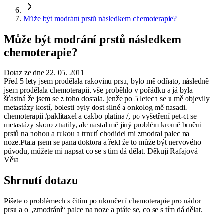
Může být modrání prstů následkem chemoterapie?
Může být modrání prstů následkem
chemoterapie?
Dotaz ze dne 22. 05. 2011
Před 5 lety jsem prodělala rakovinu prsu, bylo mě odňato, následně
jsem prodělala chemoterapii, vše proběhlo v pořádku a já byla
šťastná že jsem se z toho dostala. jenže po 5 letech se u mě objevily
metastázy kostí, bolesti byly dost silné a onkolog mě nasadil
chemoterapii /paklitaxel a cakbo platina /, po vyšetření pet-ct se
metastázy skoro ztratily, ale nastal mě jiný problém kromě brnění
prstů na nohou a rukou a trnutí chodidel mi zmodral palec na
noze.Ptala jsem se pana doktora a řekl že to může být nervového
původu, můžete mi napsat co se s tim dá dělat. Děkuji Rafajová
Věra
Shrnutí dotazu
Píšete o problémech s čitím po ukončení chemoterapie pro nádor
prsu a o „zmodrání“ palce na noze a ptáte se, co se s tím dá dělat.