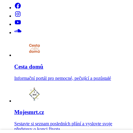
Cesta domů
Informační portál pro nemocné, pečující a pozůstalé
Mojesmrt.cz
Sestavte si seznam posledních přání a vyslovte svoje
představy o konci života