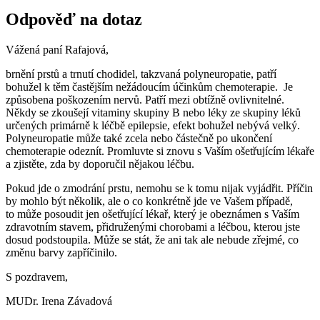
Odpověď na dotaz
Vážená paní Rafajová,
brnění prstů a trnutí chodidel, takzvaná polyneuropatie, patří
bohužel k těm častějším nežádoucím účinkům chemoterapie. Je
způsobena poškozením nervů. Patří mezi obtížně ovlivnitelné.
Někdy se zkoušejí vitaminy skupiny B nebo léky ze skupiny léků
určených primárně k léčbě epilepsie, efekt bohužel nebývá velký.
Polyneuropatie může také zcela nebo částečně po ukončení
chemoterapie odeznít. Promluvte si znovu s Vaším ošetřujícím lékaře
a zjistěte, zda by doporučil nějakou léčbu.
Pokud jde o zmodrání prstu, nemohu se k tomu nijak vyjádřit. Příčin
by mohlo být několik, ale o co konkrétně jde ve Vašem případě,
to může posoudit jen ošetřující lékař, který je obeznámen s Vaším
zdravotním stavem, přidruženými chorobami a léčbou, kterou jste
dosud podstoupila. Může se stát, že ani tak ale nebude zřejmé, co
změnu barvy zapříčinilo.
S pozdravem,
MUDr. Irena Závadová