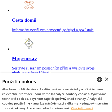
Cesta domů
Informační portál pro nemocné, pečující a pozůstalé
Mojesmrt.cz
Sestavte si seznam posledních přání a vyslovte svoje
představy o konci života
×
Použití cookies
Abychom mohli zlepšovat kvalitu naší webové stránky a přinášet vám
CZECH
relevantní informace, používáme k analýze soubory cookies. Využíváme
technické cookies, abychom zajistili správný chod stránky. Analytické
Data o umírání
ENGLISH
cookies používáme k analýze návštěvnosti a díky marketingovým se vám
zobrazí reklamy, které vás nebudou otravovat.
Více informací
Nejnovější data o postojích veřejnosti a zdravotníků k umírání