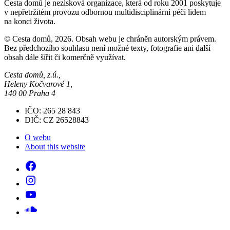
Cesta domů je nezisková organizace, která od roku 2001 poskytuje
v nepřetržitém provozu odbornou multidisciplinární péči lidem
na konci života.
© Cesta domů, 2026. Obsah webu je chráněn autorským právem.
Bez předchozího souhlasu není možné texty, fotografie ani další
obsah dále šířit či komerčně využívat.
Cesta domů, z.ú.,
Heleny Kočvarové 1,
140 00 Praha 4
IČO: 265 28 843
DIČ: CZ 26528843
O webu
About this website