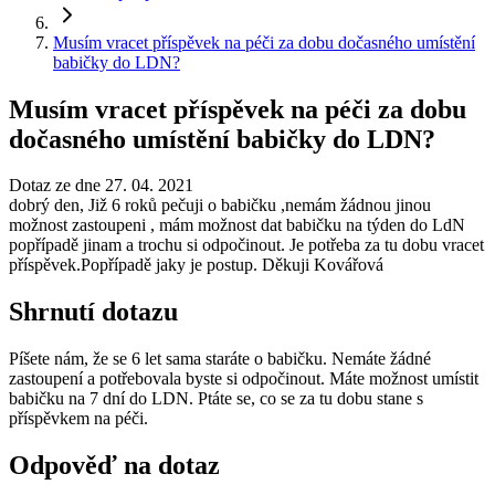
Musím vracet příspěvek na péči za dobu dočasného umístění
babičky do LDN?
Musím vracet příspěvek na péči za dobu
dočasného umístění babičky do LDN?
Dotaz ze dne 27. 04. 2021
dobrý den, Již 6 roků pečuji o babičku ,nemám žádnou jinou
možnost zastoupeni , mám možnost dat babičku na týden do LdN
popřípadě jinam a trochu si odpočinout. Je potřeba za tu dobu vracet
příspěvek.Popřípadě jaky je postup. Děkuji Kovářová
Shrnutí dotazu
Píšete nám, že se 6 let sama staráte o babičku. Nemáte žádné
zastoupení a potřebovala byste si odpočinout. Máte možnost umístit
babičku na 7 dní do LDN. Ptáte se, co se za tu dobu stane s
příspěvkem na péči.
Odpověď na dotaz