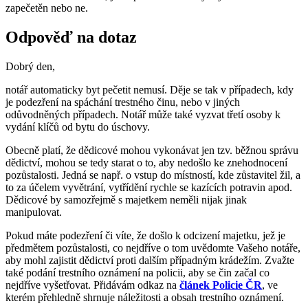
zapečetěn nebo ne.
Odpověď na dotaz
Dobrý den,
notář automaticky byt pečetit nemusí. Děje se tak v případech, kdy
je podezření na spáchání trestného činu, nebo v jiných
odůvodněných případech. Notář může také vyzvat třetí osoby k
vydání klíčů od bytu do úschovy.
Obecně platí, že dědicové mohou vykonávat jen tzv. běžnou správu
dědictví, mohou se tedy starat o to, aby nedošlo ke znehodnocení
pozůstalosti. Jedná se např. o vstup do místností, kde zůstavitel žil, a
to za účelem vyvětrání, vytřídění rychle se kazících potravin apod.
Dědicové by samozřejmě s majetkem neměli nijak jinak
manipulovat.
Pokud máte podezření či víte, že došlo k odcizení majetku, jež je
předmětem pozůstalosti, co nejdříve o tom uvědomte Vašeho notáře,
aby mohl zajistit dědictví proti dalším případným krádežím. Zvažte
také podání trestního oznámení na policii, aby se čin začal co
nejdříve vyšetřovat. Přidávám odkaz na
článek Policie ČR
, ve
kterém přehledně shrnuje náležitosti a obsah trestního oznámení.