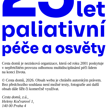
Cesta domů je nezisková organizace, která od roku 2001 poskytuje
v nepřetržitém provozu odbornou multidisciplinární péči lidem
na konci života.
© Cesta domů, 2026. Obsah webu je chráněn autorským právem.
Bez předchozího souhlasu není možné texty, fotografie ani další
obsah dále šířit či komerčně využívat.
Cesta domů, z.ú.,
Heleny Kočvarové 1,
140 00 Praha 4