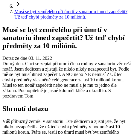
Musí se byt zemřelého při úmrtí v sanatoriu ihned zapečetit?
Už teď chybí předměty za 10 miliónů.
Musí se byt zemřelého při úmrtí v
sanatoriu ihned zapečetit? Už teď chybí
předměty za 10 miliónů.
Dotaz ze dne 03. 11. 2022
Dobrý den. Chci se zeptat při umrtí člena rodiny v sanatoriu věc reší
notář. Jsem dedicem a zjistuji,že nikdo nikdy nezapecetil byt. Podle
mě se byt musí ihned zapečetit. ANO nebo NE nemusí ? Už ted
chybí predměty vlastněné celé generace za asi 10 milionů korun.
Musí to ten notář zapečetit nebo ne musí a je mu to jedno dle
zákona. Pochopitelně je jasné kdo měl klíče a ukradl to. S
pozdravem Tom
Shrnutí dotazu
Váš příbuzný zemřel v sanatoriu. Jste dědicem a zjistil jste, že byt
nikdo nezapečetil a že už teď chybí předměty v hodnotě asi 10
milionů korun. Ptáte se, jestli po úmrtí musí být byt zemřelého