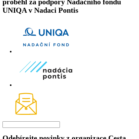
proběhl za podpory Nadačního fondu
UNIQA v Nadaci Pontis
Odebírejte novinky z organizace Cesta