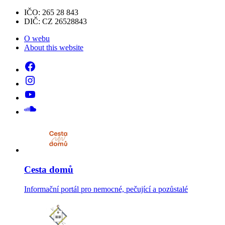
IČO: 265 28 843
DIČ: CZ 26528843
O webu
About this website
Cesta domů
Informační portál pro nemocné, pečující a pozůstalé