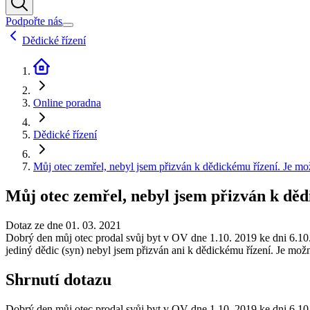
Podpořte nás
Dědické řízení
Online poradna
Dědické řízení
Můj otec zemřel, nebyl jsem přizván k dědickému řízení. Je m
Můj otec zemřel, nebyl jsem přizván k dě
Dotaz ze dne 01. 03. 2021
Dobrý den můj otec prodal svůj byt v OV dne 1.10. 2019 ke dni 6.10. 2
jediný dědic (syn) nebyl jsem přizván ani k dědickému řízení. Je mo
Shrnutí dotazu
Dobrý den můj otec prodal svůj byt v OV dne 1.10. 2019 ke dni 6.10. 2