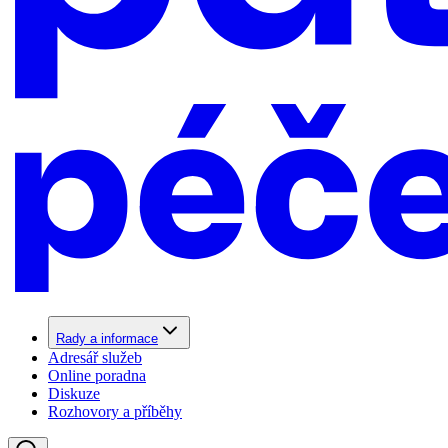
Rady a informace
Adresář služeb
Online poradna
Diskuze
Rozhovory a příběhy