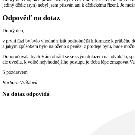
jediný dědic (syn) nebyl jsem přizván ani k dědickému řízení. Je mo
Odpověď na dotaz
Dobrý den,
v první fázi by bylo vhodné zjistit podrobnější informace k průběhu 
a jakým způsobem bylo naloženo s penězi z prodeje bytu, bude možné 
Doporučovala bych Vám obrátit se se svým dotazem na advokáta, spole
ale uvedla, k volbě nejvhodnějšího postupu je třeba lépe zmapovat Vaš
S pozdravem
Barbora Vráblová
Na dotaz odpovídá