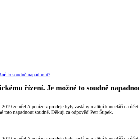
ožné to soudně napadnout?
dickému řízení. Je možné to soudně napadno
019 zemřel A peníze z prodeje byly zaslány realitní kanceláří na účet 
žné toto napadnout soudně. Děkuji za odpověď Petr Štipek.
019 zemřel A peníze z prodeje byly zaslány realitní kanceláří na účet 