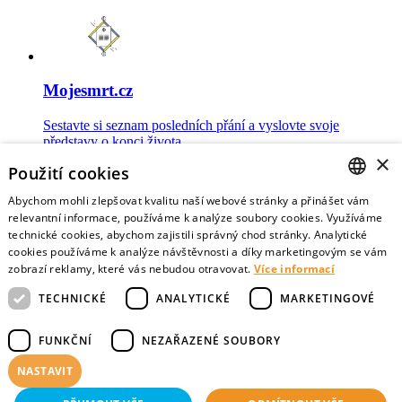
Mojesmrt.cz
Sestavte si seznam posledních přání a vyslovte svoje
představy o konci života
×
Použití cookies
Abychom mohli zlepšovat kvalitu naší webové stránky a přinášet vám
CZECH
relevantní informace, používáme k analýze soubory cookies. Využíváme
technické cookies, abychom zajistili správný chod stránky. Analytické
Data o umírání
ENGLISH
cookies používáme k analýze návštěvnosti a díky marketingovým se vám
zobrazí reklamy, které vás nebudou otravovat.
Více informací
Nejnovější data o postojích veřejnosti a zdravotníků k umírání
TECHNICKÉ
ANALYTICKÉ
MARKETINGOVÉ
FUNKČNÍ
NEZAŘAZENÉ SOUBORY
NASTAVIT
Virtuální vzpomínky