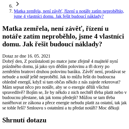
Matka zemřela, není závěť, řízení u notáře zatím neproběhlo,
jsme 4 vlastníci domu. Jak řešit budoucí náklady?
Matka zemřela, není závěť, řízení u
notáře zatím neproběhlo, jsme 4 vlastníci
domu. Jak řešit budoucí náklady?
Dotaz ze dne 16. 05. 2021
Dobrý den, Z pozůstalosti po matce jsme zřejmě 4 majitelé nyní
prázdného domu, já jako syn dědím polovinu a tři dcery po
zemřelém bratrovi druhou polovinu baráku. Závěť není, prodávat se
nebude a notář ještě neproběhl. Jak to můžu řešit do budoucna
ohledně energií, když si tam občas někdo z nás zajede rekreovat?
Mám sepsat něco pro notáře, aby se o energie dělili všichni
spravedlivě? Bojím se, že by někdo z nich nechtěl třeba platit nebo v
budoucnu přestane, tak jak tomu předejít? Můžou se tam třeba
nastěhovat ze zákona a přece energie nebudu platit za ostatní, tak jak
se tohle řeší? Smlouvu s ostatními a tu předat notáři? Moc děkuji
Shrnutí dotazu