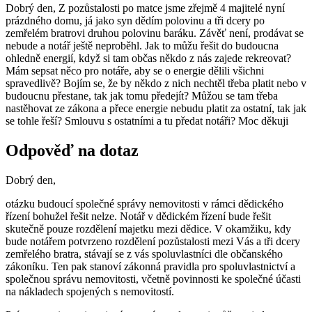
Dobrý den, Z pozůstalosti po matce jsme zřejmě 4 majitelé nyní
prázdného domu, já jako syn dědím polovinu a tři dcery po
zemřelém bratrovi druhou polovinu baráku. Závěť není, prodávat se
nebude a notář ještě neproběhl. Jak to můžu řešit do budoucna
ohledně energií, když si tam občas někdo z nás zajede rekreovat?
Mám sepsat něco pro notáře, aby se o energie dělili všichni
spravedlivě? Bojím se, že by někdo z nich nechtěl třeba platit nebo v
budoucnu přestane, tak jak tomu předejít? Můžou se tam třeba
nastěhovat ze zákona a přece energie nebudu platit za ostatní, tak jak
se tohle řeší? Smlouvu s ostatními a tu předat notáři? Moc děkuji
Odpověď na dotaz
Dobrý den,
otázku budoucí společné správy nemovitosti v rámci dědického
řízení bohužel řešit nelze. Notář v dědickém řízení bude řešit
skutečně pouze rozdělení majetku mezi dědice. V okamžiku, kdy
bude notářem potvrzeno rozdělení pozůstalosti mezi Vás a tři dcery
zemřelého bratra, stávají se z vás spoluvlastníci dle občanského
zákoníku. Ten pak stanoví zákonná pravidla pro spoluvlastnictví a
společnou správu nemovitosti, včetně povinnosti ke společné účasti
na nákladech spojených s nemovitostí.