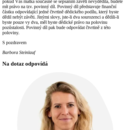
pokud Vás matka současně se sepsáním závěti nevydědila, budete
mít právo na tzv. povinný díl. Povinný díl představuje finanční
částku odpovídající jedné čtvrtině dědického podílu, který byste
dědil nebýt závěti. Jinými slovy, jste-li dva sourozenci a dědili-li
byste pouze vy dva, měl byste dědické právo na polovinu
pozůstalosti. Povinný díl pak bude odpovídat čtvrtině z této
poloviny.
S pozdravem
Barbora Steinlauf
Na dotaz odpovídá