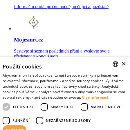
Informační portál pro nemocné, pečující a pozůstalé
Mojesmrt.cz
Sestavte si seznam posledních přání a vyslovte svoje
představy o konci života
×
Použití cookies
Abychom mohli zlepšovat kvalitu naší webové stránky a přinášet vám
CZECH
relevantní informace, používáme k analýze soubory cookies. Využíváme
technické cookies, abychom zajistili správný chod stránky. Analytické
Data o umírání
ENGLISH
cookies používáme k analýze návštěvnosti a díky marketingovým se vám
zobrazí reklamy, které vás nebudou otravovat.
Více informací
Nejnovější data o postojích veřejnosti a zdravotníků k umírání
TECHNICKÉ
ANALYTICKÉ
MARKETINGOVÉ
FUNKČNÍ
NEZAŘAZENÉ SOUBORY