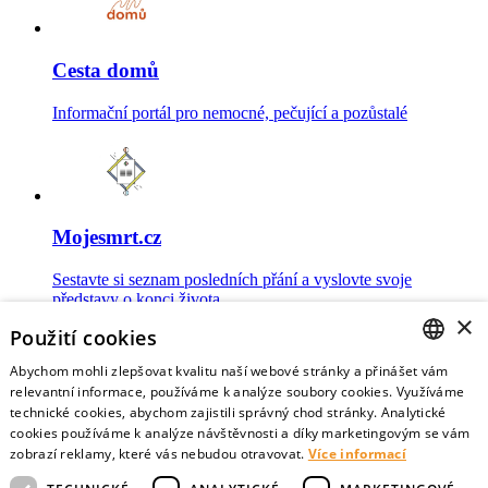
Cesta domů
Informační portál pro nemocné, pečující a pozůstalé
Mojesmrt.cz
Sestavte si seznam posledních přání a vyslovte svoje
představy o konci života
×
Použití cookies
Abychom mohli zlepšovat kvalitu naší webové stránky a přinášet vám
CZECH
relevantní informace, používáme k analýze soubory cookies. Využíváme
technické cookies, abychom zajistili správný chod stránky. Analytické
Data o umírání
ENGLISH
cookies používáme k analýze návštěvnosti a díky marketingovým se vám
zobrazí reklamy, které vás nebudou otravovat.
Více informací
Nejnovější data o postojích veřejnosti a zdravotníků k umírání