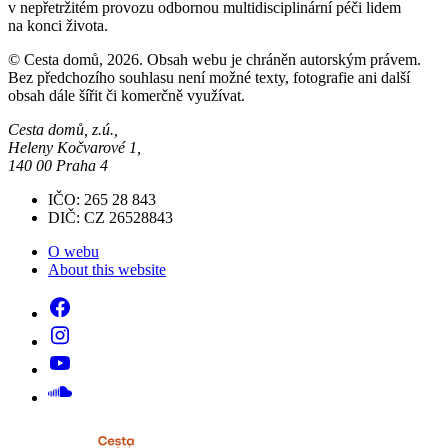
v nepřetržitém provozu odbornou multidisciplinární péči lidem
na konci života.
© Cesta domů, 2026. Obsah webu je chráněn autorským právem.
Bez předchozího souhlasu není možné texty, fotografie ani další
obsah dále šířit či komerčně využívat.
Cesta domů, z.ú.,
Heleny Kočvarové 1,
140 00 Praha 4
IČO: 265 28 843
DIČ: CZ 26528843
O webu
About this website