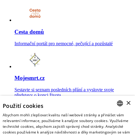
Cesta domů
Informační portál pro nemocné, pečující a pozůstalé
Mojesmrt.cz
Sestavte si seznam posledních přání a vyslovte svoje
představy o konci života
×
Použití cookies
Abychom mohli zlepšovat kvalitu naší webové stránky a přinášet vám
CZECH
relevantní informace, používáme k analýze soubory cookies. Využíváme
technické cookies, abychom zajistili správný chod stránky. Analytické
Data o umírání
ENGLISH
cookies používáme k analýze návštěvnosti a díky marketingovým se vám