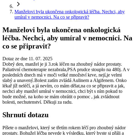
Manželovi byla ukončena onkologická léčba. Nechci, aby
umíral v nemocnici. Na co se připravit?
Manželovi byla ukončena onkologická
léčba. Nechci, aby umíral v nemocnici. Na
co se připravit?
Dotaz ze dne 11. 07. 2025
Dobrý den, manžel je ji 3.rok léčen na zhoubný nádor prostaty.
Paliativní chemoterapie nezabrala,PSA prudce stouplo na 480j. A v
posledních dnech má v moči velké množství krve, nejí,je velmi
slabý a unavený.Bolest zatím zvládá Aulinem a Algifenem. Onko
lékař jíž neléčí, a já nevím, co mám dělat,na co se připravit a jak,
nechci aby manžel umíral v nemocnici, chci být s ním pokud to
bude možné, na koho se mám obrátit o pomoc , jak zvládnout
bolesti, nechutenství. Děkuji za radu.
Shrnutí dotazu
Píšete o manželovi, který se třetím rokem léčí pro zhoubný nádor
prostaty. Bohužel léčba nevede k výsledku, který byste si přáli a