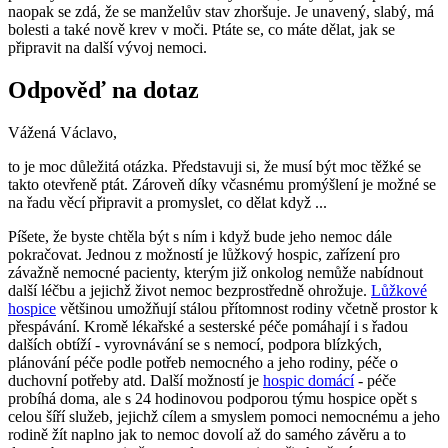
naopak se zdá, že se manželův stav zhoršuje. Je unavený, slabý, má
bolesti a také nově krev v moči. Ptáte se, co máte dělat, jak se
připravit na další vývoj nemoci.
Odpověď na dotaz
Vážená Václavo,
to je moc důležitá otázka. Představuji si, že musí být moc těžké se
takto otevřeně ptát. Zároveň díky včasnému promýšlení je možné se
na řadu věcí připravit a promyslet, co dělat když ...
Píšete, že byste chtěla být s ním i když bude jeho nemoc dále
pokračovat. Jednou z možností je lůžkový hospic, zařízení pro
závažně nemocné pacienty, kterým již onkolog nemůže nabídnout
další léčbu a jejichž život nemoc bezprostředně ohrožuje.
Lůžkové
hospice
většinou umožňují stálou přítomnost rodiny včetně prostor k
přespávání. Kromě lékařské a sesterské péče pomáhají i s řadou
dalších obtíží - vyrovnávání se s nemocí, podpora blízkých,
plánování péče podle potřeb nemocného a jeho rodiny, péče o
duchovní potřeby atd. Další možností je
hospic domácí
- péče
probíhá doma, ale s 24 hodinovou podporou týmu hospice opět s
celou šíří služeb, jejichž cílem a smyslem pomoci nemocnému a jeho
rodině žít naplno jak to nemoc dovolí až do samého závěru a to