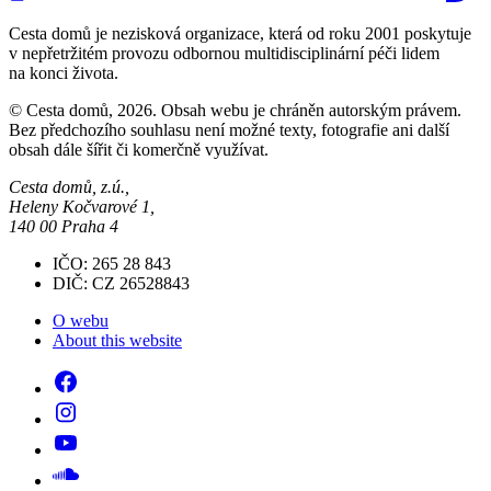
Cesta domů je nezisková organizace, která od roku 2001 poskytuje
v nepřetržitém provozu odbornou multidisciplinární péči lidem
na konci života.
© Cesta domů, 2026. Obsah webu je chráněn autorským právem.
Bez předchozího souhlasu není možné texty, fotografie ani další
obsah dále šířit či komerčně využívat.
Cesta domů, z.ú.,
Heleny Kočvarové 1,
140 00 Praha 4
IČO: 265 28 843
DIČ: CZ 26528843
O webu
About this website