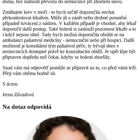
doma, bez nutnosti převozu do nemocnice při zhoršení stavu.
Zmiňujete krev v moči - to bych určitě doporučila nechat
překontrolovat lékařem. Může jít o zánět nebo drobné poranění
případně krvácení z nádoru. V každém případě je vhodné, aby lékař
doporučil další postup. Také bolesti si zaslouží pozornost lékaře a to
i když nejsou silné. Tady bych možná doporučila obrátit se na
ambulanci paliativní medicíny - nemocniční nebo při hospici. Další
možností je konsiliární tým paliativní péče, ty bývají dnes v
nemocnicích dostupné právě ke konzultacím obtíží. Je opět lépe být
připraven dopředu než čekat, kdyby se bolesti zhoršily.
Snad vám má odpověď pomůže se připravit na to, co před vámi leží.
Přeji vám oběma hodně sil.
S úctou
Irena Závadová
Na dotaz odpovídá