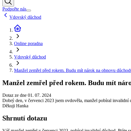
Podpořte nás
Vdovský důchod
Online poradna
Vdovský důchod
Manžel zemřel před rokem. Budu mít nárok na obnovu důchod
Manžel zemřel před rokem. Budu mít nár
Dotaz ze dne 01. 07. 2024
Dobrý den, v červenci 2023 jsem ovdověla, manžel pobíral invalidní 
Děkuji Hanka
Shrnutí dotazu
Váš manžel zemřel v červenci 2023, pobíral invalidní důchod. Ptáte s