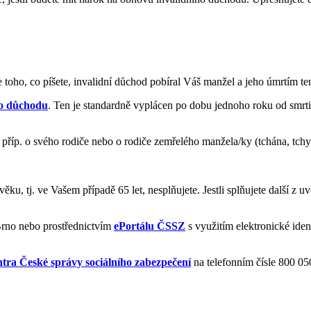
e toho, co píšete, invalidní důchod pobíral Váš manžel a jeho úmrtím te
o důchodu
. Ten je standardně vyplácen po dobu jednoho roku od smr
 příp. o svého rodiče nebo o rodiče zemřelého manžela/ky (tchána, tchyni)
ěku, tj. ve Vašem případě 65 let, nesplňujete. Jestli splňujete další 
rno nebo prostřednictvím
ePortálu ČSSZ
s využitím elektronické iden
entra České správy sociálního zabezpečení
na telefonním čísle 800 05