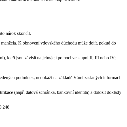
nto nárok skončil.
ti manžela. K obnovení vdovského důchodu může dojít, pokud do
, kteří jsou závislí na jeho/její pomoci ve stupni II, III nebo IV;
z uvedených podmínek, nedokáži na základě Vámi zaslaných informací
tifikace (např. datová schránka, bankovní identita) a doložit doklady
0 248.