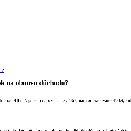
u?
ok na obnovu důchodu?
důchod,/III.st./, já jsem narozena 1.3.1967,mám odpracováno 39 let,b
e, jestli budete mít nárok na obnovu invalidního důchodu. Upřesňujete 