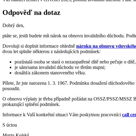
Odpověď na dotaz
Dobrý den,
ptáte se, jestli budete mít nárok na obnovu invalidního důchodu. Podl
Dovoluji si doplnit informace ohledně
nároku na obnovu vdovskéh
dvou let splníte některou z následujících podmínek:
pozůstalá osoba se stará o nezaopatřené dítě nebo pečuje o dítě,
je sám/sama invalidní důchodu ve třetím stupni;
dosáhl/a zákonem stanoveného věku.
Píšete, že jste narozena 1. 3. 1967. Podmínku dosažení důchodového v
posoudit.
O obnovu výplaty je třeba případně požádat na OSSZ/PSSZ/MSSZ B
prokazující splnění podmínek.
Informace k Vaší konkrétní situaci Vám poskytnou pracovníci
call c
S úctou
Marta Kolská