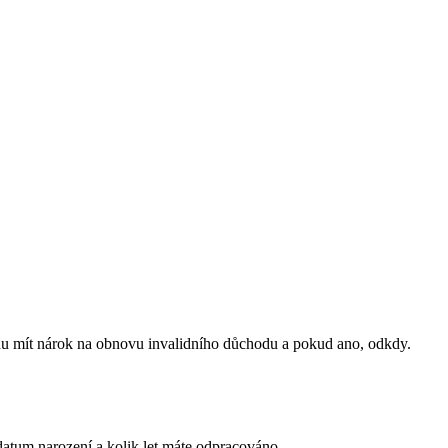
udu mít nárok na obnovu invalidního důchodu a pokud ano, odkdy.
datum narození a kolik let máte odpracováno.