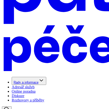
Rady a informace
Adresář služeb
Online poradna
Diskuze
Rozhovory a příběhy