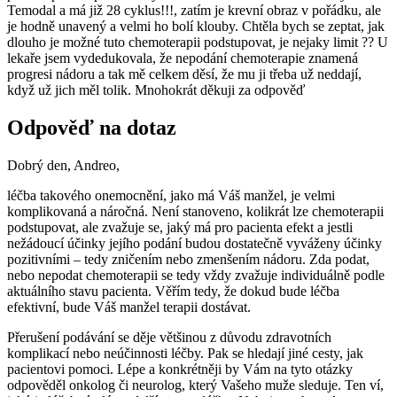
Temodal a má již 28 cyklus!!!, zatím je krevní obraz v pořádku, ale
je hodně unavený a velmi ho bolí klouby. Chtěla bych se zeptat, jak
dlouho je možné tuto chemoterapii podstupovat, je nejaky limit ?? U
lekaře jsem vydedukovala, že nepodání chemoterapie znamená
progresi nádoru a tak mě celkem děsí, že mu ji třeba už neddají,
když už jich měl tolik. Mnohokrát děkuji za odpověď
Odpověď na dotaz
Dobrý den, Andreo,
léčba takového onemocnění, jako má Váš manžel, je velmi
komplikovaná a náročná. Není stanoveno, kolikrát lze chemoterapii
podstupovat, ale zvažuje se, jaký má pro pacienta efekt a jestli
nežádoucí účinky jejího podání budou dostatečně vyváženy účinky
pozitivními – tedy zničením nebo zmenšením nádoru. Zda podat,
nebo nepodat chemoterapii se tedy vždy zvažuje individuálně podle
aktuálního stavu pacienta. Věřím tedy, že dokud bude léčba
efektivní, bude Váš manžel terapii dostávat.
Přerušení podávání se děje většinou z důvodu zdravotních
komplikací nebo neúčinnosti léčby. Pak se hledají jiné cesty, jak
pacientovi pomoci. Lépe a konkrétněji by Vám na tyto otázky
odpověděl onkolog či neurolog, který Vašeho muže sleduje. Ten ví,