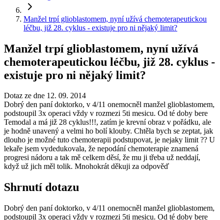
Manžel trpí glioblastomem, nyní užívá chemoterapeutickou
léčbu, již 28. cyklus - existuje pro ni nějaký limit?
Manžel trpí glioblastomem, nyní užívá
chemoterapeutickou léčbu, již 28. cyklus -
existuje pro ni nějaký limit?
Dotaz ze dne 12. 09. 2014
Dobrý den paní doktorko, v 4/11 onemocněl manžel glioblastomem,
podstoupil 3x operaci vždy v rozmezi 5ti mesicu. Od té doby bere
Temodal a má již 28 cyklus!!!, zatím je krevní obraz v pořádku, ale
je hodně unavený a velmi ho bolí klouby. Chtěla bych se zeptat, jak
dlouho je možné tuto chemoterapii podstupovat, je nejaky limit ?? U
lekaře jsem vydedukovala, že nepodání chemoterapie znamená
progresi nádoru a tak mě celkem děsí, že mu ji třeba už neddají,
když už jich měl tolik. Mnohokrát děkuji za odpověď
Shrnutí dotazu
Dobrý den paní doktorko, v 4/11 onemocněl manžel glioblastomem,
podstoupil 3x operaci vždy v rozmezi 5ti mesicu. Od té doby bere