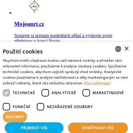
Mojesmrt.cz
Sestavte si seznam posledních přání a vyslovte svoje
představy o konci života
×
Použití cookies
Abychom mohli zlepšovat kvalitu naší webové stránky a přinášet vám
CZECH
relevantní informace, používáme k analýze soubory cookies. Využíváme
technické cookies, abychom zajistili správný chod stránky. Analytické
Data o umírání
ENGLISH
cookies používáme k analýze návštěvnosti a díky marketingovým se vám
zobrazí reklamy, které vás nebudou otravovat.
Více informací
Nejnovější data o postojích veřejnosti a zdravotníků k umírání
TECHNICKÉ
ANALYTICKÉ
MARKETINGOVÉ
FUNKČNÍ
NEZAŘAZENÉ SOUBORY
NASTAVIT
Virtuální vzpomínky
PŘIJMOUT VŠE
ODMÍTNOUT VŠE
Sdílejte vzpomínky na své blízké zemřelé