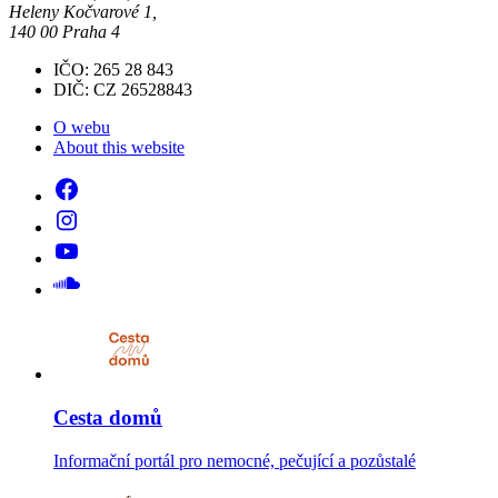
Heleny Kočvarové 1,
140 00 Praha 4
IČO: 265 28 843
DIČ: CZ 26528843
O webu
About this website
Cesta domů
Informační portál pro nemocné, pečující a pozůstalé