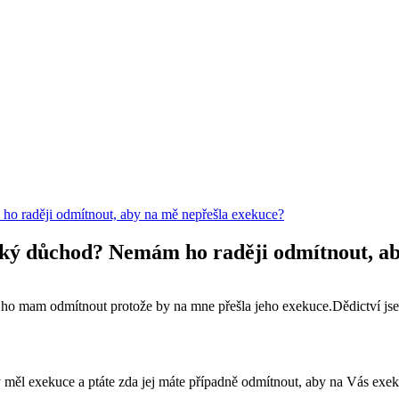
 raději odmítnout, aby na mě nepřešla exekuce?
ký důchod? Nemám ho raději odmítnout, ab
 mam odmítnout protože by na mne přešla jeho exekuce.Dědictví jse
měl exekuce a ptáte zda jej máte případně odmítnout, aby na Vás exekuc