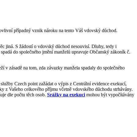
ovlivní případný vznik nároku na tento Váš vdovský důchod.
ěc jiná. S žádostí o vdovský důchod nesouvisí. Dluhy, tedy i
Co spadá do společného jmění manželů upravuje Občanský zákoník č.
leží v zásadě na tom, zda závazky manžela spadaly do společného
i služby Czech point zažádat o výpis z Centrální evidence exekucí,
rážky z Vašeho celkového příjmu včetně vdovského důchodu strhávány.
šuje dle počtu těch osob.
Srážky na exekuci
mohou být vypočítávány