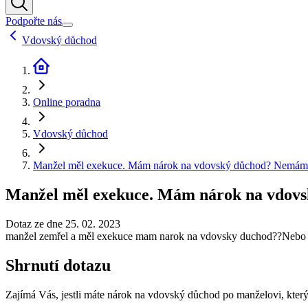
Podpořte nás
Vdovský důchod
Online poradna
Vdovský důchod
Manžel měl exekuce. Mám nárok na vdovský důchod? Nemám ho
Manžel měl exekuce. Mám nárok na vdovs
Dotaz ze dne 25. 02. 2023
manžel zemřel a měl exekuce mam narok na vdovsky duchod??Nebo ho
Shrnutí dotazu
Zajímá Vás, jestli máte nárok na vdovský důchod po manželovi, který 