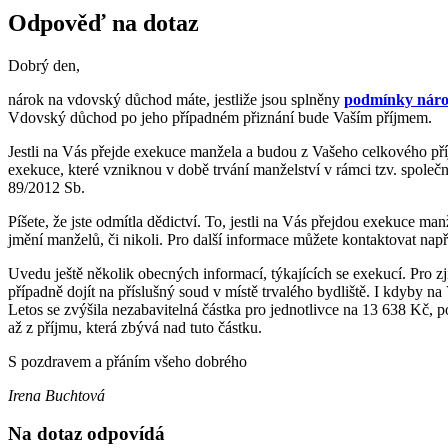
Odpověď na dotaz
Dobrý den,
nárok na vdovský důchod máte, jestliže jsou splněny
podmínky náro
Vdovský důchod po jeho případném přiznání bude Vaším příjmem.
Jestli na Vás přejde exekuce manžela a budou z Vašeho celkového příj
exekuce, které vzniknou v době trvání manželství v rámci tzv. spol
89/2012 Sb.
Píšete, že jste odmítla dědictví. To, jestli na Vás přejdou exekuce
jmění manželů, či nikoli. Pro další informace můžete kontaktovat nap
Uvedu ještě několik obecných informací, týkajících se exekucí. Pro zj
případně dojít na příslušný soud v místě trvalého bydliště. I kdyby
Letos se zvýšila nezabavitelná částka pro jednotlivce na 13 638 Kč, p
až z příjmu, která zbývá nad tuto částku.
S pozdravem a přáním všeho dobrého
Irena Buchtová
Na dotaz odpovídá