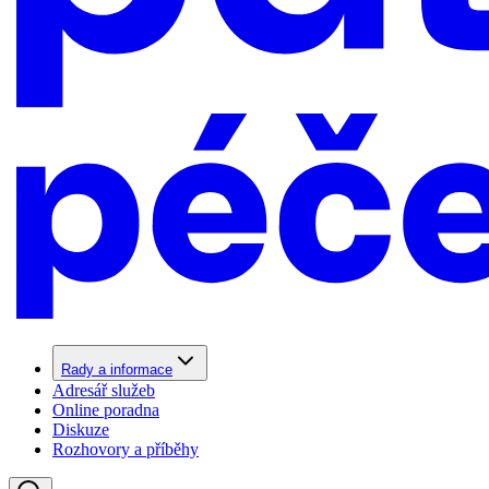
Rady a informace
Adresář služeb
Online poradna
Diskuze
Rozhovory a příběhy