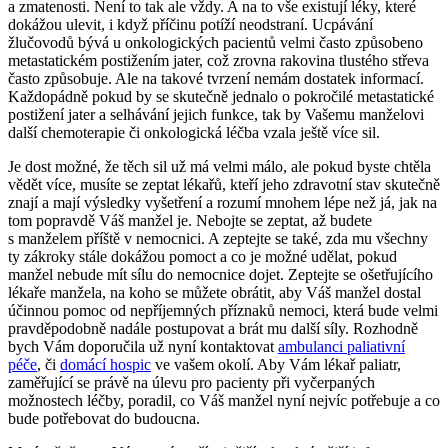
a zmatenosti. Není to tak ale vždy. A na to vše existují léky, které
dokážou ulevit, i když příčinu potíží neodstraní. Ucpávání
žlučovodů bývá u onkologických pacientů velmi často způsobeno
metastatickém postižením jater, což zrovna rakovina tlustého střeva
často způsobuje. Ale na takové tvrzení nemám dostatek informací.
Každopádně pokud by se skutečně jednalo o pokročilé metastatické
postižení jater a selhávání jejich funkce, tak by Vašemu manželovi
další chemoterapie či onkologická léčba vzala ještě více sil.
Je dost možné, že těch sil už má velmi málo, ale pokud byste chtěla
vědět více, musíte se zeptat lékařů, kteří jeho zdravotní stav skutečně
znají a mají výsledky vyšetření a rozumí mnohem lépe než já, jak na
tom popravdě Váš manžel je. Nebojte se zeptat, až budete
s manželem příště v nemocnici. A zeptejte se také, zda mu všechny
ty zákroky stále dokážou pomoct a co je možné udělat, pokud
manžel nebude mít sílu do nemocnice dojet. Zeptejte se ošetřujícího
lékaře manžela, na koho se můžete obrátit, aby Váš manžel dostal
účinnou pomoc od nepříjemných příznaků nemoci, která bude velmi
pravděpodobně nadále postupovat a brát mu další síly. Rozhodně
bych Vám doporučila už nyní kontaktovat
ambulanci paliativní
péče
, či
domácí hospic
ve vašem okolí. Aby Vám lékař paliatr,
zaměřující se právě na úlevu pro pacienty při vyčerpaných
možnostech léčby, poradil, co Váš manžel nyní nejvíc potřebuje a co
bude potřebovat do budoucna.