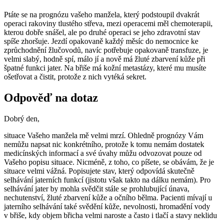
Ptáte se na prognózu vašeho manžela, který podstoupil dvakrát
operaci rakoviny tlustého střeva, mezi operacemi měl chemoterapii,
kterou dobře snášel, ale po druhé operaci se jeho zdravotní stav
spíše zhoršuje. Jezdí opakovaně každý měsíc do nemocnice ke
zprůchodnění žlučovodů, navíc potřebuje opakovaně transfuze, je
velmi slabý, hodně spí, málo jí a nově má žluté zbarvení kůže při
špatné funkci jater. Na břiše má kožní metastázy, které mu musíte
ošetřovat a čistit, protože z nich vytéká sekret.
Odpověď na dotaz
Dobrý den,
situace Vašeho manžela mě velmi mrzí. Ohledně prognózy Vám
nemůžu napsat nic konkrétního, protože k tomu nemám dostatek
medicínských informací a své úvahy můžu odvozovat pouze od
Vašeho popisu situace. Nicméně, z toho, co píšete, se obávám, že je
situace velmi vážná. Popisujete stav, který odpovídá skutečně
selhávání jaterních funkcí (jistotu však takto na dálku nemám). Pro
selhávání jater by mohla svědčit stále se prohlubující únava,
nechutenství, žluté zbarvení kůže a očního bělma. Pacienti mívají u
jaterního selhávání také svědění kůže, nevolnosti, hromadění vody
v břiše, kdy objem břicha velmi naroste a často i tlačí a stavy neklidu