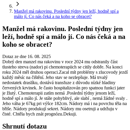
Manžel má rakovinu. Poslední týdny jen leží, hodně spí a
málo jí. Co nás čeká a na koho se obracet?
Manžel má rakovinu. Poslední týdny jen
leží, hodně spí a málo jí. Co nás čeká a na
koho se obracet?
Dotaz ze dne 16. 08. 2025
Dobrý den manzel ma rakovinu v roce 2024 mu odstranily část
tlusteho streva (nador) pi chemoterapiich se citily dobře. Na konci
roku 2024 měl druhou operaci.Zacal mít problémy s zlucovody jezdí
každý měsíc na čištění. Jeho stav se nezlepšuje. Má trvalý
nedostatek draslíku, dostává transfuze z důvodu nízké hladiny
červených krvinek. Je často hospitalizován pro spatnou funkci jater
je žlutý. Chemoterapii zatím nemá .Poslední týdny jenom leží,
hodně spí a málo jí. Je stále pohyblivý, ale slabí , nemá žádné svaly .
Jeho váha je 67kg pri výšce 182cm. Nádory má i na povrchu těla na
břiše. Nádory produkují sekret. Nádory mu osetruji a udržuju v
čisté. Chtěla bych znát prognózu.Dekuji.
Shrnutí dotazu