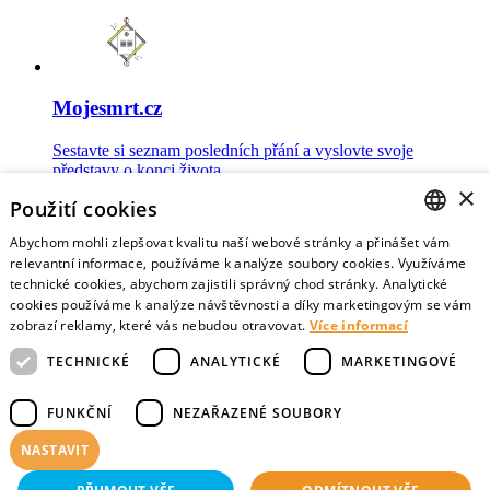
Mojesmrt.cz
Sestavte si seznam posledních přání a vyslovte svoje
představy o konci života
×
Použití cookies
Abychom mohli zlepšovat kvalitu naší webové stránky a přinášet vám
CZECH
relevantní informace, používáme k analýze soubory cookies. Využíváme
technické cookies, abychom zajistili správný chod stránky. Analytické
Data o umírání
ENGLISH
cookies používáme k analýze návštěvnosti a díky marketingovým se vám
zobrazí reklamy, které vás nebudou otravovat.
Více informací
Nejnovější data o postojích veřejnosti a zdravotníků k umírání
TECHNICKÉ
ANALYTICKÉ
MARKETINGOVÉ
FUNKČNÍ
NEZAŘAZENÉ SOUBORY
NASTAVIT
Virtuální vzpomínky