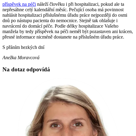
příspěvek na péči
náleží člověku i při hospitalizaci, pokud ale ta
nepřesáhne celý kalendářní měsíc. Pečující osoba má povinnost
nahlásit hospitalizaci příslušnému úřadu práce nejpozději do osmi
dnů po nástupu pacienta do nemocnice. Stejně tak ohlašuje i
navrácení do domácí péče. Podle délky hospitalizace Vašeho
manžela by tedy příspěvek na péči neměl být pozastaven ani krácen,
přesné informace nicméně dostanete na příslušném úřadu práce.
S přáním hezkých dní
Anežka Moravcová
Na dotaz odpovídá