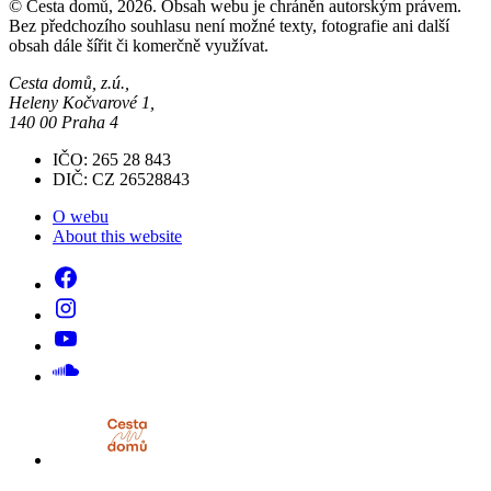
© Cesta domů, 2026. Obsah webu je chráněn autorským právem.
Bez předchozího souhlasu není možné texty, fotografie ani další
obsah dále šířit či komerčně využívat.
Cesta domů, z.ú.,
Heleny Kočvarové 1,
140 00 Praha 4
IČO: 265 28 843
DIČ: CZ 26528843
O webu
About this website