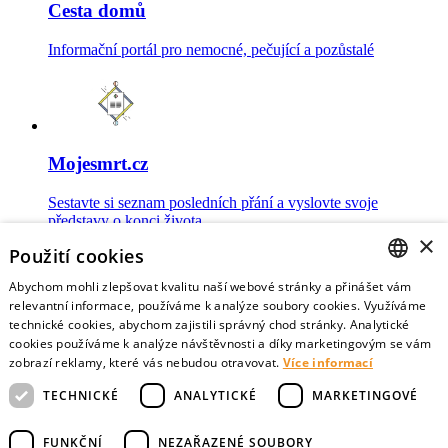
Cesta domů
Informační portál pro nemocné, pečující a pozůstalé
Mojesmrt.cz
Sestavte si seznam posledních přání a vyslovte svoje
představy o konci života
×
Použití cookies
Abychom mohli zlepšovat kvalitu naší webové stránky a přinášet vám
CZECH
relevantní informace, používáme k analýze soubory cookies. Využíváme
technické cookies, abychom zajistili správný chod stránky. Analytické
Data o umírání
ENGLISH
cookies používáme k analýze návštěvnosti a díky marketingovým se vám
zobrazí reklamy, které vás nebudou otravovat.
Více informací
Nejnovější data o postojích veřejnosti a zdravotníků k umírání
TECHNICKÉ
ANALYTICKÉ
MARKETINGOVÉ
FUNKČNÍ
NEZAŘAZENÉ SOUBORY