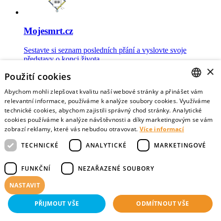
Mojesmrt.cz
Sestavte si seznam posledních přání a vyslovte svoje
představy o konci života
×
Použití cookies
Abychom mohli zlepšovat kvalitu naší webové stránky a přinášet vám
CZECH
relevantní informace, používáme k analýze soubory cookies. Využíváme
technické cookies, abychom zajistili správný chod stránky. Analytické
Data o umírání
ENGLISH
cookies používáme k analýze návštěvnosti a díky marketingovým se vám
zobrazí reklamy, které vás nebudou otravovat.
Více informací
Nejnovější data o postojích veřejnosti a zdravotníků k umírání
TECHNICKÉ
ANALYTICKÉ
MARKETINGOVÉ
FUNKČNÍ
NEZAŘAZENÉ SOUBORY
NASTAVIT
Virtuální vzpomínky
PŘIJMOUT VŠE
ODMÍTNOUT VŠE
Sdílejte vzpomínky na své blízké zemřelé