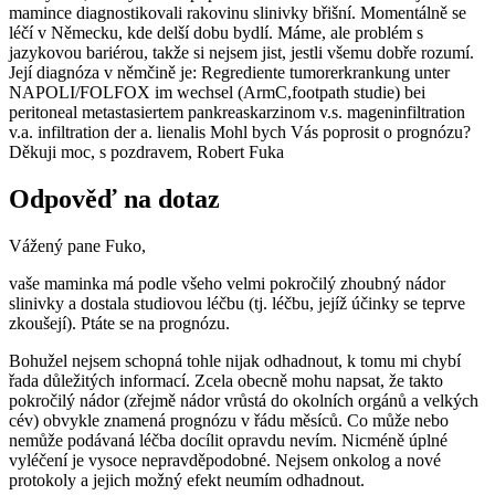
mamince diagnostikovali rakovinu slinivky břišní. Momentálně se
léčí v Německu, kde delší dobu bydlí. Máme, ale problém s
jazykovou bariérou, takže si nejsem jist, jestli všemu dobře rozumí.
Její diagnóza v němčině je: Regrediente tumorerkrankung unter
NAPOLI/FOLFOX im wechsel (ArmC,footpath studie) bei
peritoneal metastasiertem pankreaskarzinom v.s. mageninfiltration
v.a. infiltration der a. lienalis Mohl bych Vás poprosit o prognózu?
Děkuji moc, s pozdravem, Robert Fuka
Odpověď na dotaz
Vážený pane Fuko,
vaše maminka má podle všeho velmi pokročilý zhoubný nádor
slinivky a dostala studiovou léčbu (tj. léčbu, jejíž účinky se teprve
zkoušejí). Ptáte se na prognózu.
Bohužel nejsem schopná tohle nijak odhadnout, k tomu mi chybí
řada důležitých informací. Zcela obecně mohu napsat, že takto
pokročilý nádor (zřejmě nádor vrůstá do okolních orgánů a velkých
cév) obvykle znamená prognózu v řádu měsíců. Co může nebo
nemůže podávaná léčba docílit opravdu nevím. Nicméně úplné
vyléčení je vysoce nepravděpodobné. Nejsem onkolog a nové
protokoly a jejich možný efekt neumím odhadnout.