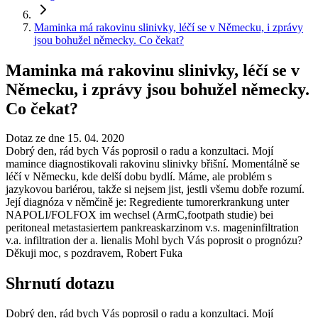
Maminka má rakovinu slinivky, léčí se v Německu, i zprávy
jsou bohužel německy. Co čekat?
Maminka má rakovinu slinivky, léčí se v
Německu, i zprávy jsou bohužel německy.
Co čekat?
Dotaz ze dne 15. 04. 2020
Dobrý den, rád bych Vás poprosil o radu a konzultaci. Mojí
mamince diagnostikovali rakovinu slinivky břišní. Momentálně se
léčí v Německu, kde delší dobu bydlí. Máme, ale problém s
jazykovou bariérou, takže si nejsem jist, jestli všemu dobře rozumí.
Její diagnóza v němčině je: Regrediente tumorerkrankung unter
NAPOLI/FOLFOX im wechsel (ArmC,footpath studie) bei
peritoneal metastasiertem pankreaskarzinom v.s. mageninfiltration
v.a. infiltration der a. lienalis Mohl bych Vás poprosit o prognózu?
Děkuji moc, s pozdravem, Robert Fuka
Shrnutí dotazu
Dobrý den, rád bych Vás poprosil o radu a konzultaci. Mojí