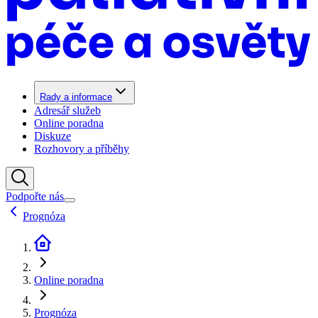
Rady a informace
Adresář služeb
Online poradna
Diskuze
Rozhovory a příběhy
Podpořte nás
Prognóza
Online poradna
Prognóza