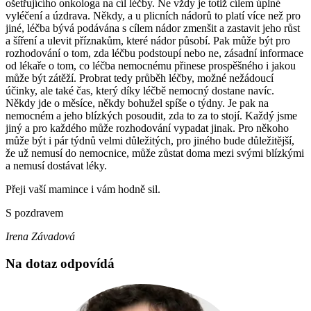
ošetřujícího onkologa na cíl léčby. Ne vždy je totiž cílem úplné
vyléčení a úzdrava. Někdy, a u plicních nádorů to platí více než pro
jiné, léčba bývá podávána s cílem nádor zmenšit a zastavit jeho růst
a šíření a ulevit příznakům, které nádor působí. Pak může být pro
rozhodování o tom, zda léčbu podstoupí nebo ne, zásadní informace
od lékaře o tom, co léčba nemocnému přinese prospěšného i jakou
může být zátěží. Probrat tedy průběh léčby, možné nežádoucí
účinky, ale také čas, který díky léčbě nemocný dostane navíc.
Někdy jde o měsíce, někdy bohužel spíše o týdny. Je pak na
nemocném a jeho blízkých posoudit, zda to za to stojí. Každý jsme
jiný a pro každého může rozhodování vypadat jinak. Pro někoho
může být i pár týdnů velmi důležitých, pro jiného bude důležitější,
že už nemusí do nemocnice, může zůstat doma mezi svými blízkými
a nemusí dostávat léky.
Přeji vaší mamince i vám hodně sil.
S pozdravem
Irena Závadová
Na dotaz odpovídá