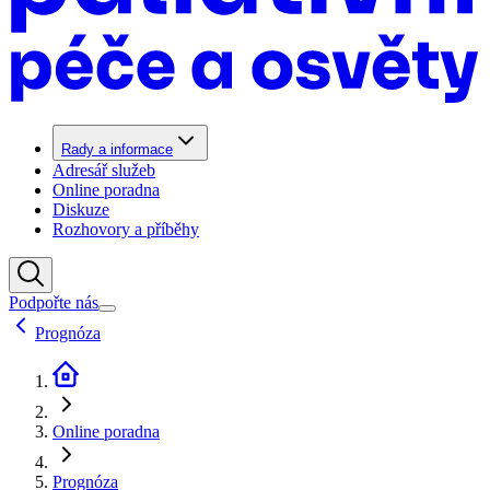
Rady a informace
Adresář služeb
Online poradna
Diskuze
Rozhovory a příběhy
Podpořte nás
Prognóza
Online poradna
Prognóza