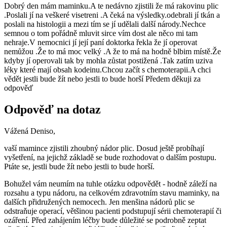
Dobrý den mám maminku.A te nedávno zjistili že má rakovinu plic
.Poslali jí na veškeré visetreni .A čeká na výsledky.odebrali jí tkán a
poslali na histologii a mezi tím se jí udělali další národy.Nechce
semnou o tom pořádně mluvit sirce vím dost ale něco mi tam
nehraje.V nemocnici jí její paní doktorka řekla že jí operovat
nemůžou .Že to má moc velký .A že to má na hodně blbim místě.Že
kdyby jí operovali tak by mohla zůstat postižená .Tak zatím uziva
léky které mají obsah kodeinu.Chcou začít s chemoterapii.A chci
vědět jestli bude žít nebo jestli to bude horší Předem děkuji za
odpověď
Odpověď na dotaz
Vážená Deniso,
vaší mamince zjistili zhoubný nádor plic. Dosud ještě probíhají
vyšetření, na jejichž základě se bude rozhodovat o dalším postupu.
Ptáte se, jestli bude žít nebo jestli to bude horší.
Bohužel vám neumím na tuhle otázku odpovědět - hodně záleží na
rozsahu a typu nádoru, na celkovém zdravotním stavu maminky, na
dalších přidružených nemocech. Jen menšina nádorů plic se
odstraňuje operací, většinou pacienti podstupují sérii chemoterapií či
ozáření. Před zahájením léčby bude důležité se podrobně zeptat