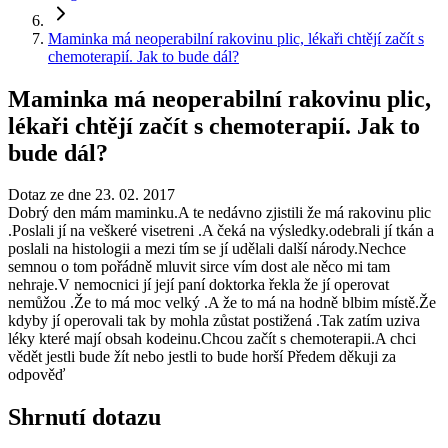
Maminka má neoperabilní rakovinu plic, lékaři chtějí začít s
chemoterapií. Jak to bude dál?
Maminka má neoperabilní rakovinu plic,
lékaři chtějí začít s chemoterapií. Jak to
bude dál?
Dotaz ze dne 23. 02. 2017
Dobrý den mám maminku.A te nedávno zjistili že má rakovinu plic
.Poslali jí na veškeré visetreni .A čeká na výsledky.odebrali jí tkán a
poslali na histologii a mezi tím se jí udělali další národy.Nechce
semnou o tom pořádně mluvit sirce vím dost ale něco mi tam
nehraje.V nemocnici jí její paní doktorka řekla že jí operovat
nemůžou .Že to má moc velký .A že to má na hodně blbim místě.Že
kdyby jí operovali tak by mohla zůstat postižená .Tak zatím uziva
léky které mají obsah kodeinu.Chcou začít s chemoterapii.A chci
vědět jestli bude žít nebo jestli to bude horší Předem děkuji za
odpověď
Shrnutí dotazu