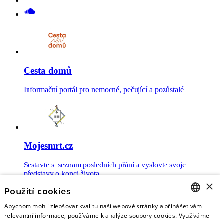
Cesta domů
Informační portál pro nemocné, pečující a pozůstalé
Mojesmrt.cz
Sestavte si seznam posledních přání a vyslovte svoje
představy o konci života
×
Použití cookies
Abychom mohli zlepšovat kvalitu naší webové stránky a přinášet vám
CZECH
relevantní informace, používáme k analýze soubory cookies. Využíváme