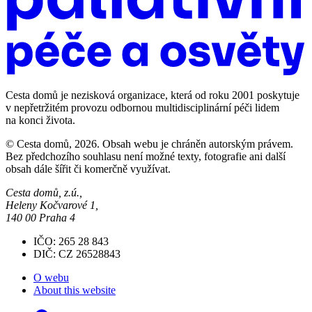
Cesta domů je nezisková organizace, která od roku 2001 poskytuje
v nepřetržitém provozu odbornou multidisciplinární péči lidem
na konci života.
© Cesta domů, 2026. Obsah webu je chráněn autorským právem.
Bez předchozího souhlasu není možné texty, fotografie ani další
obsah dále šířit či komerčně využívat.
Cesta domů, z.ú.,
Heleny Kočvarové 1,
140 00 Praha 4
IČO: 265 28 843
DIČ: CZ 26528843
O webu
About this website