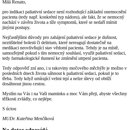
Milá Renato,
pro indikaci paliativní sedace není rozhodující základní onemocnění
pacienta (tedy např. konkrétní typ nádoru), ale fakt, že se nemocný
nachází v závěru života a tíže symptomů, které se nedaří mírnit
jinými postupy.
Nejčastějšími důvody pro zahájení paliativní sedace je dušnost,
neztišitelné bolesti či delirium, které nereagují dostatečně na
medikaci neovlivňující stav vědomí pacienta. Tehdy je na místě,
samozřejmě pokud s tím nemocný souhlasí, využít paliativní sedaci,
tedy farmakologické tlumení ke zmírnění utrpení pacienta.
Tedy odpověď zní ano, i u rakoviny močového měchýře je možno v
posledních dnech života sáhnout k paliativní sedaci, pokud je to
třeba. Tedy když umírající velmi trpí a nelze úlevy od obtíží
dosáhnout jinou cestou.
Myslím na Vás i na Vaši maminku a moc Vám přeji, abyste všechny
těžkosti zvládly, co nejlépe.
S úctou
MUDr. Kateřina Menčíková
Na dotaz odpovídá