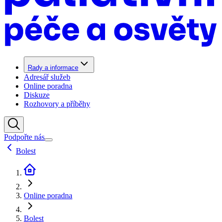
Rady a informace
Adresář služeb
Online poradna
Diskuze
Rozhovory a příběhy
Podpořte nás
Bolest
Online poradna
Bolest