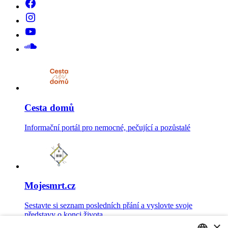
Cesta domů
Informační portál pro nemocné, pečující a pozůstalé
Mojesmrt.cz
Sestavte si seznam posledních přání a vyslovte svoje
představy o konci života
×