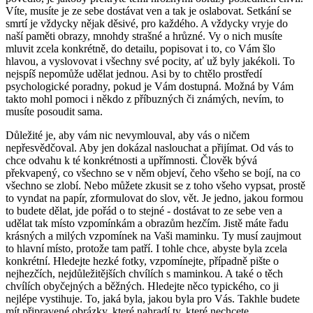
Víte, musíte je ze sebe dostávat ven a tak je oslabovat. Setkání se
smrtí je vždycky nějak děsivé, pro každého. A vždycky vryje do
naší paměti obrazy, mnohdy strašné a hrůzné. Vy o nich musíte
mluvit zcela konkrétně, do detailu, popisovat i to, co Vám šlo
hlavou, a vyslovovat i všechny své pocity, ať už byly jakékoli. To
nejspíš nepomůže udělat jednou. Asi by to chtělo prostředí
psychologické poradny, pokud je Vám dostupná. Možná by Vám
takto mohl pomoci i někdo z příbuzných či známých, nevím, to
musíte posoudit sama.
Důležité je, aby vám nic nevymlouval, aby vás o ničem
nepřesvědčoval. Aby jen dokázal naslouchat a přijímat. Od vás to
chce odvahu k té konkrétnosti a upřímnosti. Člověk bývá
překvapený, co všechno se v něm objeví, čeho všeho se bojí, na co
všechno se zlobí. Nebo můžete zkusit se z toho všeho vypsat, prostě
to vyndat na papír, zformulovat do slov, vět. Je jedno, jakou formou
to budete dělat, jde pořád o to stejné - dostávat to ze sebe ven a
udělat tak místo vzpomínkám a obrazům hezčím. Jistě máte řadu
krásných a milých vzpomínek na Vaši maminku. Ty musí zaujmout
to hlavní místo, protože tam patří. I tohle chce, abyste byla zcela
konkrétní. Hledejte hezké fotky, vzpomínejte, případně pište o
nejhezčích, nejdůležitějších chvílích s maminkou. A také o těch
chvílích obyčejných a běžných. Hledejte něco typického, co ji
nejlépe vystihuje. To, jaká byla, jakou byla pro Vás. Takhle budete
mít připravené obrázky, které nahradí ty, které nechcete.