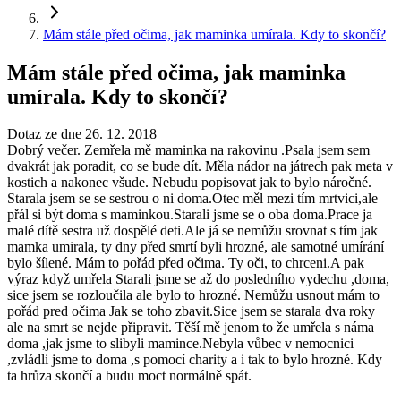
Mám stále před očima, jak maminka umírala. Kdy to skončí?
Mám stále před očima, jak maminka
umírala. Kdy to skončí?
Dotaz ze dne 26. 12. 2018
Dobrý večer. Zemřela mě maminka na rakovinu .Psala jsem sem
dvakrát jak poradit, co se bude dít. Měla nádor na játrech pak meta v
kostich a nakonec všude. Nebudu popisovat jak to bylo náročné.
Starala jsem se se sestrou o ni doma.Otec měl mezi tím mrtvici,ale
přál si být doma s maminkou.Starali jsme se o oba doma.Prace ja
malé dítě sestra už dospělé deti.Ale já se nemůžu srovnat s tím jak
mamka umirala, ty dny před smrtí byli hrozné, ale samotné umírání
bylo šílené. Mám to pořád před očima. Ty oči, to chrceni.A pak
výraz když umřela Starali jsme se až do posledního vydechu ,doma,
sice jsem se rozloučila ale bylo to hrozné. Nemůžu usnout mám to
pořád pred očima Jak se toho zbavit.Sice jsem se starala dva roky
ale na smrt se nejde připravit. Těší mě jenom to že umřela s náma
doma ,jak jsme to slibyli mamince.Nebyla vůbec v nemocnici
,zvládli jsme to doma ,s pomocí charity a i tak to bylo hrozné. Kdy
ta hrůza skončí a budu moct normálně spát.