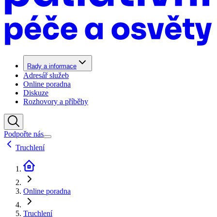
Rady a informace
Adresář služeb
Online poradna
Diskuze
Rozhovory a příběhy
Podpořte nás
Truchlení
Online poradna
Truchlení