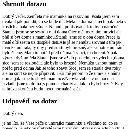
Shrnutí dotazu
Dobrý večer. Zemřela mě maminka na rakovinu .Psala jsem sem
dvakrát jak poradit, co se bude dít. Měla nádor na játrech pak meta v
kostich a nakonec všude. Nebudu popisovat jak to bylo náročné.
Starala jsem se se sestrou o ni doma.Otec měl mezi tím mrtvici,ale
přál si být doma s maminkou.Starali jsme se o oba doma.Prace ja
malé dítě sestra už dospělé deti.Ale já se nemůžu srovnat s tím jak
mamka umirala, ty dny před smrtí byli hrozné, ale samotné umírání
bylo šílené. Mám to pořád před očima. Ty oči, to chrceni.A pak
výraz když umřela Starali jsme se až do posledního vydechu ,doma,
sice jsem se rozloučila ale bylo to hrozné. Nemůžu usnout mám to
pořád pred očima Jak se toho zbavit.Sice jsem se starala dva roky
ale na smrt se nejde připravit. Těší mě jenom to že umřela s náma
doma ,jak jsme to slibyli mamince.Nebyla vůbec v nemocnici
,zvládli jsme to doma ,s pomocí charity a i tak to bylo hrozné. Kdy
ta hrůza skončí a budu moct normálně spát.
Odpověď na dotaz
Dobrý den,
je mi líto, že Vaše péče o umírající maminku a všechno to, co se
povedlo, je jakoby překryté těmi hroznými obrazy posledních chvil.