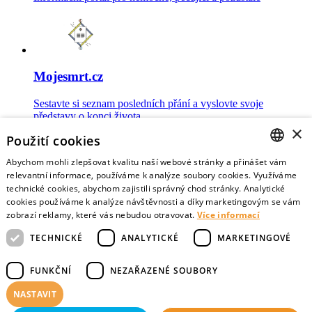
Mojesmrt.cz
Sestavte si seznam posledních přání a vyslovte svoje
představy o konci života
×
Použití cookies
Abychom mohli zlepšovat kvalitu naší webové stránky a přinášet vám
CZECH
relevantní informace, používáme k analýze soubory cookies. Využíváme
technické cookies, abychom zajistili správný chod stránky. Analytické
Data o umírání
ENGLISH
cookies používáme k analýze návštěvnosti a díky marketingovým se vám
zobrazí reklamy, které vás nebudou otravovat.
Více informací
Nejnovější data o postojích veřejnosti a zdravotníků k umírání
TECHNICKÉ
ANALYTICKÉ
MARKETINGOVÉ
FUNKČNÍ
NEZAŘAZENÉ SOUBORY
NASTAVIT
Virtuální vzpomínky