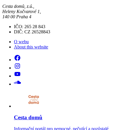
Cesta domů, z.ú.,
Heleny Kočvarové 1,
140 00 Praha 4
IČO: 265 28 843
DIČ: CZ 26528843
O webu
About this website
Cesta domů
Informační portál pro nemocné, pečující a pozůstalé