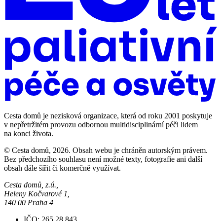
Cesta domů je nezisková organizace, která od roku 2001 poskytuje
v nepřetržitém provozu odbornou multidisciplinární péči lidem
na konci života.
© Cesta domů, 2026. Obsah webu je chráněn autorským právem.
Bez předchozího souhlasu není možné texty, fotografie ani další
obsah dále šířit či komerčně využívat.
Cesta domů, z.ú.,
Heleny Kočvarové 1,
140 00 Praha 4
IČO: 265 28 843