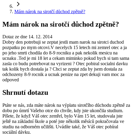
Mám nárok na sirotčí důchod zpětně?
Mám nárok na sirotčí důchod zpětně?
Dotaz ze dne 14. 12. 2014
Dobry den potrebuji se zeptat jestli mam narok na sirotci duchod
pozpatku po mym otcovi.V necelych 15 letech mi zemrel otec a ja
po jeho smrti chodila do 8-9 rocniku a pak nekolik mesicu na
ucnaku .Ted je mi 18 let a cekam miminko pokud bych si tam sama
zasla co budu potrebovat na vyrizeni ? Otec pobiral socialni davku
tak kolik bych dostala ja ? Chci se zeptat zda by jsem dostala za
odchozeny 8-9 rocnik a ucnak penize na zpet dekuji vam moc za
odpoved
Shrnutí dotazu
Ptáte se nás, zda máte nárok na výplatu sirotčího důchodu zpětně za
dobu po úmrtí Vašeho otce do chvíle, kdy jste ukončila studium.
Píšete, že když Váš otec zemřel, bylo Vám 15 let, studovala jste
ještě na základní škole a poté jste několik měsíců pokračovala ve
studiu na odborném učilišti. Uvádíte také, že Váš otec pobíral
sociální dávku.