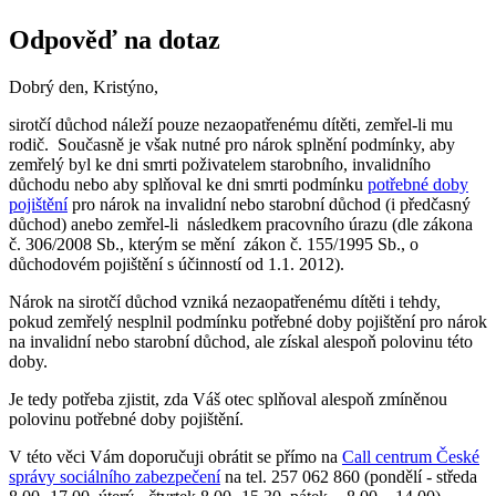
Odpověď na dotaz
Dobrý den, Kristýno,
sirotčí důchod náleží pouze nezaopatřenému dítěti, zemřel-li mu
rodič. Současně je však nutné pro nárok splnění podmínky, aby
zemřelý byl ke dni smrti poživatelem starobního, invalidního
důchodu nebo aby splňoval ke dni smrti podmínku
potřebné doby
pojištění
pro nárok na invalidní nebo starobní důchod (i předčasný
důchod) anebo zemřel-li následkem pracovního úrazu (dle zákona
č. 306/2008 Sb., kterým se mění zákon č. 155/1995 Sb., o
důchodovém pojištění s účinností od 1.1. 2012).
Nárok na sirotčí důchod vzniká nezaopatřenému dítěti i tehdy,
pokud zemřelý nesplnil podmínku potřebné doby pojištění pro nárok
na invalidní nebo starobní důchod, ale získal alespoň polovinu této
doby.
Je tedy potřeba zjistit, zda Váš otec splňoval alespoň zmíněnou
polovinu potřebné doby pojištění.
V této věci Vám doporučuji obrátit se přímo na
Call centrum České
správy sociálního zabezpečení
na tel. 257 062 860 (pondělí - středa