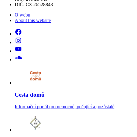
DIČ: CZ 26528843
O webu
About this website
Cesta domů
Informační portál pro nemocné, pečující a pozůstalé