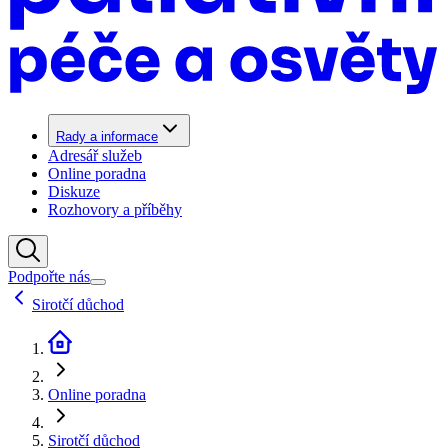
Rady a informace
Adresář služeb
Online poradna
Diskuze
Rozhovory a příběhy
Podpořte nás
Sirotčí důchod
Online poradna
Sirotčí důchod