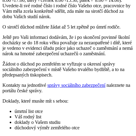
8.00 -17.00, úterý - čtvrtek 8.00 -15.30, pátek - 8.00 – 14.00).
Uvedete-li své rodné číslo i rodné číslo Vašeho otce, pracovnice by
Vám měla zcela konkrétně sdělit, zda máte na sirotčí důchod za
dobu Vašich studií nárok.
O sirotčí důchod můžete žádat až 5 let zpětně po úmrtí rodiče.
Ještě pro Vaši informaci dodávám, že i po skončení povinné školní
docházky se do 18 roku věku považuje za nezaopatřené i dítě, které
je vedeno v evidenci úřadu práce jako uchazeč o zaměstnání a nemá
nárok na hmotné zabezpečení uchazečů o zaměstnání.
Žádost o důchod po zemřelém se vyřizuje u okresní správy
sociálního zabezpečení v místě Vašeho trvalého bydliště, a to na
předepsaných tiskopisech.
Kontakty na jednotlivé
správy sociálního zabezpečení
naleznete na
portálu české správy.
Doklady, které musíte mít s sebou:
úmrtní list otce
Váš rodný list
doklady o Vašem studiu
důchodový výměr zemřelého otce