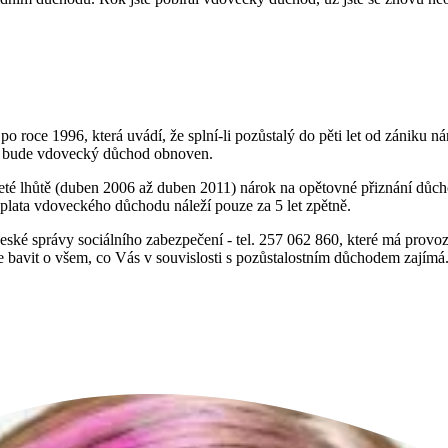
o roce 1996, která uvádí, že splní-li pozůstalý do pěti let od zániku n
mu bude vdovecký důchod obnoven.
eté lhůtě (duben 2006 až duben 2011) nárok na opětovné přiznání důcho
ýplata vdoveckého důchodu náleží pouze za 5 let zpětně.
ké správy sociálního zabezpečení - tel. 257 062 860, které má provozní 
se bavit o všem, co Vás v souvislosti s pozůstalostním důchodem zajímá