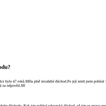
odu?
ce bylo 47 roků.Měla plně invalidní důchod.Po její smrti jsem pobíra
 za odpověd.Jiří
lidním důchodu. Rok jste pobíral vdovecký důchod, už jste se znovu ne