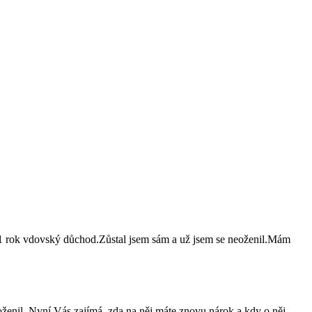
l 1 rok vdovský důchod.Zůstal jsem sám a už jsem se neoženil.Mám
oženil. Nyní Vás zajímá, zda na něj máte znovu nárok a kdy o něj