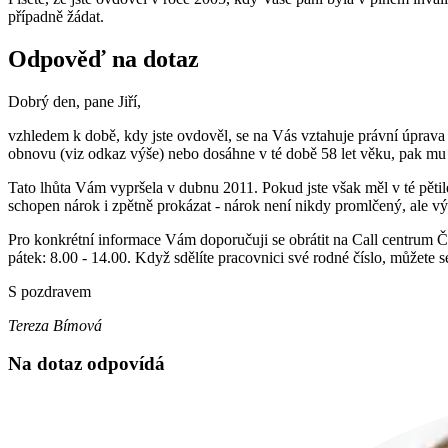
případně žádat.
Odpověď na dotaz
Dobrý den, pane Jiří,
vzhledem k době, kdy jste ovdověl, se na Vás vztahuje právní úprava p
obnovu (viz odkaz výše) nebo dosáhne v té době 58 let věku, pak 
Tato lhůta Vám vypršela v dubnu 2011. Pokud jste však měl v té pětil
schopen nárok i zpětně prokázat - nárok není nikdy promlčený, ale v
Pro konkrétní informace Vám doporučuji se obrátit na Call centrum Čes
pátek: 8.00 - 14.00. Když sdělíte pracovnici své rodné číslo, můžete 
S pozdravem
Tereza Bímová
Na dotaz odpovídá