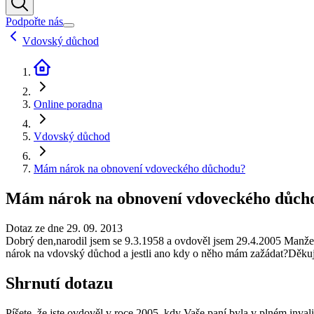
Podpořte nás
Vdovský důchod
Online poradna
Vdovský důchod
Mám nárok na obnovení vdoveckého důchodu?
Mám nárok na obnovení vdoveckého důch
Dotaz ze dne 29. 09. 2013
Dobrý den,narodil jsem se 9.3.1958 a ovdověl jsem 29.4.2005 Manžel
nárok na vdovský důchod a jestli ano kdy o něho mám zažádat?Děkuji
Shrnutí dotazu
Píšete, že jste ovdověl v roce 2005, kdy Vaše paní byla v plném inva