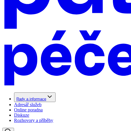
Rady a informace
Adresář služeb
Online poradna
Diskuze
Rozhovory a příběhy