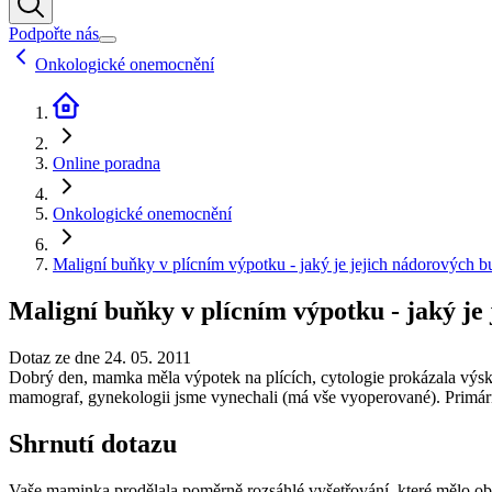
Podpořte nás
Onkologické onemocnění
Online poradna
Onkologické onemocnění
Maligní buňky v plícním výpotku - jaký je jejich nádorových 
Maligní buňky v plícním výpotku - jaký je
Dotaz ze dne 24. 05. 2011
Dobrý den, mamka měla výpotek na plících, cytologie prokázala výsk
mamograf, gynekologii jsme vynechali (má vše vyoperované). Primárn
Shrnutí dotazu
Vaše maminka prodělala poměrně rozsáhlé vyšetřování, které mělo ob