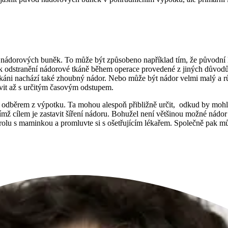
j nádorových buněk. To může být způsobeno například tím, že původní lo
t k odstranění nádorové tkáně během operace provedené z jiných důvod
káni nachází také zhoubný nádor. Nebo může být nádor velmi malý a růs
it až s určitým časovým odstupem.
ných odběrem z výpotku. Ta mohou alespoň přibližně určit, odkud by m
ímž cílem je zastavit šíření nádoru. Bohužel není většinou možné nádor 
trolu s maminkou a promluvte si s ošetřujícím lékařem. Společně pak m