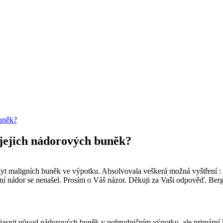
buněk?
 jejich nádorových buněk?
yt maligních buněk ve výpotku. Absolvovala veškerá možná vyštření : 
í nádor se nenašel. Prosím o Váš názor. Děkuji za Vaši odpověď. Ber
jasnit původ nádorových buněk v pohrudničním výpotku, ale primární 