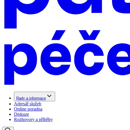
Rady a informace
Adresář služeb
Online poradna
Diskuze
Rozhovory a příběhy