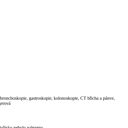
bronchoskopie, gastroskopie, kolonoskopie, CT břicha a pánve,
gerová
ložisko nebylo nalezeno.