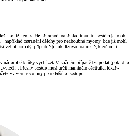
žisko již není v těle přítomné: například imunitní systém jej mohl
ů - například ostranění dělohy pro nezhoubné myomy, kde již mohl
t velmi pomalý, případně je lokalizován na místě, které není
ohly nádorobé buňky vycházet. V každém případě lze podat (pokud to
„vyléčit“. Přesný postup musí určit maminčin ošetřující lékař -
ůžete vytvořit rozumný plán dalšího postupu.