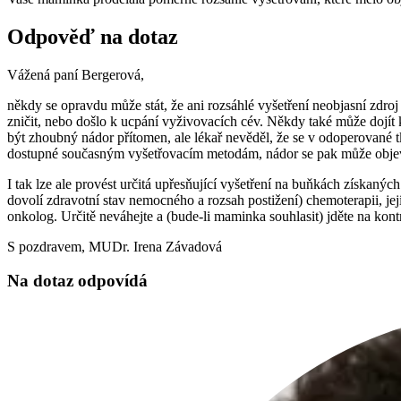
Odpověď na dotaz
Vážená paní Bergerová,
někdy se opravdu může stát, že ani rozsáhlé vyšetření neobjasní zdro
zničit, nebo došlo k ucpání vyživovacích cév. Někdy také může dojí
být zhoubný nádor přítomen, ale lékař nevěděl, že se v odoperované t
dostupné současným vyšetřovacím metodám, nádor se pak může objev
I tak lze ale provést určitá upřesňující vyšetření na buňkách získa
dovolí zdravotní stav nemocného a rozsah postižení) chemoterapii, jej
onkolog. Určitě neváhejte a (bude-li maminka souhlasit) jděte na kon
S pozdravem, MUDr. Irena Závadová
Na dotaz odpovídá