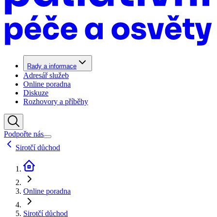
Rady a informace
Adresář služeb
Online poradna
Diskuze
Rozhovory a příběhy
Podpořte nás
Sirotčí důchod
Online poradna
Sirotčí důchod