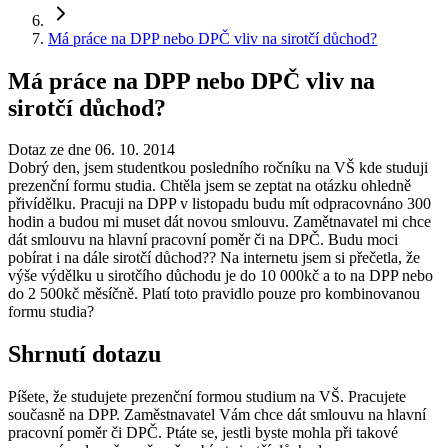
Má práce na DPP nebo DPČ vliv na sirotčí důchod?
Má práce na DPP nebo DPČ vliv na
sirotčí důchod?
Dotaz ze dne 06. 10. 2014
Dobrý den, jsem studentkou posledního ročníku na VŠ kde studuji
prezenční formu studia. Chtěla jsem se zeptat na otázku ohledně
přivídělku. Pracuji na DPP v listopadu budu mít odpracovnáno 300
hodin a budou mi muset dát novou smlouvu. Zamětnavatel mi chce
dát smlouvu na hlavní pracovní poměr či na DPČ. Budu moci
pobírat i na dále sirotčí důchod?? Na internetu jsem si přečetla, že
výše výdělku u sirotčího důchodu je do 10 000kč a to na DPP nebo
do 2 500kč měsíčně. Platí toto pravidlo pouze pro kombinovanou
formu studia?
Shrnutí dotazu
Píšete, že studujete prezenční formou studium na VŠ. Pracujete
současně na DPP. Zaměstnavatel Vám chce dát smlouvu na hlavní
pracovní poměr či DPČ. Ptáte se, jestli byste mohla při takové