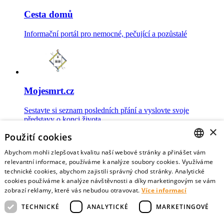
Cesta domů
Informační portál pro nemocné, pečující a pozůstalé
Mojesmrt.cz
Sestavte si seznam posledních přání a vyslovte svoje
představy o konci života
×
Použití cookies
Abychom mohli zlepšovat kvalitu naší webové stránky a přinášet vám
CZECH
relevantní informace, používáme k analýze soubory cookies. Využíváme
technické cookies, abychom zajistili správný chod stránky. Analytické
Data o umírání
ENGLISH
cookies používáme k analýze návštěvnosti a díky marketingovým se vám
zobrazí reklamy, které vás nebudou otravovat.
Více informací
Nejnovější data o postojích veřejnosti a zdravotníků k umírání
TECHNICKÉ
ANALYTICKÉ
MARKETINGOVÉ