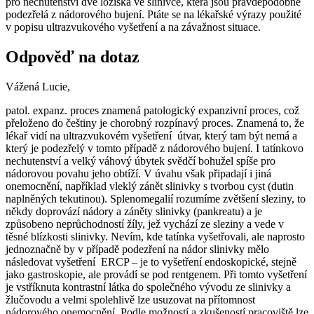
pro nechutenství dvě ložiska ve slinivce, která jsou pravděpodobně
podezřelá z nádorového bujení. Ptáte se na lékařské výrazy použité
v popisu ultrazvukového vyšetření a na závažnost situace.
Odpověď na dotaz
Vážená Lucie,
patol. expanz. proces znamená patologický expanzivní proces, což
přeloženo do češtiny je chorobný rozpínavý proces. Znamená to, že
lékař vidí na ultrazvukovém vyšetření útvar, který tam být nemá a
který je podezřelý v tomto případě z nádorového bujení. I tatínkovo
nechutenství a velký váhový úbytek svědčí bohužel spíše pro
nádorovou povahu jeho obtíží. V úvahu však připadají i jiná
onemocnění, například vleklý zánět slinivky s tvorbou cyst (dutin
naplněných tekutinou). Splenomegalií rozumíme zvětšení sleziny, to
někdy doprovází nádory a záněty slinivky (pankreatu) a je
způsobeno neprůchodností žíly, jež vychází ze sleziny a vede v
těsné blízkosti slinivky. Nevím, kde tatínka vyšetřovali, ale naprosto
jednoznačně by v případě podezření na nádor slinivky mělo
následovat vyšetření ERCP – je to vyšetření endoskopické, stejně
jako gastroskopie, ale provádí se pod rentgenem. Při tomto vyšetření
je vstříknuta kontrastní látka do společného vývodu ze slinivky a
žlučovodu a velmi spolehlivě lze usuzovat na přítomnost
nádorového onemocnění. Podle možností a zkušeností pracoviště lze