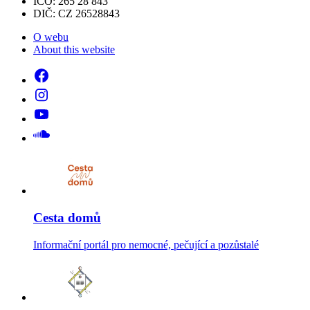
IČO: 265 28 843
DIČ: CZ 26528843
O webu
About this website
Cesta domů
Informační portál pro nemocné, pečující a pozůstalé