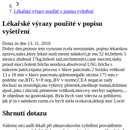
Lékařské výrazy použité v popisu vyšetření
Lékařské výrazy použité v popisu
vyšetření
Dotaz ze dne 13. 11. 2010
Dobry den,protoze tem vyrazum zcela nerozumim, popisu lekarskou
zpravu,nalez,ktery lekari nasli memu tatinkovi,je mu 52 let,behem 3
mesicu zhubnul 17kg,bolesti zad,nechutenstvi,caste moceni,slaby
proud moci,bolesti bricha neudava,absolvoval USG bricha s
nalezem patol.expanz.procesu v hlave pancreatu 2 loziska velikosti
13 a 18 mm v hlave pancreatu,splenomegalie slezina 175 mm v
podelne ose,RTG S+P neg.,BV v norme,CEA negat,se zady
dochazi na neuroligii,ma vyhrezy plotenek,medikuje tramal,dolminu
apod.,jatra i zlucnik primerene velikosti,mocovy mechyr naplneny,...
Je objednan na gastroskopii. Byla bych vam vdecna za priblizeni,
jak je to s tatinkem vazne,co bych mela ocekavat,dekuji moc Lucie
Shrnutí dotazu
Vašemu otci našli lékaři při ultrazvukovém vyšetření prováděném