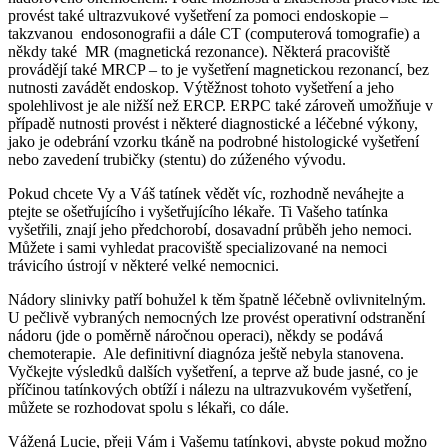
provést také ultrazvukové vyšetření za pomoci endoskopie –
takzvanou endosonografii a dále CT (computerová tomografie) a
někdy také MR (magnetická rezonance). Některá pracoviště
provádějí také MRCP – to je vyšetření magnetickou rezonancí, bez
nutnosti zavádět endoskop. Výtěžnost tohoto vyšetření a jeho
spolehlivost je ale nižší než ERCP. ERPC také zároveň umožňuje v
případě nutnosti provést i některé diagnostické a léčebné výkony,
jako je odebrání vzorku tkáně na podrobné histologické vyšetření
nebo zavedení trubičky (stentu) do zúženého vývodu.
Pokud chcete Vy a Váš tatínek vědět víc, rozhodně neváhejte a
ptejte se ošetřujícího i vyšetřujícího lékaře. Ti Vašeho tatínka
vyšetřili, znají jeho předchorobí, dosavadní průběh jeho nemoci.
Můžete i sami vyhledat pracoviště specializované na nemoci
trávicího ústrojí v některé velké nemocnici.
Nádory slinivky patří bohužel k těm špatně léčebně ovlivnitelným.
U pečlivě vybraných nemocných lze provést operativní odstranění
nádoru (jde o poměrně náročnou operaci), někdy se podává
chemoterapie. Ale definitivní diagnóza ještě nebyla stanovena.
Vyčkejte výsledků dalších vyšetření, a teprve až bude jasné, co je
příčinou tatínkových obtíží i nálezu na ultrazvukovém vyšetření,
můžete se rozhodovat spolu s lékaři, co dále.
Vážená Lucie, přeji Vám i Vašemu tatínkovi, abyste pokud možno