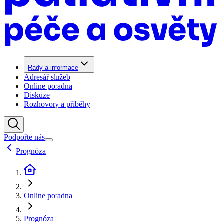
Rady a informace
Adresář služeb
Online poradna
Diskuze
Rozhovory a příběhy
Podpořte nás
Prognóza
Online poradna
Prognóza