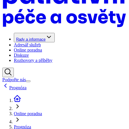
Rady a informace
Adresář služeb
Online poradna
Diskuze
Rozhovory a příběhy
Podpořte nás
Prognóza
Online poradna
Prognóza