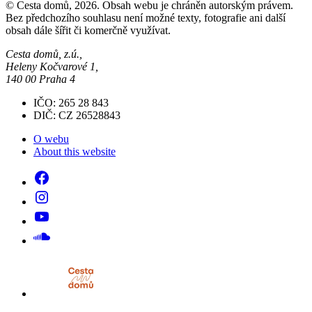
© Cesta domů, 2026. Obsah webu je chráněn autorským právem.
Bez předchozího souhlasu není možné texty, fotografie ani další
obsah dále šířit či komerčně využívat.
Cesta domů, z.ú.,
Heleny Kočvarové 1,
140 00 Praha 4
IČO: 265 28 843
DIČ: CZ 26528843
O webu
About this website