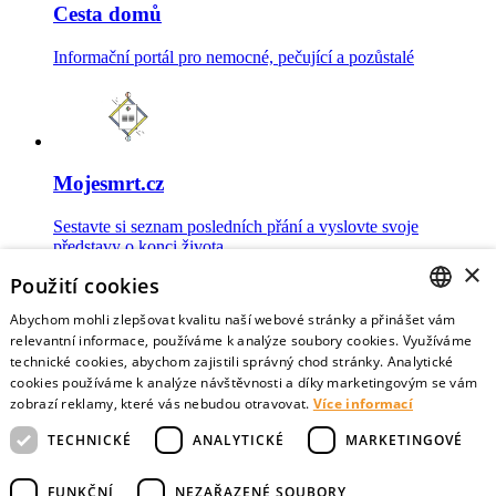
Cesta domů
Informační portál pro nemocné, pečující a pozůstalé
Mojesmrt.cz
Sestavte si seznam posledních přání a vyslovte svoje
představy o konci života
×
Použití cookies
Abychom mohli zlepšovat kvalitu naší webové stránky a přinášet vám
CZECH
relevantní informace, používáme k analýze soubory cookies. Využíváme
technické cookies, abychom zajistili správný chod stránky. Analytické
Data o umírání
ENGLISH
cookies používáme k analýze návštěvnosti a díky marketingovým se vám
zobrazí reklamy, které vás nebudou otravovat.
Více informací
Nejnovější data o postojích veřejnosti a zdravotníků k umírání
TECHNICKÉ
ANALYTICKÉ
MARKETINGOVÉ
FUNKČNÍ
NEZAŘAZENÉ SOUBORY