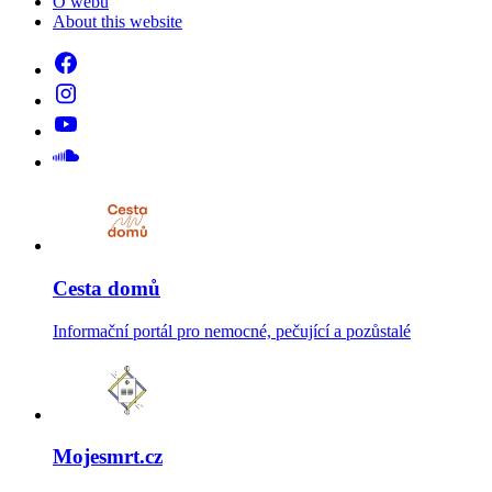
O webu
About this website
Cesta domů
Informační portál pro nemocné, pečující a pozůstalé
Mojesmrt.cz