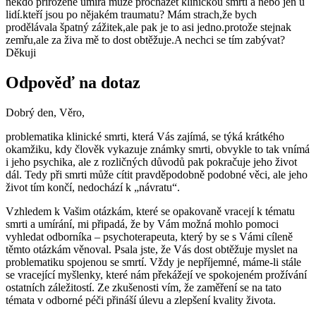
někdo přirozeně umírá může procházet klinickou smrtí a nebo jen u
lidí.kteří jsou po nějakém traumatu? Mám strach,že bych
prodělávala špatný zážitek,ale pak je to asi jedno.protože stejnak
zemřu,ale za živa mě to dost obtěžuje.A nechci se tím zabývat?
Děkuji
Odpověď na dotaz
Dobrý den, Věro,
problematika klinické smrti, která Vás zajímá, se týká krátkého
okamžiku, kdy člověk vykazuje známky smrti, obvykle to tak vnímá
i jeho psychika, ale z rozličných důvodů pak pokračuje jeho život
dál. Tedy při smrti může cítit pravděpodobně podobné věci, ale jeho
život tím končí, nedochází k „návratu“.
Vzhledem k Vašim otázkám, které se opakovaně vracejí k tématu
smrti a umírání, mi připadá, že by Vám možná mohlo pomoci
vyhledat odborníka – psychoterapeuta, který by se s Vámi cíleně
těmto otázkám věnoval. Psala jste, že Vás dost obtěžuje myslet na
problematiku spojenou se smrtí. Vždy je nepříjemné, máme-li stále
se vracející myšlenky, které nám překážejí ve spokojeném prožívání
ostatních záležitostí. Ze zkušenosti vím, že zaměření se na tato
témata v odborné péči přináší úlevu a zlepšení kvality života.