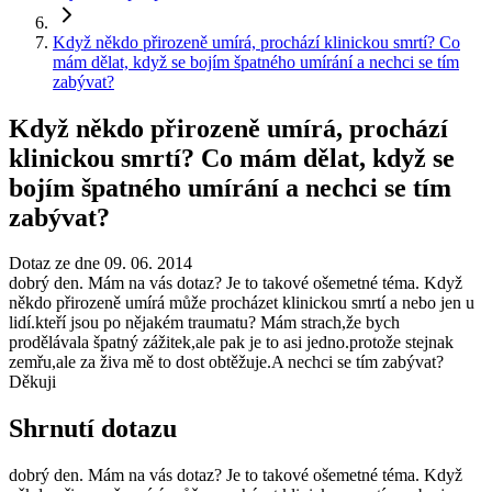
Když někdo přirozeně umírá, prochází klinickou smrtí? Co
mám dělat, když se bojím špatného umírání a nechci se tím
zabývat?
Když někdo přirozeně umírá, prochází
klinickou smrtí? Co mám dělat, když se
bojím špatného umírání a nechci se tím
zabývat?
Dotaz ze dne 09. 06. 2014
dobrý den. Mám na vás dotaz? Je to takové ošemetné téma. Když
někdo přirozeně umírá může procházet klinickou smrtí a nebo jen u
lidí.kteří jsou po nějakém traumatu? Mám strach,že bych
prodělávala špatný zážitek,ale pak je to asi jedno.protože stejnak
zemřu,ale za živa mě to dost obtěžuje.A nechci se tím zabývat?
Děkuji
Shrnutí dotazu
dobrý den. Mám na vás dotaz? Je to takové ošemetné téma. Když