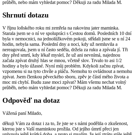
průběh, nebo mám vyhledat pomoc? Děkuji za radu Milada M.
Shrnutí dotazu
V říjnu loňského roku mi zemřela na rakovinu jater maminka.
Starala jsem se o ní ve spolupráci s Cestou domů. Posledních 10 dní
byla v nemocnici, na jednolůžkovém pokoji, střídali jsme se u ní 24
hodin, nebyla sama. Poslední dny a noci, kdy už nemluvila a
nereagovala, jsem u ní často seděla, držela za ruku a zpívala jí. Tři
dny před smrtí, kdy lékař myslel, že už ani nevnímá, najednou
začala zpívat druhý hlas se mnou, včetně slov. Trvalo to asi 1/2
hodiny a bylo úžasné. Nyní můj problém. Kdykoli začnu zpívat,
vzpomenu si na tyto chvíle a pláču. Nemohu to ovládnout a nemohu
zpívat. Jsem členkou pěveckého sboru, zpěv je částí mého života a
moc mi chybí. Budu zase moci zpívat? Mám všemu nechat volný
průběh, nebo mám vyhledat pomoc? Děkuji za radu Milada M.
Odpověď na dotaz
Vážená paní Milado,
děkuji Vám za dotaz i za to, že jste se s námi podělila o zkušenost,
kterou jste s Vaší maminkou prožila. Od jejího úmrtí přeci jen
uplynula ještě krátká doba, a proto si myslím, že její ztrátu stále ještě