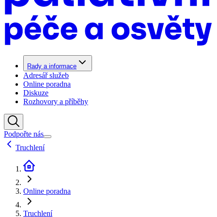
Rady a informace
Adresář služeb
Online poradna
Diskuze
Rozhovory a příběhy
Podpořte nás
Truchlení
Online poradna
Truchlení