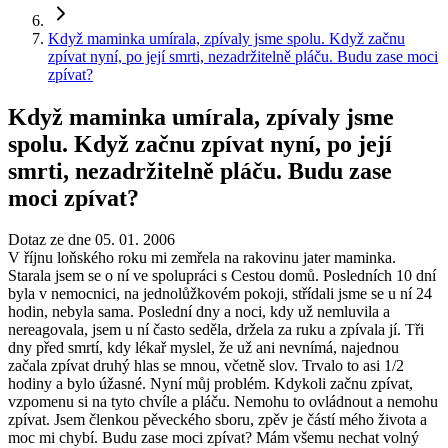
Když maminka umírala, zpívaly jsme spolu. Když začnu
zpívat nyní, po její smrti, nezadržitelně pláču. Budu zase moci
zpívat?
Když maminka umírala, zpívaly jsme
spolu. Když začnu zpívat nyní, po její
smrti, nezadržitelně pláču. Budu zase
moci zpívat?
Dotaz ze dne 05. 01. 2006
V říjnu loňského roku mi zemřela na rakovinu jater maminka.
Starala jsem se o ní ve spolupráci s Cestou domů. Posledních 10 dní
byla v nemocnici, na jednolůžkovém pokoji, střídali jsme se u ní 24
hodin, nebyla sama. Poslední dny a noci, kdy už nemluvila a
nereagovala, jsem u ní často seděla, držela za ruku a zpívala jí. Tři
dny před smrtí, kdy lékař myslel, že už ani nevnímá, najednou
začala zpívat druhý hlas se mnou, včetně slov. Trvalo to asi 1/2
hodiny a bylo úžasné. Nyní můj problém. Kdykoli začnu zpívat,
vzpomenu si na tyto chvíle a pláču. Nemohu to ovládnout a nemohu
zpívat. Jsem členkou pěveckého sboru, zpěv je částí mého života a
moc mi chybí. Budu zase moci zpívat? Mám všemu nechat volný