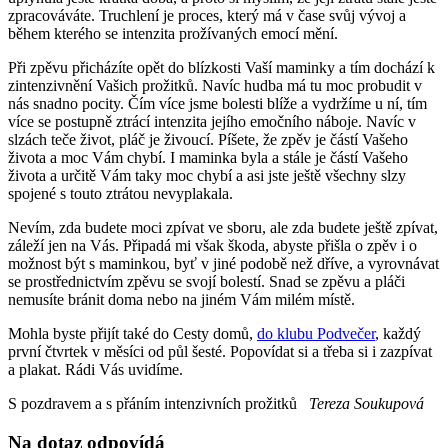
zpracováváte. Truchlení je proces, který má v čase svůj vývoj a
během kterého se intenzita prožívaných emocí mění.
Při zpěvu přicházíte opět do blízkosti Vaší maminky a tím dochází k
zintenzivnění Vašich prožitků. Navíc hudba má tu moc probudit v
nás snadno pocity. Čím více jsme bolesti blíže a vydržíme u ní, tím
více se postupně ztrácí intenzita jejího emočního náboje. Navíc v
slzách teče život, pláč je živoucí. Píšete, že zpěv je částí Vašeho
života a moc Vám chybí. I maminka byla a stále je částí Vašeho
života a určitě Vám taky moc chybí a asi jste ještě všechny slzy
spojené s touto ztrátou nevyplakala.
Nevím, zda budete moci zpívat ve sboru, ale zda budete ještě zpívat,
záleží jen na Vás. Připadá mi však škoda, abyste přišla o zpěv i o
možnost být s maminkou, byť v jiné podobě než dříve, a vyrovnávat
se prostřednictvím zpěvu se svojí bolestí. Snad se zpěvu a pláči
nemusíte bránit doma nebo na jiném Vám milém místě.
Mohla byste přijít také do Cesty domů,
do klubu Podvečer
, každý
první čtvrtek v měsíci od půl šesté. Popovídat si a třeba si i zazpívat
a plakat. Rádi Vás uvidíme.
S pozdravem a s přáním intenzivních prožitků
Tereza Soukupová
Na dotaz odpovídá