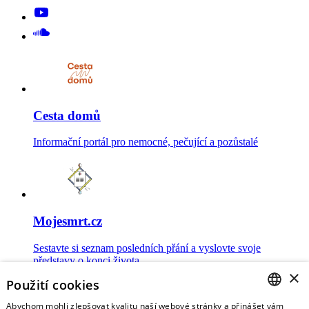
Cesta domů
Informační portál pro nemocné, pečující a pozůstalé
Mojesmrt.cz
Sestavte si seznam posledních přání a vyslovte svoje
představy o konci života
×
Použití cookies
Abychom mohli zlepšovat kvalitu naší webové stránky a přinášet vám