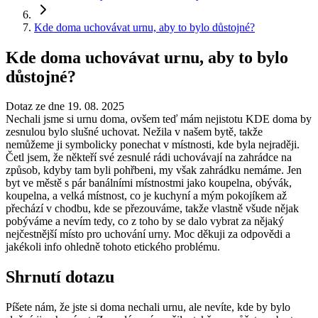
Kde doma uchovávat urnu, aby to bylo důstojné?
Kde doma uchovávat urnu, aby to bylo
důstojné?
Dotaz ze dne 19. 08. 2025
Nechali jsme si urnu doma, ovšem teď mám nejistotu KDE doma by
zesnulou bylo slušné uchovat. Nežila v našem bytě, takže
nemůžeme ji symbolicky ponechat v místnosti, kde byla nejraději.
Četl jsem, že někteří své zesnulé rádi uchovávají na zahrádce na
způsob, kdyby tam byli pohřbeni, my však zahrádku nemáme. Jen
byt ve městě s pár banálními místnostmi jako koupelna, obývák,
koupelna, a velká místnost, co je kuchyní a mým pokojíkem až
přechází v chodbu, kde se přezouváme, takže vlastně všude nějak
pobýváme a nevím tedy, co z toho by se dalo vybrat za nějaký
nejčestnější místo pro uchování urny. Moc děkuji za odpovědi a
jakékoli info ohledně tohoto etického problému.
Shrnutí dotazu
Píšete nám, že jste si doma nechali urnu, ale nevíte, kde by bylo