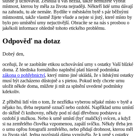
slušné ji uchovávat. Zesnulá u vás nežila, takže nemůžete vybrat
místnost, kterou by měla za života nejraději. Někteří lidé urnu dávají
na zahradu, tu ale nemáte. Bydlíte v městském bytě s pár běžnými
místnostmi, takže vlastně žijete všude a nejste si jistý, které místo by
bylo pro umístění urny nejuctivější. Obracíte se na nás s prosbou o
jakékoli informace ohledně tohoto etického problému.
Odpověď na dotaz
Dobrý den,
oceňuji,
že se zaobíráte etikou uchovávání urny s ostatky Vaší blízké
doma. Z hlediska formálního naplnění platí hlavně podmínka
zákona o pohřebnictví
, který mimo jiné ukládá, že s lidskými ostatky
musí být zacházeno důstojně a s pietou. Pokud tedy chcete urnu
uložit někde doma, můžete ji mít za splnění uvedené podmínky
kdekoliv.
Z příběhů lidí vím o tom, že nezřídka vyberou nějaké místo v bytě a
nějako ho, třeba neptarně označí nebo ozdobí. Například urnu umístí
do skříně či knihovny, někdy pod ní dají dřevěnou podstavu a
ozdobí ji stužkou. Nebo k urně umístí (byť maličký) svícen, a když
si na zemřelého člověka vzpomenou, zapálí svíčku. Někdy třeba jen
o urnu opřou fotografii zemřelého, nebo přidají drobnost, kterou měl
za života rád. Jedna pozůstalá dáma vyprávěla, že k urně s ostatky