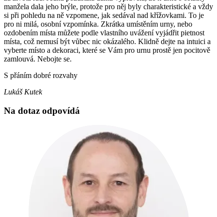
manžela dala jeho brýle, protože pro něj byly charakteristické a vždy
si při pohledu na ně vzpomene, jak sedával nad křížovkami. To je
pro ni milá, osobní vzpomínka. Zkrátka umístěním urny, nebo
ozdobením místa můžete podle vlastního uvážení vyjádřit pietnost
místa, což nemusí být vůbec nic okázalého. Klidně dejte na intuici a
vyberte místo a dekoraci, které se Vám pro urnu prostě jen pocitově
zamlouvá. Nebojte se.
S přáním dobré rozvahy
Lukáš Kutek
Na dotaz odpovídá