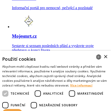
Informační portál pro nemocné, pečující a pozůstalé
Mojesmrt.cz
Sestavte si seznam posledních přání a vyslovte svoje
představy o konci života
×
Použití cookies
Abychom mohli zlepšovat kvalitu naší webové stránky a přinášet vám
CZECH
relevantní informace, používáme k analýze soubory cookies. Využíváme
technické cookies, abychom zajistili správný chod stránky. Analytické
Data o umírání
ENGLISH
cookies používáme k analýze návštěvnosti a díky marketingovým se vám
zobrazí reklamy, které vás nebudou otravovat.
Více informací
Nejnovější data o postojích veřejnosti a zdravotníků k umírání
TECHNICKÉ
ANALYTICKÉ
MARKETINGOVÉ
FUNKČNÍ
NEZAŘAZENÉ SOUBORY