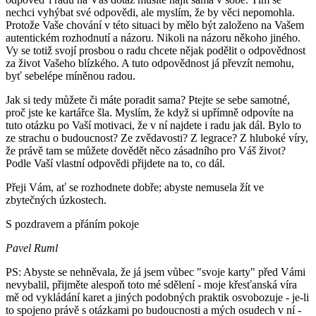
nechci vyhýbat své odpovědi, ale myslím, že by věci nepomohla.
Protože Vaše chování v této situaci by mělo být založeno na Vašem
autentickém rozhodnutí a názoru. Nikoli na názoru někoho jiného.
Vy se totiž svojí prosbou o radu chcete nějak podělit o odpovědnost
za život Vašeho blízkého. A tuto odpovědnost já převzít nemohu,
byť sebelépe míněnou radou.
Jak si tedy můžete či máte poradit sama? Ptejte se sebe samotné,
proč jste ke kartářce šla. Myslím, že když si upřímně odpovíte na
tuto otázku po Vaší motivaci, že v ní najdete i radu jak dál. Bylo to
ze strachu o budoucnost? Ze zvědavosti? Z legrace? Z hluboké víry,
že právě tam se můžete dovědět něco zásadního pro Váš život?
Podle Vaší vlastní odpovědi přijdete na to, co dál.
Přeji Vám, ať se rozhodnete dobře; abyste nemusela žít ve
zbytečných úzkostech.
S pozdravem a přáním pokoje
Pavel Ruml
PS: Abyste se nehněvala, že já jsem vůbec "svoje karty" před Vámi
nevybalil, přijměte alespoň toto mé sdělení - moje křesťanská víra
mě od vykládání karet a jiných podobných praktik osvobozuje - je-li
to spojeno právě s otázkami po budoucnosti a mých osudech v ní -