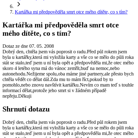
Kartářka mi předpověděla smrt otce mého dítěte, co s tím?
Kartářka mi předpověděla smrt otce
mého dítěte, co s tím?
Dotaz ze dne 07. 05. 2008
Dobrý den, chtěla jsem vás poprosit o radu.Před půl rokem jsem
byla u kartářky,která mi vyložila karty a vše co se mělo do půli roka
stát se stalo,teď jsem u ní byla opět a předpověděla mi,že otec mého
skoro 4 letého syna má do vánoc zemřít,buď na nemoc,nebo
autonehodu.Nežijeme spolu,oba máme jiné partnery,ale přesto bych
chtěla vědět co dělat dál.Zda mu to mám říct,pokud by to
pomohlo,nebo znovu navštívit kartářku.Nevím co mam teď s touhle
informací dělat,protože jeho smrt si v žádném případě
nepřeju.Děkuji
Shrnutí dotazu
Dobrý den, chtěla jsem vás poprosit o radu.Před půl rokem jsem
byla u kartářky,která mi vyložila karty a vše co se mělo do půli roka
stát se stalo,teď jsem u ní byla opět a předpověděla mi,že otec mého