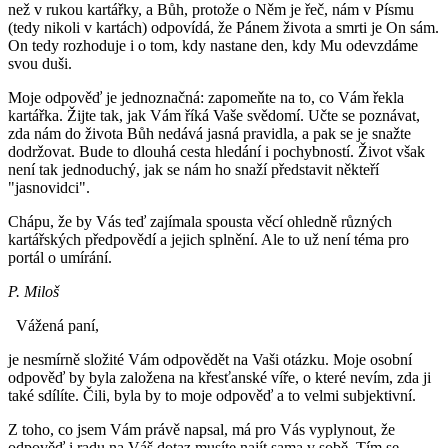
než v rukou kartářky, a Bůh, protože o Něm je řeč, nám v Písmu
(tedy nikoli v kartách) odpovídá, že Pánem života a smrti je On sám.
On tedy rozhoduje i o tom, kdy nastane den, kdy Mu odevzdáme
svou duši.
Moje odpověď je jednoznačná: zapomeňte na to, co Vám řekla
kartářka. Žijte tak, jak Vám říká Vaše svědomí. Učte se poznávat,
zda nám do života Bůh nedává jasná pravidla, a pak se je snažte
dodržovat. Bude to dlouhá cesta hledání i pochybností. Život však
není tak jednoduchý, jak se nám ho snaží představit někteří
"jasnovidci".
Chápu, že by Vás teď zajímala spousta věcí ohledně různých
kartářských předpovědí a jejich splnění. Ale to už není téma pro
portál o umírání.
P. Miloš
Vážená paní,
je nesmírně složité Vám odpovědět na Vaši otázku. Moje osobní
odpověď by byla založena na křesťanské víře, o které nevím, zda ji
také sdílíte. Čili, byla by to moje odpověď a to velmi subjektivní.
Z toho, co jsem Vám právě napsal, má pro Vás vyplynout, že
odpověď i radu na Váš dotaz musíte najít sama v sobě. Tím se