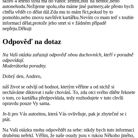
skoro 4 letého syna má do vánoc zemřít,buď na nemoc,nebo
autonehodu.Nežijeme spolu,oba máme jiné partnery,ale přesto bych
chtěla vědět co dělat dál.Zda mu to mám říct,pokud by to
pomohlo,nebo znovu navštívit kartářku.Nevím co mam teď s touhle
informací dělat,protože jeho smrt si v žádném případě
nepřeju.Děkuji
Odpověď na dotaz
Na Vaši otázku zařazuji odpověď obou duchovních, kteří v poradně
odpovídají.
Moderátorka poradny.
Dobrý den, Andreo,
náš život se odvíjí od hodnot, kterým věříme a od nichž si
necháváme diktovat i naše chování. To, zda otci svého dítěte řeknete
o tom, co kartářka předpovídala, tedy rozhodujete v tuto chvíli
opravdu pouze Vy sama.
Je-li pro Vás autoritou, která Vás ovlivňuje, pak je zbytečné se i
ptát.
Na Vaši otázku mohu odpovědět za sebe: nikdy bych tuto informaci
druhému neřekl. Věřím, že naše osudy jsou v rukou Někoho jiného,