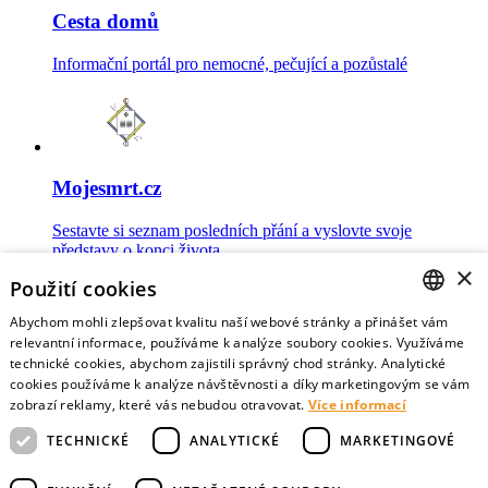
Cesta domů
Informační portál pro nemocné, pečující a pozůstalé
Mojesmrt.cz
Sestavte si seznam posledních přání a vyslovte svoje
představy o konci života
×
Použití cookies
Abychom mohli zlepšovat kvalitu naší webové stránky a přinášet vám
CZECH
relevantní informace, používáme k analýze soubory cookies. Využíváme
technické cookies, abychom zajistili správný chod stránky. Analytické
Data o umírání
ENGLISH
cookies používáme k analýze návštěvnosti a díky marketingovým se vám
zobrazí reklamy, které vás nebudou otravovat.
Více informací
Nejnovější data o postojích veřejnosti a zdravotníků k umírání
TECHNICKÉ
ANALYTICKÉ
MARKETINGOVÉ