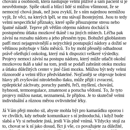
chování a osobnosti, která nastupuje velmi plíživě a sám pacient si je
neuvědomuje. Spíše okolí a blízcí lidé si můžou všimnout, že se
nemocný chová jinak, než jsou zvyklí, že s ním najednou nemůžou
vyjít, že věci, na kterých lpěl, se mu stávají lhostejnými. Jsou to tedy
velmi nespecifické příznaky, které spíše přisuzujeme stresu nebo
špatné náladě. Teprve při větším objemu nádoru dochází k
postupnému útlaku mozkové tkáně i na jiných místech. Léčba pak
závisí na rozsahu nádoru a jeho přesném typu. Bohužel glioblastom
patří mezi nejagresivnější a nejrychleji postupující nádory a dožití se
většinou pohybuje v řádu měsíců. To by mohl přesněji odhadnout
právě ošetřující onkolog, který má k dispozici veškeré výsledky.
Projevy nemoci závisí na postupu nádoru, který může utlačit okolní
mozkovou tkáň a také na tom, jestli se podaří zabránit otoku mozku
a útlaku důležitých center v jiné části mozku. Můžou být tedy velmi
různorodé a velmi těžce předvídatelné. Nejčastěji se objevuje bolest
hlavy při zvyšování nitrolebního tlaku, může přijít i zvracení,
epileptické záchvaty, poruchy paměti, řeči, myšlení, chování,
hybnosti, termoregulace, zmatenost a porucha vědomí. To, že tyto
projevy můžou nastat, neznamená, že přijdou. Je to skutečně velmi
individuální a různou měrou ovlivnitelné léky.
Já Vám přeji mnoho sil, abyste mohla být pro kamarádku oporou i
ve chvílích, kdy nebude komunikace s ní jednoduchá, i když bude
slabá a Vy si nebudete jistá, jestli Vás plně vnímá. Vždycky stojí za
to, chovat se k ní jako dosud, říct ji vše, co považujete za důležité,