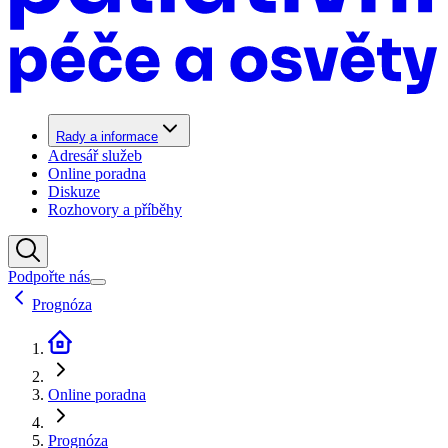
Rady a informace
Adresář služeb
Online poradna
Diskuze
Rozhovory a příběhy
Podpořte nás
Prognóza
Online poradna
Prognóza