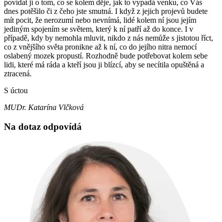
povídat jí o tom, co se kolem děje, jak to vypadá venku, co Vás
dnes potěšilo či z čeho jste smutná. I když z jejich projevů budete
mít pocit, že nerozumí nebo nevnímá, lidé kolem ní jsou jejím
jediným spojením se světem, který k ní patří až do konce. I v
případě, kdy by nemohla mluvit, nikdo z nás nemůže s jistotou říct,
co z vnějšího světa pronikne až k ní, co do jejího nitra nemocí
oslabený mozek propustí. Rozhodně bude potřebovat kolem sebe
lidi, které má ráda a kteří jsou ji blízcí, aby se necítila opuštěná a
ztracená.
S úctou
MUDr. Katarína Vlčková
Na dotaz odpovídá