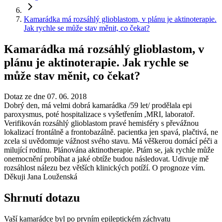
Kamarádka má rozsáhlý glioblastom, v plánu je aktinoterapie.
Jak rychle se může stav měnit, co čekat?
Kamarádka má rozsáhlý glioblastom, v
plánu je aktinoterapie. Jak rychle se
může stav měnit, co čekat?
Dotaz ze dne 07. 06. 2018
Dobrý den, má velmi dobrá kamarádka /59 let/ prodělala epi
paroxysmus, poté hospitalizace s vyšetřením ,MRI, laboratoř.
Verifikován rozsáhlý glioblastom pravé hemisféry s převážnou
lokalizací frontálně a frontobazálně. pacientka jen spavá, plačtivá, ne
zcela si uvědomuje vážnost svého stavu. Má věškerou domácí péči a
milující rodinu. Plánována aktinotherapie. Ptám se, jak rychle může
onemocnění probíhat a jaké obtíže budou následovat. Udivuje mě
rozsáhlost nálezu bez větších klinických potíží. O prognoze vím.
Děkuji Jana Louženská
Shrnutí dotazu
Vaší kamarádce byl po prvním epileptickém záchvatu