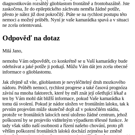
diagnostikován rozsáhlý glioblastom frontálně a frontobazálně. Jste
zaskočena, že do epileptického záchvatu neměla žádné potíže,
přesto je nález již dost pokročilý. Ptáte se na rychlost postupu této
nemoci a možný průběh. Nyní je vaše kamarádka spavá a v situaci
ne zcela orientovaná.
Odpověď na dotaz
Milá Jano,
nemohu Vám odpovědět, co konkrétně se u Vaší kamarádky bude
odehrávat a jaké potíže ji potkají. Můžu Vám dát jen zcela obecné
informace o glioblastomu.
Jak zřejmě už víte, glioblastom je nevyléčitelný druh mozkového
nádoru. Průběh nemoci, rychlost progrese a také časová prognóza
závisí na mnoha faktorech, které by měl znát její ošetřující lékař a
ten by Vám mohl dát bližší informace, pokud Vaše kamarádka k
tomu dá svolení. Pokud je nádor uložen ve frontálním laloku, tak k
prvním projevům může skutečně dojít až v pokročilém stádiu,
protože ve frontálních lalocích není uloženo žádné centrum, jehož
poškození by se projevilo viditelným výpadkem tělesné funkce. Je
tady však sídlo naší osobnosti a řízení našeho chování, proto při
větším poškození frontálních laloků dochází zejména ke změně